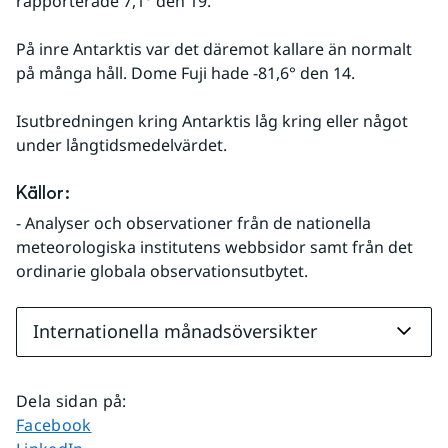
rapporterade 7,1° den 19.
På inre Antarktis var det däremot kallare än normalt 
på många håll. Dome Fuji hade -81,6° den 14.
Isutbredningen kring Antarktis låg kring eller något 
under långtidsmedelvärdet.
Källor:
- Analyser och observationer från de nationella 
meteorologiska institutens webbsidor samt från det 
ordinarie globala observationsutbytet.
Internationella månadsöversikter
Dela sidan på
:
Dela sidan på
Facebook
Dela sidan på