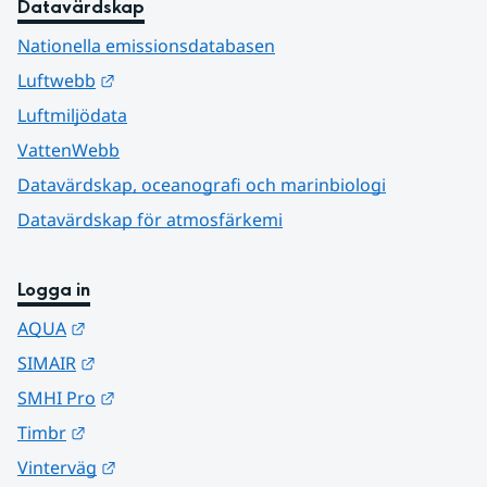
Datavärdskap
Nationella emissionsdatabasen
Länk till annan webbplats.
Luftwebb
Luftmiljödata
VattenWebb
Datavärdskap, oceanografi och marinbiologi
Datavärdskap för atmosfärkemi
Logga in
Länk till annan webbplats.
AQUA
Länk till annan webbplats.
SIMAIR
Länk till annan webbplats.
SMHI Pro
Länk till annan webbplats.
Timbr
Länk till annan webbplats.
Vinterväg