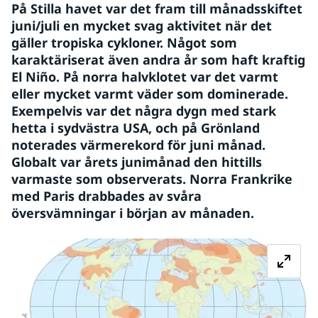
På Stilla havet var det fram till månadsskiftet 
juni/juli en mycket svag aktivitet när det 
gäller tropiska cykloner. Något som 
karaktäriserat även andra år som haft kraftig 
El Niño. På norra halvklotet var det varmt 
eller mycket varmt väder som dominerade. 
Exempelvis var det några dygn med stark 
hetta i sydvästra USA, och på Grönland 
noterades värmerekord för juni månad. 
Globalt var årets junimånad den hittills 
varmaste som observerats. Norra Frankrike 
med Paris drabbades av svåra 
översvämningar i början av månaden.
Fö