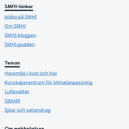
SMHI-länkar
Jobba på SMHI
Om SMHI
SMHI-bloggen
SMHI-podden
Teman
Havsmiljö i kust och hav
Kunskapscentrum för klimatanpassning
Luftkvalitet
SIMAIR
Sjöar och vattendrag
Om webbplatsen