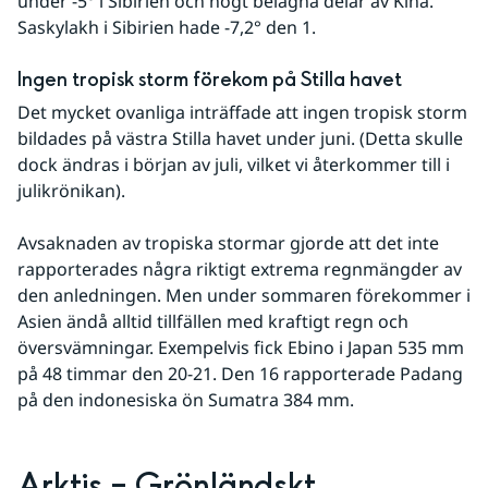
under -5° i Sibirien och högt belägna delar av Kina. 
Saskylakh i Sibirien hade -7,2° den 1.
Ingen tropisk storm förekom på Stilla havet
Det mycket ovanliga inträffade att ingen tropisk storm 
bildades på västra Stilla havet under juni. (Detta skulle 
dock ändras i början av juli, vilket vi återkommer till i 
julikrönikan).
Avsaknaden av tropiska stormar gjorde att det inte 
rapporterades några riktigt extrema regnmängder av 
den anledningen. Men under sommaren förekommer i 
Asien ändå alltid tillfällen med kraftigt regn och 
översvämningar. Exempelvis fick Ebino i Japan 535 mm 
på 48 timmar den 20-21. Den 16 rapporterade Padang 
på den indonesiska ön Sumatra 384 mm.
Arktis – Grönländskt 