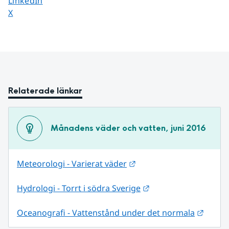
LinkedIn
Dela sidan på
X
Relaterade länkar
Månadens väder och vatten, juni 2016
Länk till annan webbplat
Meteorologi - Varierat väder
Länk till annan webb
Hydrologi - Torrt i södra Sverige
Länk t
Oceanografi - Vattenstånd under det normala