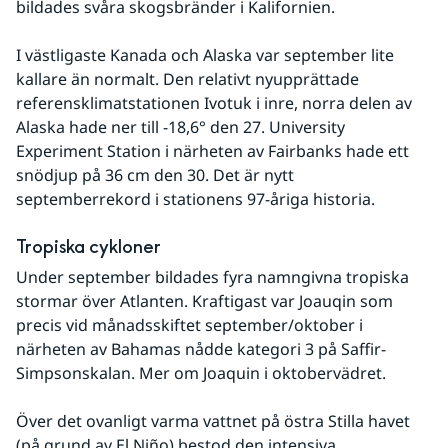
bildades svåra skogsbränder i Kalifornien.
I västligaste Kanada och Alaska var september lite 
kallare än normalt. Den relativt nyupprättade 
referensklimatstationen Ivotuk i inre, norra delen av 
Alaska hade ner till -18,6° den 27. University 
Experiment Station i närheten av Fairbanks hade ett 
snödjup på 36 cm den 30. Det är nytt 
septemberrekord i stationens 97-åriga historia.
Tropiska cykloner
Under september bildades fyra namngivna tropiska 
stormar över Atlanten. Kraftigast var Joauqin som 
precis vid månadsskiftet september/oktober i 
närheten av Bahamas nådde kategori 3 på Saffir-
Simpsonskalan. Mer om Joaquin i oktobervädret.
Över det ovanligt varma vattnet på östra Stilla havet 
(på grund av El Niño) bestod den intensiva 