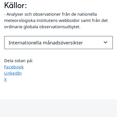
Källor:
- Analyser och observationer från de nationella 
meteorologiska institutens webbsidor samt från det 
ordinarie globala observationsutbytet.
Internationella månadsöversikter
Dela sidan på
:
Dela sidan på
Facebook
Dela sidan på
LinkedIn
Dela sidan på
X