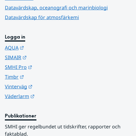
Datavärdskap, oceanografi och marinbiologi
Datavärdskap för atmosfärkemi
Logga in
Länk till annan webbplats.
AQUA
Länk till annan webbplats.
SIMAIR
Länk till annan webbplats.
SMHI Pro
Länk till annan webbplats.
Timbr
Länk till annan webbplats.
Vinterväg
Länk till annan webbplats.
Väderlarm
Publikationer
SMHI ger regelbundet ut tidskrifter, rapporter och 
faktablad.