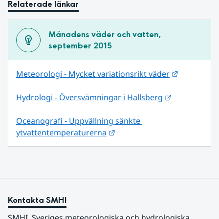
Relaterade länkar
Månadens väder och vatten, 
september 2015
Länk till a
Meteorologi - Mycket variationsrikt väder
Länk till an
Hydrologi - Översvämningar i Hallsberg
Oceanografi - Uppvällning sänkte 
Länk till annan webbplats.
ytvattentemperaturerna
Kontakta SMHI
SMHI, Sveriges meteorologiska och hydrologiska 