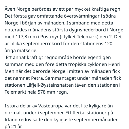
Även Norge berördes av ett par mycket kraftiga regn. 
Det första gav omfattande översvämningar i södra 
Norge i början av månaden. I samband med detta 
noterades månadens största dygnsnederbörd i Norge 
med 117,8 mm i Postmyr (i fylket Telemark) den 2. Det 
är tillika septemberrekord för den stationens 120-
åriga mätserie.
 Ett annat kraftigt regnområde hörde egentligen 
samman med den före detta tropiska cyklonen Henri. 
Men när det berörde Norge i mitten av månaden fick 
det namnet Petra. Sammantaget under månaden fick 
stationen Lilfjell-Øysteinsnatten (även den stationen i 
Telemark) hela 578 mm regn.
I stora delar av Västeuropa var det lite kyligare än 
normalt under i september. Ett flertal stationer på 
Irland redovisade den kyligaste septembermånaden 
på 21 år.