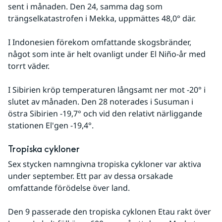
sent i månaden. Den 24, samma dag som 
trängselkatastrofen i Mekka, uppmättes 48,0° där.
I Indonesien förekom omfattande skogsbränder, 
något som inte är helt ovanligt under El Niño-år med 
torrt väder.
I Sibirien kröp temperaturen långsamt ner mot -20° i 
slutet av månaden. Den 28 noterades i Susuman i 
östra Sibirien -19,7° och vid den relativt närliggande 
stationen El'gen -19,4°.
Tropiska cykloner
Sex stycken namngivna tropiska cykloner var aktiva 
under september. Ett par av dessa orsakade 
omfattande förödelse över land.
Den 9 passerade den tropiska cyklonen Etau rakt över 