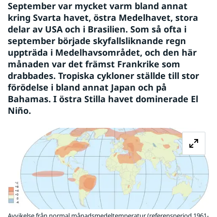
September var mycket varm bland annat 
kring Svarta havet, östra Medelhavet, stora 
delar av USA och i Brasilien. Som så ofta i 
september började skyfallsliknande regn 
uppträda i Medelhavsområdet, och den här 
månaden var det främst Frankrike som 
drabbades. Tropiska cykloner ställde till stor 
förödelse i bland annat Japan och på 
Bahamas. I östra Stilla havet dominerade El 
Niño.
Fö
Avvikelse från normal månadsmedeltemperatur (referensperiod 1961-