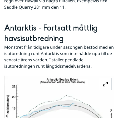
regn över Hawaii vid några tillfällen. Exempelvis fick 
Saddle Quarry 281 mm den 11.
Antarktis - Fortsatt måttlig 
havsisutbredning
Mönstret från tidigare under säsongen bestod med en 
isutbredning runt Antarktis som inte nådde upp till de 
senaste årens värden. I stället pendlade 
isutbredningen runt långtidsmedelvärdena.
Fö