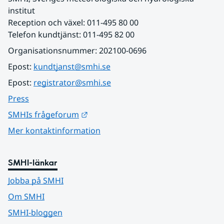
institut
Reception och växel: 011-495 80 00
Telefon kundtjänst: 011-495 82 00
Organisationsnummer: 202100-0696
Epost: 
kundtjanst@smhi.se
Epost: 
registrator@smhi.se
Press
Länk till annan webbplats.
SMHIs frågeforum
Mer kontaktinformation
SMHI-länkar
Jobba på SMHI
Om SMHI
SMHI-bloggen