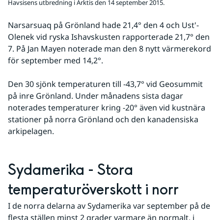
Havsisens utbredning i Arktis den 14 september 2015.
Narsarsuaq på Grönland hade 21,4° den 4 och Ust'-
Olenek vid ryska Ishavskusten rapporterade 21,7° den 
7. På Jan Mayen noterade man den 8 nytt värmerekord 
för september med 14,2°.
Den 30 sjönk temperaturen till -43,7° vid Geosummit 
på inre Grönland. Under månadens sista dagar 
noterades temperaturer kring -20° även vid kustnära 
stationer på norra Grönland och den kanadensiska 
arkipelagen.
Sydamerika - Stora 
temperaturöverskott i norr
I de norra delarna av Sydamerika var september på de 
flesta ställen minst 2 grader varmare än normalt, i 