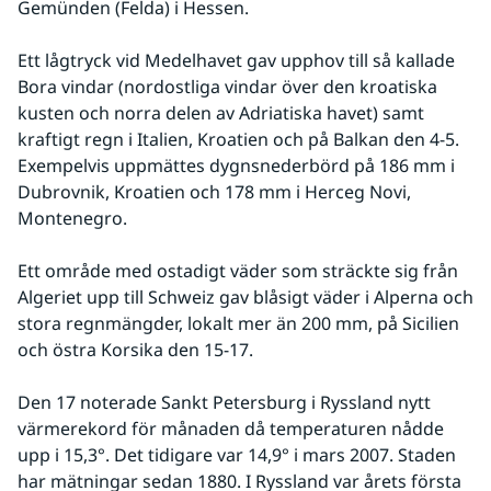
Gemünden (Felda) i Hessen.
Ett lågtryck vid Medelhavet gav upphov till så kallade 
Bora vindar (nordostliga vindar över den kroatiska 
kusten och norra delen av Adriatiska havet) samt 
kraftigt regn i Italien, Kroatien och på Balkan den 4-5. 
Exempelvis uppmättes dygnsnederbörd på 186 mm i 
Dubrovnik, Kroatien och 178 mm i Herceg Novi, 
Montenegro.
Ett område med ostadigt väder som sträckte sig från 
Algeriet upp till Schweiz gav blåsigt väder i Alperna och 
stora regnmängder, lokalt mer än 200 mm, på Sicilien 
och östra Korsika den 15-17.
Den 17 noterade Sankt Petersburg i Ryssland nytt 
värmerekord för månaden då temperaturen nådde 
upp i 15,3°. Det tidigare var 14,9° i mars 2007. Staden 
har mätningar sedan 1880. I Ryssland var årets första 