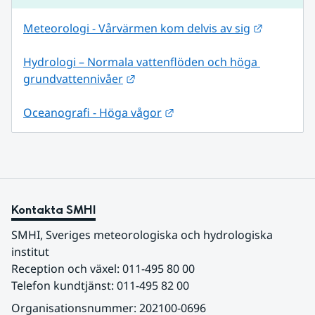
Länk till
Meteorologi - Vårvärmen kom delvis av sig
Hydrologi – Normala vattenflöden och höga 
Länk till annan webbplats.
grundvattennivåer
Länk till annan webbplats.
Oceanografi - Höga vågor
Kontakta SMHI
SMHI, Sveriges meteorologiska och hydrologiska 
institut
Reception och växel: 011-495 80 00
Telefon kundtjänst: 011-495 82 00
Organisationsnummer: 202100-0696