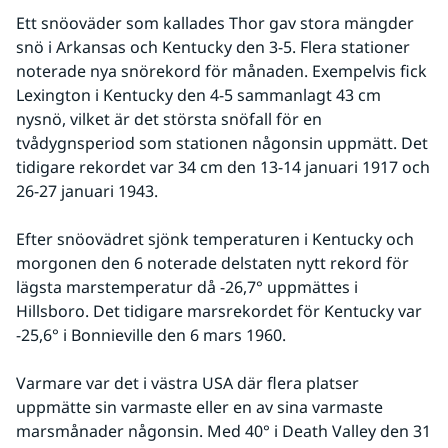
Ett snöoväder som kallades Thor gav stora mängder 
snö i Arkansas och Kentucky den 3-5. Flera stationer 
noterade nya snörekord för månaden. Exempelvis fick 
Lexington i Kentucky den 4-5 sammanlagt 43 cm 
nysnö, vilket är det största snöfall för en 
tvådygnsperiod som stationen någonsin uppmätt. Det 
tidigare rekordet var 34 cm den 13-14 januari 1917 och 
26-27 januari 1943.
Efter snöovädret sjönk temperaturen i Kentucky och 
morgonen den 6 noterade delstaten nytt rekord för 
lägsta marstemperatur då -26,7° uppmättes i 
Hillsboro. Det tidigare marsrekordet för Kentucky var 
-25,6° i Bonnieville den 6 mars 1960.
Varmare var det i västra USA där flera platser 
uppmätte sin varmaste eller en av sina varmaste 
marsmånader någonsin. Med 40° i Death Valley den 31 