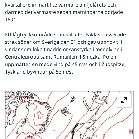
kvartal preliminärt lite varmare än fjolårets och 
därmed det varmaste sedan mätningarna började 
1891.
Ett lågtrycksområde som kallades Niklas passerade 
strax söder om Sverige den 31 och gav upphov till 
vindar som lokalt nådde orkanstyrka i medelvind i 
Centraleuropa samt Rumänien. I Sniezka, Polen 
uppmättes en medelvind på 45 m/s och i Zugspitze, 
Tyskland byvindar på 53 m/s.
Fö