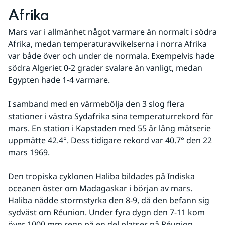
Afrika
Mars var i allmänhet något varmare än normalt i södra 
Afrika, medan temperaturavvikelserna i norra Afrika 
var både över och under de normala. Exempelvis hade 
södra Algeriet 0-2 grader svalare än vanligt, medan 
Egypten hade 1-4 varmare.
I samband med en värmebölja den 3 slog flera 
stationer i västra Sydafrika sina temperaturrekord för 
mars. En station i Kapstaden med 55 år lång mätserie 
uppmätte 42.4°. Dess tidigare rekord var 40.7° den 22 
mars 1969.
Den tropiska cyklonen Haliba bildades på Indiska 
oceanen öster om Madagaskar i början av mars. 
Haliba nådde stormstyrka den 8-9, då den befann sig 
sydväst om Réunion. Under fyra dygn den 7-11 kom 
över 1000 mm regn på en del platser på Réunion. 