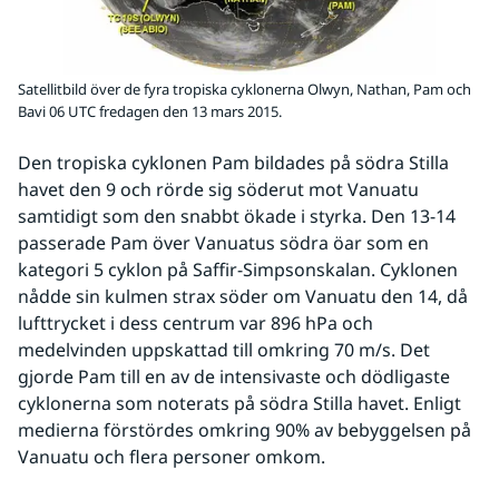
Satellitbild över de fyra tropiska cyklonerna Olwyn, Nathan, Pam och
Bavi 06 UTC fredagen den 13 mars 2015.
Den tropiska cyklonen Pam bildades på södra Stilla 
havet den 9 och rörde sig söderut mot Vanuatu 
samtidigt som den snabbt ökade i styrka. Den 13-14 
passerade Pam över Vanuatus södra öar som en 
kategori 5 cyklon på Saffir-Simpsonskalan. Cyklonen 
nådde sin kulmen strax söder om Vanuatu den 14, då 
lufttrycket i dess centrum var 896 hPa och 
medelvinden uppskattad till omkring 70 m/s. Det 
gjorde Pam till en av de intensivaste och dödligaste 
cyklonerna som noterats på södra Stilla havet. Enligt 
medierna förstördes omkring 90% av bebyggelsen på 
Vanuatu och flera personer omkom.