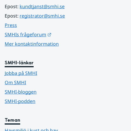
Epost: 
kundtjanst@smhi.se
Epost: 
registrator@smhi.se
Press
Länk till annan webbplats.
SMHIs frågeforum
Mer kontaktinformation
SMHI-länkar
Jobba på SMHI
Om SMHI
SMHI-bloggen
SMHI-podden
Teman
Havsmiljö i kust och hav