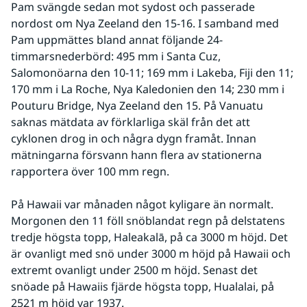
Pam svängde sedan mot sydost och passerade 
nordost om Nya Zeeland den 15-16. I samband med 
Pam uppmättes bland annat följande 24-
timmarsnederbörd: 495 mm i Santa Cuz, 
Salomonöarna den 10-11; 169 mm i Lakeba, Fiji den 11; 
170 mm i La Roche, Nya Kaledonien den 14; 230 mm i 
Pouturu Bridge, Nya Zeeland den 15. På Vanuatu 
saknas mätdata av förklarliga skäl från det att 
cyklonen drog in och några dygn framåt. Innan 
mätningarna försvann hann flera av stationerna 
rapportera över 100 mm regn.
På Hawaii var månaden något kyligare än normalt. 
Morgonen den 11 föll snöblandat regn på delstatens 
tredje högsta topp, Haleakalā, på ca 3000 m höjd. Det 
är ovanligt med snö under 3000 m höjd på Hawaii och 
extremt ovanligt under 2500 m höjd. Senast det 
snöade på Hawaiis fjärde högsta topp, Hualalai, på 
2521 m höjd var 1937.