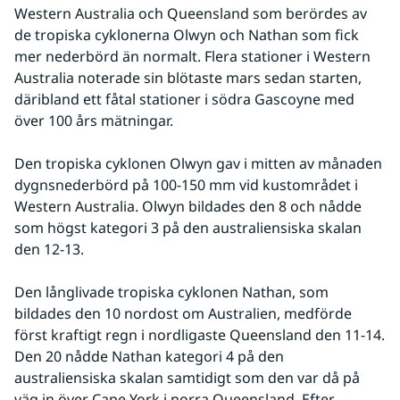
Western Australia och Queensland som berördes av 
de tropiska cyklonerna Olwyn och Nathan som fick 
mer nederbörd än normalt. Flera stationer i Western 
Australia noterade sin blötaste mars sedan starten, 
däribland ett fåtal stationer i södra Gascoyne med 
över 100 års mätningar.
Den tropiska cyklonen Olwyn gav i mitten av månaden 
dygnsnederbörd på 100-150 mm vid kustområdet i 
Western Australia. Olwyn bildades den 8 och nådde 
som högst kategori 3 på den australiensiska skalan 
den 12-13.
Den långlivade tropiska cyklonen Nathan, som 
bildades den 10 nordost om Australien, medförde 
först kraftigt regn i nordligaste Queensland den 11-14. 
Den 20 nådde Nathan kategori 4 på den 
australiensiska skalan samtidigt som den var då på 
väg in över Cape York i norra Queensland. Efter 