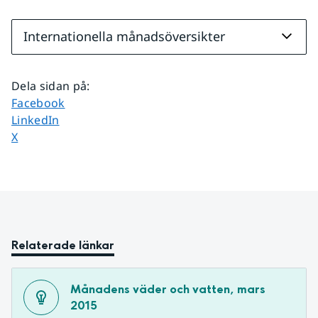
Internationella månadsöversikter
Dela sidan på
:
Dela sidan på
Facebook
Dela sidan på
LinkedIn
Dela sidan på
X
Relaterade länkar
Månadens väder och vatten, mars 
2015