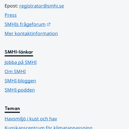
Epost: 
registrator@smhi.se
Press
Länk till annan webbplats.
SMHIs frågeforum
Mer kontaktinformation
SMHI-länkar
Jobba på SMHI
Om SMHI
SMHI-bloggen
SMHI-podden
Teman
Havsmiljö i kust och hav
Kunskapscentrum för klimatanpassning