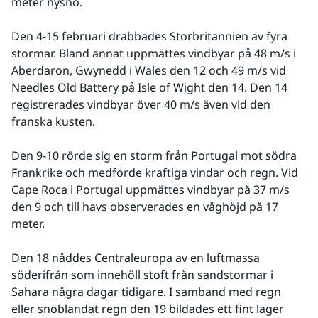
meter nysnö.
Den 4-15 februari drabbades Storbritannien av fyra 
stormar. Bland annat uppmättes vindbyar på 48 m/s i 
Aberdaron, Gwynedd i Wales den 12 och 49 m/s vid 
Needles Old Battery på Isle of Wight den 14. Den 14 
registrerades vindbyar över 40 m/s även vid den 
franska kusten.
Den 9-10 rörde sig en storm från Portugal mot södra 
Frankrike och medförde kraftiga vindar och regn. Vid 
Cape Roca i Portugal uppmättes vindbyar på 37 m/s 
den 9 och till havs observerades en våghöjd på 17 
meter.
Den 18 nåddes Centraleuropa av en luftmassa 
söderifrån som innehöll stoft från sandstormar i 
Sahara några dagar tidigare. I samband med regn 
eller snöblandat regn den 19 bildades ett fint lager 