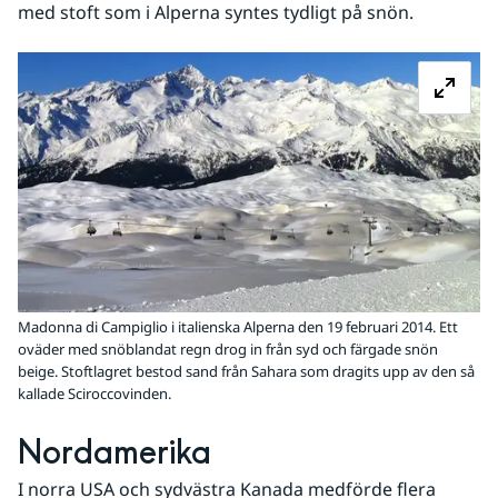
med stoft som i Alperna syntes tydligt på snön.
Fö
Madonna di Campiglio i italienska Alperna den 19 februari 2014. Ett
oväder med snöblandat regn drog in från syd och färgade snön
beige. Stoftlagret bestod sand från Sahara som dragits upp av den så
kallade Sciroccovinden.
Nordamerika
I norra USA och sydvästra Kanada medförde flera 