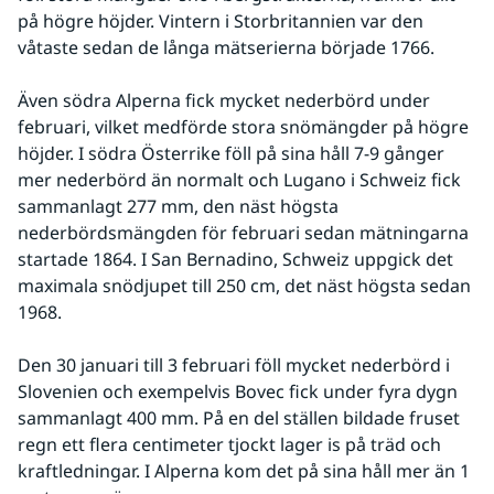
på högre höjder. Vintern i Storbritannien var den 
våtaste sedan de långa mätserierna började 1766. 
Även södra Alperna fick mycket nederbörd under 
februari, vilket medförde stora snömängder på högre 
höjder. I södra Österrike föll på sina håll 7-9 gånger 
mer nederbörd än normalt och Lugano i Schweiz fick 
sammanlagt 277 mm, den näst högsta 
nederbördsmängden för februari sedan mätningarna 
startade 1864. I San Bernadino, Schweiz uppgick det 
maximala snödjupet till 250 cm, det näst högsta sedan 
1968.
Den 30 januari till 3 februari föll mycket nederbörd i 
Slovenien och exempelvis Bovec fick under fyra dygn 
sammanlagt 400 mm. På en del ställen bildade fruset 
regn ett flera centimeter tjockt lager is på träd och 
kraftledningar. I Alperna kom det på sina håll mer än 1 