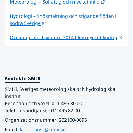
Länk till an
Meteorologi – Solfattig och mycket mild
Hydrologi – Snösmältning och stigande flöden i 
Länk till annan webbplats.
södra Sverige
Länk
Oceanografi - Isvintern 2014 blev mycket lindrig
Kontakta SMHI
SMHI, Sveriges meteorologiska och hydrologiska 
institut
Reception och växel: 011-495 80 00
Telefon kundtjänst: 011-495 82 00
Organisationsnummer: 202100-0696
Epost: 
kundtjanst@smhi.se