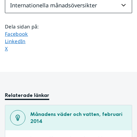
Internationella månadsöversikter
Dela sidan på
:
Dela sidan på
Facebook
Dela sidan på
LinkedIn
Dela sidan på
X
Relaterade länkar
Månadens väder och vatten, februari 
2014