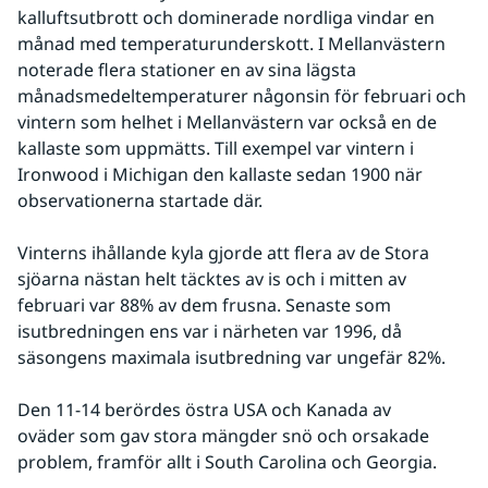
kalluftsutbrott och dominerade nordliga vindar en 
månad med temperaturunderskott. I Mellanvästern 
noterade flera stationer en av sina lägsta 
månadsmedeltemperaturer någonsin för februari och 
vintern som helhet i Mellanvästern var också en de 
kallaste som uppmätts. Till exempel var vintern i 
Ironwood i Michigan den kallaste sedan 1900 när 
observationerna startade där.
Vinterns ihållande kyla gjorde att flera av de Stora 
sjöarna nästan helt täcktes av is och i mitten av 
februari var 88% av dem frusna. Senaste som 
isutbredningen ens var i närheten var 1996, då 
säsongens maximala isutbredning var ungefär 82%.
Den 11-14 berördes östra USA och Kanada av 
oväder som gav stora mängder snö och orsakade 
problem, framför allt i South Carolina och Georgia.