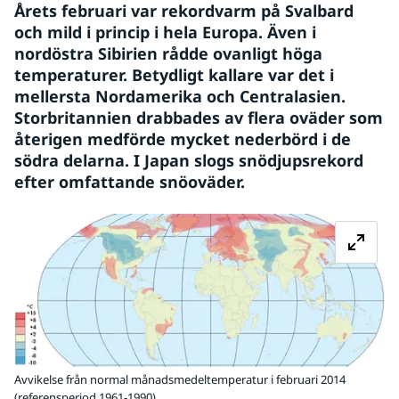
Årets februari var rekordvarm på Svalbard 
och mild i princip i hela Europa. Även i 
nordöstra Sibirien rådde ovanligt höga 
temperaturer. Betydligt kallare var det i 
mellersta Nordamerika och Centralasien. 
Storbritannien drabbades av flera oväder som 
återigen medförde mycket nederbörd i de 
södra delarna. I Japan slogs snödjupsrekord 
efter omfattande snöoväder.
Fö
Avvikelse från normal månadsmedeltemperatur i februari 2014
(referensperiod 1961-1990).