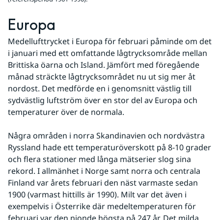
Europa
Medellufttrycket i Europa för februari påminde om det 
i januari med ett omfattande lågtrycksområde mellan 
Brittiska öarna och Island. Jämfört med föregående 
månad sträckte lågtrycksområdet nu ut sig mer åt 
nordost. Det medförde en i genomsnitt västlig till 
sydvästlig luftström över en stor del av Europa och 
temperaturer över de normala.
Några områden i norra Skandinavien och nordvästra 
Ryssland hade ett temperaturöverskott på 8-10 grader 
och flera stationer med långa mätserier slog sina 
rekord. I allmänhet i Norge samt norra och centrala 
Finland var årets februari den näst varmaste sedan 
1900 (varmast hittills är 1990). Milt var det även i 
exempelvis i Österrike där medeltemperaturen för 
februari var den nionde högsta på 247 år. Det milda 