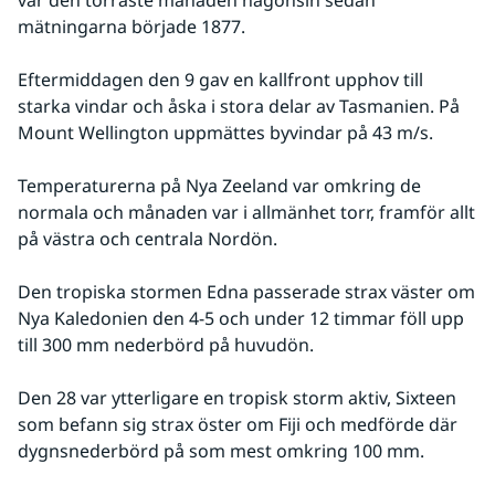
var den torraste månaden någonsin sedan 
mätningarna började 1877.
Eftermiddagen den 9 gav en kallfront upphov till 
starka vindar och åska i stora delar av Tasmanien. På 
Mount Wellington uppmättes byvindar på 43 m/s. 
Temperaturerna på Nya Zeeland var omkring de 
normala och månaden var i allmänhet torr, framför allt 
på västra och centrala Nordön. 
Den tropiska stormen Edna passerade strax väster om 
Nya Kaledonien den 4-5 och under 12 timmar föll upp 
till 300 mm nederbörd på huvudön.
Den 28 var ytterligare en tropisk storm aktiv, Sixteen 
som befann sig strax öster om Fiji och medförde där 
dygnsnederbörd på som mest omkring 100 mm.