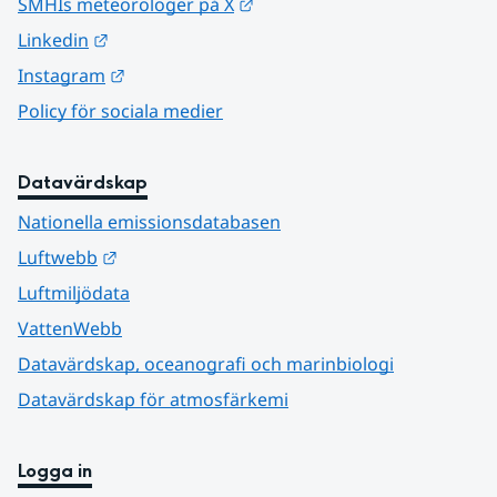
Länk till annan webbplats.
SMHIs meteorologer på X
Länk till annan webbplats.
Linkedin
Länk till annan webbplats.
Instagram
Policy för sociala medier
Datavärdskap
Nationella emissionsdatabasen
Länk till annan webbplats.
Luftwebb
Luftmiljödata
VattenWebb
Datavärdskap, oceanografi och marinbiologi
Datavärdskap för atmosfärkemi
Logga in