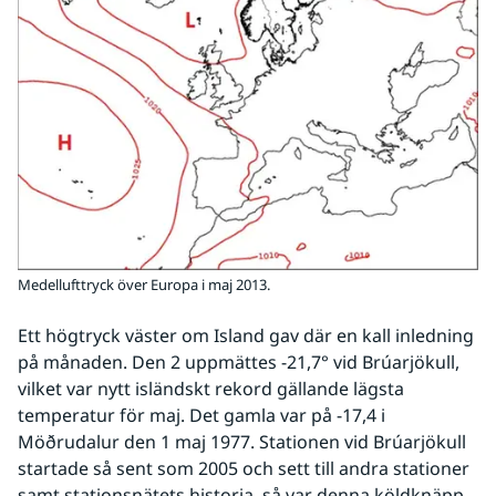
Medellufttryck över Europa i maj 2013.
Ett högtryck väster om Island gav där en kall inledning 
på månaden. Den 2 uppmättes -21,7° vid Brúarjökull, 
vilket var nytt isländskt rekord gällande lägsta 
temperatur för maj. Det gamla var på -17,4 i 
Möðrudalur den 1 maj 1977. Stationen vid Brúarjökull 
startade så sent som 2005 och sett till andra stationer 
samt stationsnätets historia, så var denna köldknäpp 