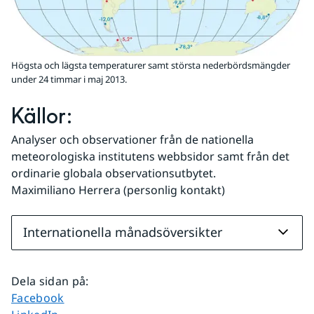
Högsta och lägsta temperaturer samt största nederbördsmängder
under 24 timmar i maj 2013.
Källor:
Analyser och observationer från de nationella 
meteorologiska institutens webbsidor samt från det 
ordinarie globala observationsutbytet.
Maximiliano Herrera (personlig kontakt)
Internationella månadsöversikter
Dela sidan på
:
Dela sidan på
Facebook
Dela sidan på