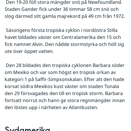
 Den 19-20 föll stora mängder snö på Newfoundland. 
Staden Gander fick under 36 timmar 58 cm snö och 
slog därmed sitt gamla majrekord på 49 cm från 1972.
 Säsongens första tropiska cyklon i nordöstra Stilla 
havet bildades väster om Centralamerika den 15 och 
fick namnet Alvin. Den nådde stormstyrka och höll sig 
ute över öppet vatten.
 Den 28 bildades den tropiska cyklonen Barbara söder 
om Mexiko och var som högst en tropisk orkan av 
kategori 1 på Saffir-Simpsonskalan. Efter att den hade 
korsat södra Mexikos kust väster om staden Tonala 
den 29 försvagades den till en tropisk storm. Barbara 
fortsatt norrut och hann ge stora regnmängder innan 
den löstes upp i närheten av Atlantkusten.
Sydamerika