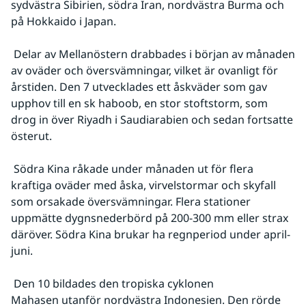
sydvästra Sibirien, södra Iran, nordvästra Burma och 
på Hokkaido i Japan.
 Delar av Mellanöstern drabbades i början av månaden 
av oväder och översvämningar, vilket är ovanligt för 
årstiden. Den 7 utvecklades ett åskväder som gav 
upphov till en sk haboob, en stor stoftstorm, som 
drog in över Riyadh i Saudiarabien och sedan fortsatte 
österut.
 Södra Kina råkade under månaden ut för flera 
kraftiga oväder med åska, virvelstormar och skyfall 
som orsakade översvämningar. Flera stationer 
uppmätte dygnsnederbörd på 200-300 mm eller strax 
däröver. Södra Kina brukar ha regnperiod under april-
juni.
 Den 10 bildades den tropiska cyklonen 
Mahasen utanför nordvästra Indonesien. Den rörde 