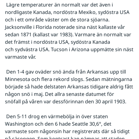
 Lägre temperaturer än normalt var det även i 
nordligaste Kanada, nordöstra Mexiko, sydöstra USA 
och i ett område väster om de stora sjöarna. 
Jacksonville i Florida noterade sina näst kallaste vår 
sedan 1871 (kallast var 1983). Varmare än normalt var 
det främst i nordöstra USA, sydöstra Kanada 
och sydvästra USA. Tucson i Arizona uppmätte sin näst 
varmaste vår.  
 Den 1-4 gav oväder snö ända från Arkansas upp till 
Minnesota och flera rekord slogs. Sedan mätningarna 
började så hade delstaten Arkansas tidigare aldrig fått 
någon snö i maj. Det allra senaste datumet för 
snöfall på våren var dessförinnan den 30 april 1903.
 Den 5-11 drog en värmebölja in över staten 
Washington och den 6 hade Seattle 30,6°, det 
varmaste som någonsin har registrerats där så tidigt 
på säsongen. Som kontrast kan nämnas att staden 