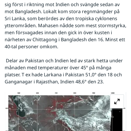
sig först i riktning mot Indien och svängde sedan av 
mot Bangladesh. Lokalt kom stora regnmängder på 
Sri Lanka, som berördes av den tropiska cyklonens 
ytterområden. Mahasen nådde som mest stormstyrka, 
men försvagades innan den gick in över kusten i 
närheten av Chittagong i Bangladesh den 16. Minst ett 
40-tal personer omkom.
 Delar av Pakistan och Indien led av stark hetta under 
månaden med temperaturer över 45° på många 
platser. T ex hade Larkana i Pakistan 51,0° den 18 och 
Ganganagar i Rajasthan, Indien 48,6° den 23.
Fö