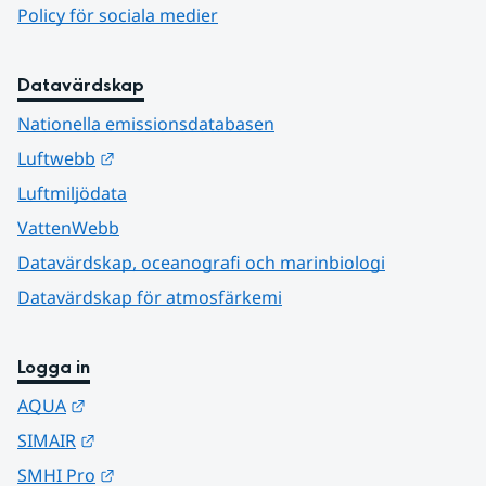
Policy för sociala medier
Datavärdskap
Nationella emissionsdatabasen
Länk till annan webbplats.
Luftwebb
Luftmiljödata
VattenWebb
Datavärdskap, oceanografi och marinbiologi
Datavärdskap för atmosfärkemi
Logga in
Länk till annan webbplats.
AQUA
Länk till annan webbplats.
SIMAIR
Länk till annan webbplats.
SMHI Pro