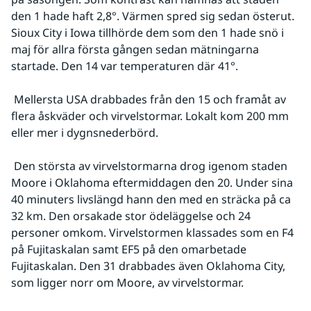
den 1 hade haft 2,8°. Värmen spred sig sedan österut. 
Sioux City i Iowa tillhörde dem som den 1 hade snö i 
maj för allra första gången sedan mätningarna 
startade. Den 14 var temperaturen där 41°.
 Mellersta USA drabbades från den 15 och framåt av 
flera åskväder och virvelstormar. Lokalt kom 200 mm 
eller mer i dygnsnederbörd.
 Den största av virvelstormarna drog igenom staden 
Moore i Oklahoma eftermiddagen den 20. Under sina 
40 minuters livslängd hann den med en sträcka på ca 
32 km. Den orsakade stor ödeläggelse och 24 
personer omkom. Virvelstormen klassades som en F4 
på Fujitaskalan samt EF5 på den omarbetade 
Fujitaskalan. Den 31 drabbades även Oklahoma City, 
som ligger norr om Moore, av virvelstormar.