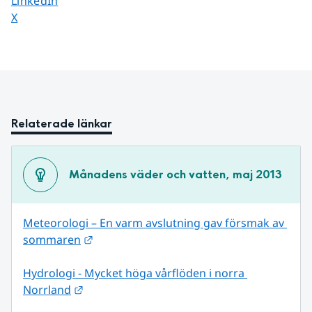
LinkedIn
Dela sidan på
X
Relaterade länkar
Månadens väder och vatten, maj 2013
Meteorologi – En varm avslutning gav försmak av 
Länk till annan webbplats.
sommaren
Hydrologi - Mycket höga vårflöden i norra 
Länk till annan webbplats.
Norrland