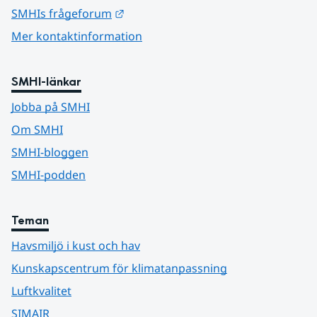
Länk till annan webbplats.
SMHIs frågeforum
Mer kontaktinformation
SMHI-länkar
Jobba på SMHI
Om SMHI
SMHI-bloggen
SMHI-podden
Teman
Havsmiljö i kust och hav
Kunskapscentrum för klimatanpassning
Luftkvalitet
SIMAIR