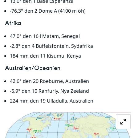
13,0° den 1 Base Esperanza
-76,3° den 2 Dome A (4100 m öh)
Afrika
47.0° den 16 i Matam, Senegal
-2.8° den 4 Buffelsfontein, Sydafrika
184 mm den 11 Kisumu, Kenya
Australien/Oceanien
42.6° den 20 Roeburne, Australien
-5,9° den 10 Ranfurly, Nya Zeeland
224 mm den 19 Ulladulla, Australien
Fö