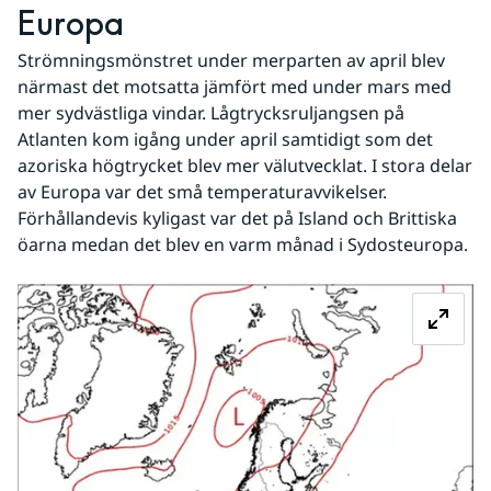
Europa
Strömningsmönstret under merparten av april blev 
närmast det motsatta jämfört med under mars med 
mer sydvästliga vindar. Lågtrycksruljangsen på 
Atlanten kom igång under april samtidigt som det 
azoriska högtrycket blev mer välutvecklat. I stora delar 
av Europa var det små temperaturavvikelser. 
Förhållandevis kyligast var det på Island och Brittiska 
öarna medan det blev en varm månad i Sydosteuropa.
Fö