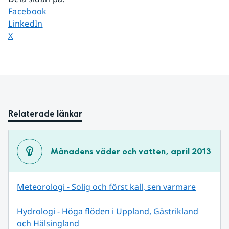
Dela sidan på
Facebook
Dela sidan på
LinkedIn
Dela sidan på
X
Relaterade länkar
Månadens väder och vatten, april 2013
Meteorologi - Solig och först kall, sen varmare
Hydrologi - Höga flöden i Uppland, Gästrikland 
och Hälsingland