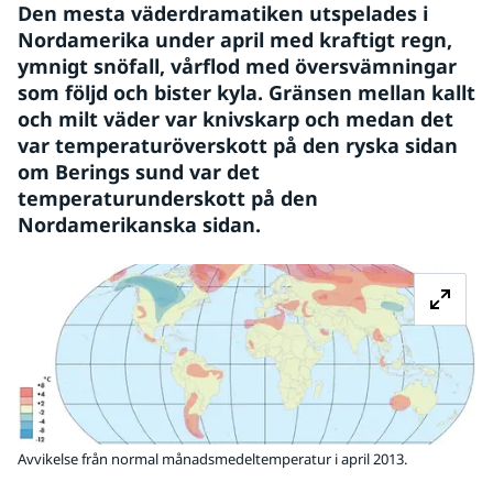
Den mesta väderdramatiken utspelades i 
Nordamerika under april med kraftigt regn, 
ymnigt snöfall, vårflod med översvämningar 
som följd och bister kyla. Gränsen mellan kallt 
och milt väder var knivskarp och medan det 
var temperaturöverskott på den ryska sidan 
om Berings sund var det 
temperaturunderskott på den 
Nordamerikanska sidan.
Fö
Avvikelse från normal månadsmedeltemperatur i april 2013.