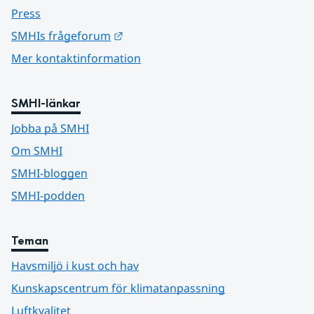
Press
Länk till annan webbplats.
SMHIs frågeforum
Mer kontaktinformation
SMHI-länkar
Jobba på SMHI
Om SMHI
SMHI-bloggen
SMHI-podden
Teman
Havsmiljö i kust och hav
Kunskapscentrum för klimatanpassning
Luftkvalitet