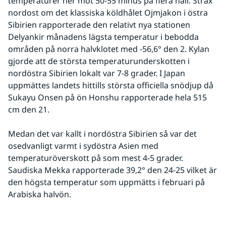
temperaturer ner mot 50-55 minus på flera håll. Strax 
nordost om det klassiska köldhålet Ojmjakon i östra 
Sibirien rapporterade den relativt nya stationen 
Delyankir månadens lägsta temperatur i bebodda 
områden på norra halvklotet med -56,6° den 2. Kylan 
gjorde att de största temperaturunderskotten i 
nordöstra Sibirien lokalt var 7-8 grader. I Japan 
uppmättes landets hittills största officiella snödjup då 
Sukayu Onsen på ön Honshu rapporterade hela 515 
cm den 21. 
Medan det var kallt i nordöstra Sibirien så var det 
osedvanligt varmt i sydöstra Asien med 
temperaturöverskott på som mest 4-5 grader. 
Saudiska Mekka rapporterade 39,2° den 24-25 vilket är 
den högsta temperatur som uppmätts i februari på 
Arabiska halvön.