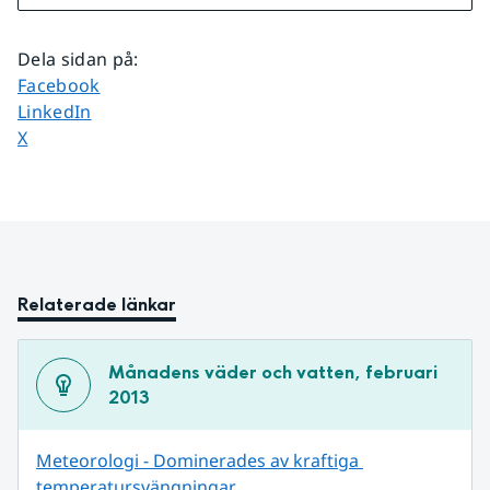
Dela sidan på
:
Dela sidan på
Facebook
Dela sidan på
LinkedIn
Dela sidan på
X
Relaterade länkar
Månadens väder och vatten, februari 
2013
Meteorologi - Dominerades av kraftiga 
temperatursvängningar