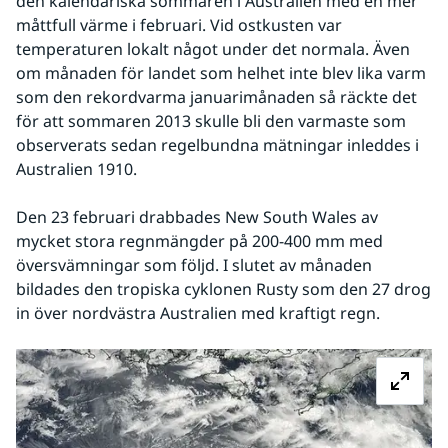
den kalendariska sommaren i Australien med en mer 
måttfull värme i februari. Vid ostkusten var 
temperaturen lokalt något under det normala. Även 
om månaden för landet som helhet inte blev lika varm 
som den rekordvarma januarimånaden så räckte det 
för att sommaren 2013 skulle bli den varmaste som 
observerats sedan regelbundna mätningar inleddes i 
Australien 1910. 
Den 23 februari drabbades New South Wales av 
mycket stora regnmängder på 200-400 mm med 
översvämningar som följd. I slutet av månaden 
bildades den tropiska cyklonen Rusty som den 27 drog 
in över nordvästra Australien med kraftigt regn.
Fö