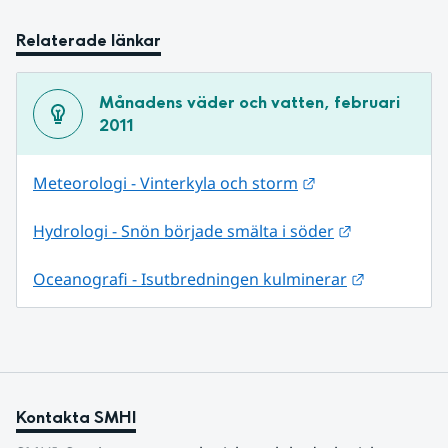
Relaterade länkar
Månadens väder och vatten, februari 
2011
Länk till annan w
Meteorologi - Vinterkyla och storm
Länk till an
Hydrologi - Snön började smälta i söder
Länk till a
Oceanografi - Isutbredningen kulminerar
Kontakta SMHI