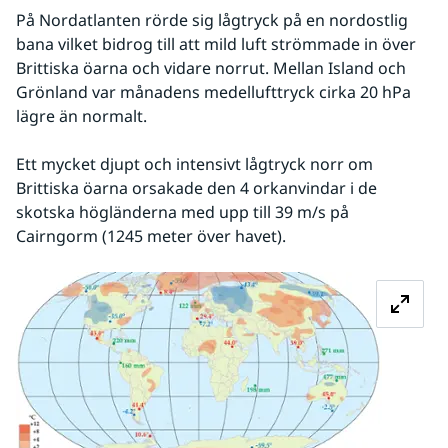
På Nordatlanten rörde sig lågtryck på en nordostlig 
bana vilket bidrog till att mild luft strömmade in över 
Brittiska öarna och vidare norrut. Mellan Island och 
Grönland var månadens medellufttryck cirka 20 hPa 
lägre än normalt.
Ett mycket djupt och intensivt lågtryck norr om 
Brittiska öarna orsakade den 4 orkanvindar i de 
skotska högländerna med upp till 39 m/s på 
Cairngorm (1245 meter över havet).
Förstora