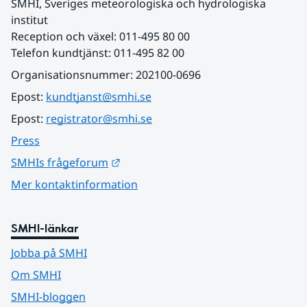
SMHI, Sveriges meteorologiska och hydrologiska 
institut
Reception och växel: 011-495 80 00
Telefon kundtjänst: 011-495 82 00
Organisationsnummer: 202100-0696
Epost: 
kundtjanst@smhi.se
Epost: 
registrator@smhi.se
Press
Länk till annan webbplats.
SMHIs frågeforum
Mer kontaktinformation
SMHI-länkar
Jobba på SMHI
Om SMHI
SMHI-bloggen