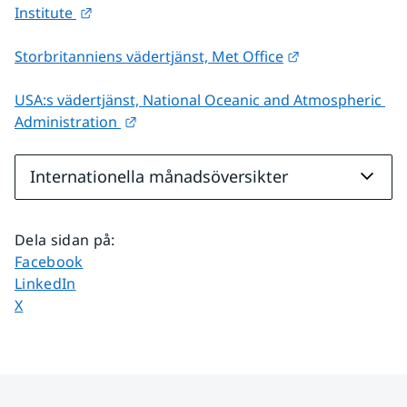
Länk till annan webbplats.
Institute 
Länk till annan
Storbritanniens vädertjänst, Met Office
USA:s vädertjänst, National Oceanic and Atmospheric 
Länk till annan webbplats.
Administration 
Internationella månadsöversikter
Dela sidan på
:
Dela sidan på
Facebook
Dela sidan på
LinkedIn
Dela sidan på
X