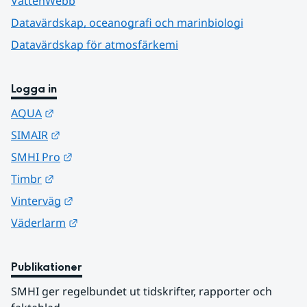
VattenWebb
Datavärdskap, oceanografi och marinbiologi
Datavärdskap för atmosfärkemi
Logga in
Länk till annan webbplats.
AQUA
Länk till annan webbplats.
SIMAIR
Länk till annan webbplats.
SMHI Pro
Länk till annan webbplats.
Timbr
Länk till annan webbplats.
Vinterväg
Länk till annan webbplats.
Väderlarm
Publikationer
SMHI ger regelbundet ut tidskrifter, rapporter och 