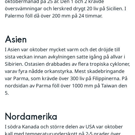
oktobermånad på 25 år. Den 1 och 2 krävde 
översvämningar och lerskred drygt 20 liv på Sicilien. I 
Palermo föll då över 200 mm på 24 timmar.
Asien
I Asien var oktober mycket varm och det dröjde till 
sista veckan innan avkylningen satte igång på allvar i 
Sibirien. Ostasien drabbades av flera tropiska cykloner, 
varav fyra nådde orkanstyrka. Mest skadebringande 
var Parma, som krävde över 300 liv på Filippinerna. På 
nordsidan av Parma föll över 1000 mm på Taiwan den 
5.
Nordamerika
I södra Kanada och större delen av USA var oktober 
kall med temperaturunderskott på 2-5 grader över 