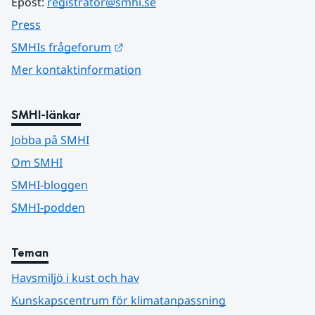
Epost: 
registrator@smhi.se
Press
Länk till annan webbplats.
SMHIs frågeforum
Mer kontaktinformation
SMHI-länkar
Jobba på SMHI
Om SMHI
SMHI-bloggen
SMHI-podden
Teman
Havsmiljö i kust och hav
Kunskapscentrum för klimatanpassning