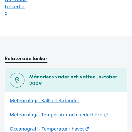
Dela sidan på
LinkedIn
Dela sidan på
X
Relaterade länkar
Månadens väder och vatten, oktober 
2009
Meteorologi - Kallt i hela landet
Länk till 
Meteorologi - Temperatur och nederbörd
Länk till annan web
Oceanografi - Temperatur i havet