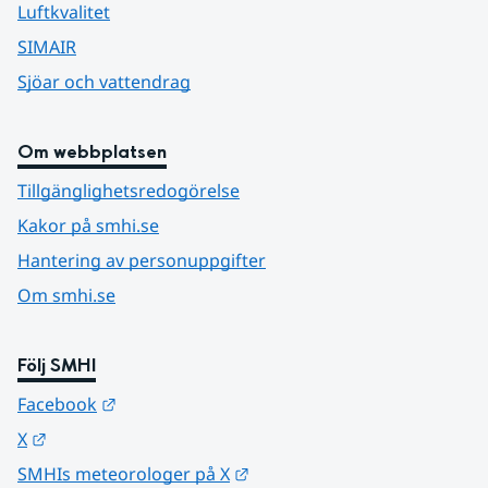
Luftkvalitet
SIMAIR
Sjöar och vattendrag
Om webbplatsen
Tillgänglighetsredogörelse
Kakor på smhi.se
Hantering av personuppgifter
Om smhi.se
Följ SMHI
Länk till annan webbplats.
Facebook
Länk till annan webbplats.
X
Länk till annan webbplats.
SMHIs meteorologer på X