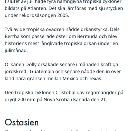
I slutet av juli hade fyra namngivna tropiska cykloner 
bildats på Atlanten. Det ska jämföras med sju stycken 
under rekordsäsongen 2005. 
Två av de tropiska ovädren nådde orkanstyrka. Dels 
Bertha som passerade öster om Bermuda och blev 
historiens mest långlivade tropiska orkan under en 
julimånad. 
Orkanen Dolly orsakade senare i månaden kraftiga 
jordskred i Guatemala och senare nådde den in över 
land nära gränsen mellan Mexico och Texas. 
Den tropiska cyklonen Cristobal gav regnmängder på 
drygt 200 mm på Nova Scotia i Kanada den 21.
Ostasien