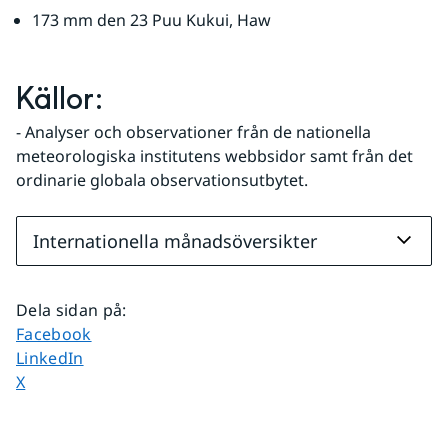
173 mm den 23 Puu Kukui, Haw
Källor:
- Analyser och observationer från de nationella 
meteorologiska institutens webbsidor samt från det 
ordinarie globala observationsutbytet.
Internationella månadsöversikter
Dela sidan på
:
Dela sidan på
Facebook
Dela sidan på
LinkedIn
Dela sidan på
X