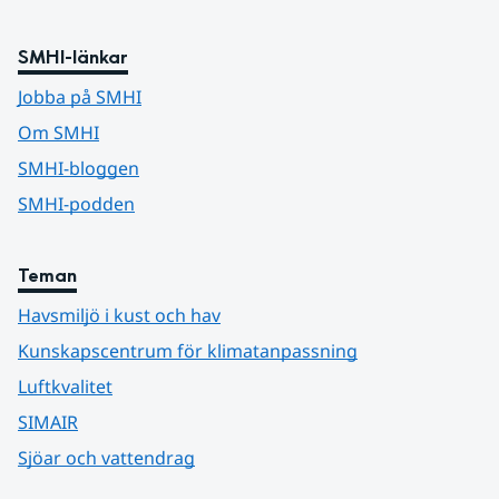
SMHI-länkar
Jobba på SMHI
Om SMHI
SMHI-bloggen
SMHI-podden
Teman
Havsmiljö i kust och hav
Kunskapscentrum för klimatanpassning
Luftkvalitet
SIMAIR
Sjöar och vattendrag