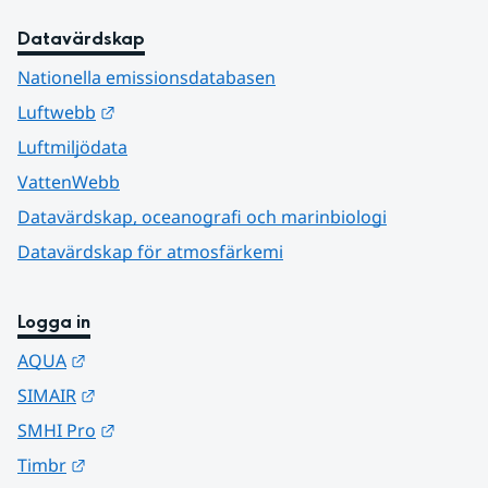
Datavärdskap
Nationella emissionsdatabasen
Länk till annan webbplats.
Luftwebb
Luftmiljödata
VattenWebb
Datavärdskap, oceanografi och marinbiologi
Datavärdskap för atmosfärkemi
Logga in
Länk till annan webbplats.
AQUA
Länk till annan webbplats.
SIMAIR
Länk till annan webbplats.
SMHI Pro
Länk till annan webbplats.
Timbr