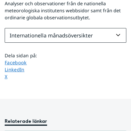
Analyser och observationer från de nationella 
meteorologiska institutens webbsidor samt från det 
ordinarie globala observationsutbytet.
Internationella månadsöversikter
Dela sidan på
:
Dela sidan på
Facebook
Dela sidan på
LinkedIn
Dela sidan på
X
Relaterade länkar