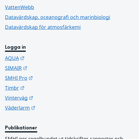
VattenWebb
Datavärdskap, oceanografi och marinbiologi
Datavärdskap för atmosfärkemi
Logga in
Länk till annan webbplats.
AQUA
Länk till annan webbplats.
SIMAIR
Länk till annan webbplats.
SMHI Pro
Länk till annan webbplats.
Timbr
Länk till annan webbplats.
Vinterväg
Länk till annan webbplats.
Väderlarm
Publikationer
SMHI ger regelbundet ut tidskrifter, rapporter och 