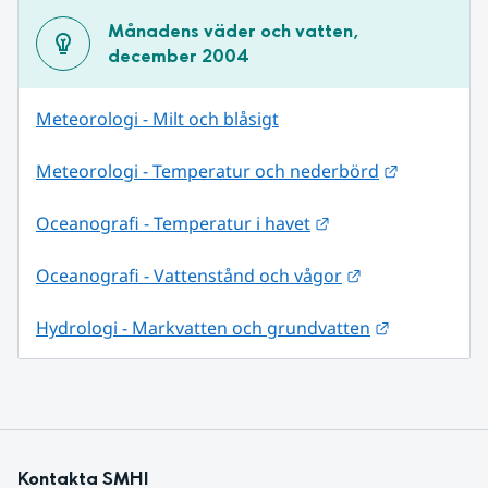
Månadens väder och vatten, 
december 2004
Meteorologi - Milt och blåsigt
Länk till 
Meteorologi - Temperatur och nederbörd
Länk till annan web
Oceanografi - Temperatur i havet
Länk till annan
Oceanografi - Vattenstånd och vågor
Länk till an
Hydrologi - Markvatten och grundvatten
Kontakta SMHI