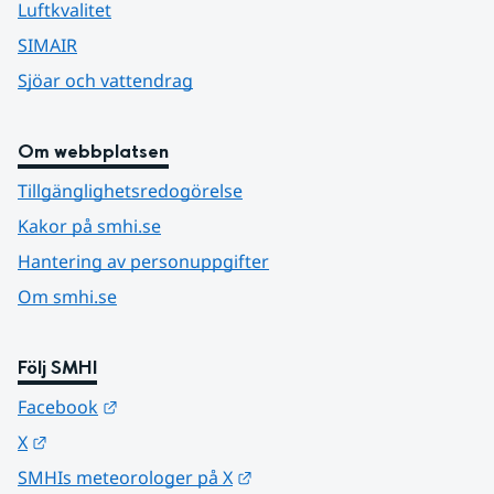
Luftkvalitet
SIMAIR
Sjöar och vattendrag
Om webbplatsen
Tillgänglighetsredogörelse
Kakor på smhi.se
Hantering av personuppgifter
Om smhi.se
Följ SMHI
Länk till annan webbplats.
Facebook
Länk till annan webbplats.
X
Länk till annan webbplats.
SMHIs meteorologer på X