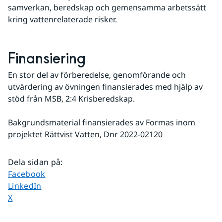
samverkan, beredskap och gemensamma arbetssätt 
kring vattenrelaterade risker.
Finansiering
En stor del av förberedelse, genomförande och 
utvärdering av övningen finansierades med hjälp av 
stöd från MSB, 2:4 Krisberedskap.
Bakgrundsmaterial finansierades av Formas inom 
projektet Rättvist Vatten, Dnr 2022-02120
Dela sidan på
:
Dela sidan på
Facebook
Dela sidan på
LinkedIn
Dela sidan på
X