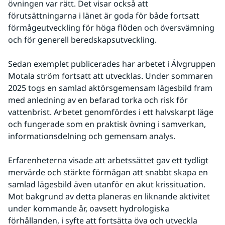
övningen var rätt. Det visar också att 
förutsättningarna i länet är goda för både fortsatt 
förmågeutveckling för höga flöden och översvämning 
och för generell beredskapsutveckling. 
Sedan exemplet publicerades har arbetet i Älvgruppen 
Motala ström fortsatt att utvecklas. Under sommaren 
2025 togs en samlad aktörsgemensam lägesbild fram 
med anledning av en befarad torka och risk för 
vattenbrist. Arbetet genomfördes i ett halvskarpt läge 
och fungerade som en praktisk övning i samverkan, 
informationsdelning och gemensam analys.
Erfarenheterna visade att arbetssättet gav ett tydligt 
mervärde och stärkte förmågan att snabbt skapa en 
samlad lägesbild även utanför en akut krissituation. 
Mot bakgrund av detta planeras en liknande aktivitet 
under kommande år, oavsett hydrologiska 
förhållanden, i syfte att fortsätta öva och utveckla 