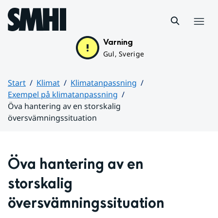
Hoppa till sidans innehåll
Meny
Varning
Gul, Sverige
Start
Klimat
Klimatanpassning
Exempel på klimatanpassning
Öva hantering av en storskalig
översvämningssituation
Huvudinnehåll
Öva hantering av en 
storskalig 
översvämningssituation