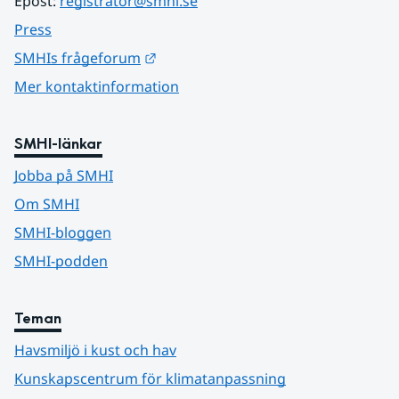
Epost: 
registrator@smhi.se
Press
Länk till annan webbplats.
SMHIs frågeforum
Mer kontaktinformation
SMHI-länkar
Jobba på SMHI
Om SMHI
SMHI-bloggen
SMHI-podden
Teman
Havsmiljö i kust och hav
Kunskapscentrum för klimatanpassning