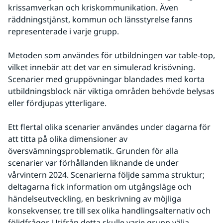
krissamverkan och kriskommunikation. Även 
räddningstjänst, kommun och länsstyrelse fanns 
representerade i varje grupp.
Metoden som användes för utbildningen var table-top, 
vilket innebär att det var en simulerad krisövning. 
Scenarier med gruppövningar blandades med korta 
utbildningsblock när viktiga områden behövde belysas 
eller fördjupas ytterligare.
Ett flertal olika scenarier användes under dagarna för 
att titta på olika dimensioner av 
översvämningsproblematik. Grunden för alla 
scenarier var förhållanden liknande de under 
vårvintern 2024. Scenarierna följde samma struktur; 
deltagarna fick information om utgångsläge och 
händelseutveckling, en beskrivning av möjliga 
konsekvenser, tre till sex olika handlingsalternativ och 
följdfrågor. Utifrån detta skulle varje grupp välja 