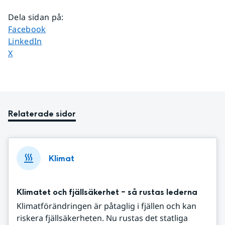
Dela sidan på
:
Dela sidan på
Facebook
Dela sidan på
LinkedIn
Dela sidan på
X
Relaterade sidor
Klimat
Klimatet och fjällsäkerhet – så rustas lederna
Klimatförändringen är påtaglig i fjällen och kan
riskera fjällsäkerheten. Nu rustas det statliga