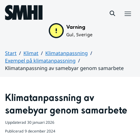
Hoppa till sidans innehåll
Meny
Varning
Gul, Sverige
Start
Klimat
Klimatanpassning
Exempel på klimatanpassning
Klimatanpassning av samebyar genom samarbete
Huvudinnehåll
Klimatanpassning av 
samebyar genom samarbete
Uppdaterad
30 januari 2026
Publicerad
9 december 2024