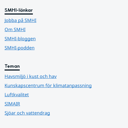
SMHI-länkar
Jobba på SMHI
Om SMHI
SMHI-bloggen
SMHI-podden
Teman
Havsmiljö i kust och hav
Kunskapscentrum för klimatanpassning
Luftkvalitet
SIMAIR
Sjöar och vattendrag