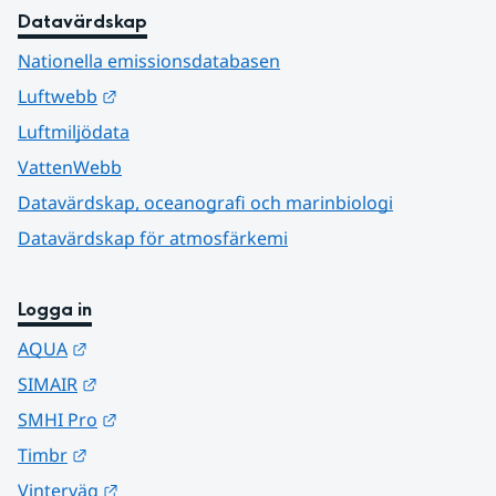
Datavärdskap
Nationella emissionsdatabasen
Länk till annan webbplats.
Luftwebb
Luftmiljödata
VattenWebb
Datavärdskap, oceanografi och marinbiologi
Datavärdskap för atmosfärkemi
Logga in
Länk till annan webbplats.
AQUA
Länk till annan webbplats.
SIMAIR
Länk till annan webbplats.
SMHI Pro
Länk till annan webbplats.
Timbr
Länk till annan webbplats.
Vinterväg