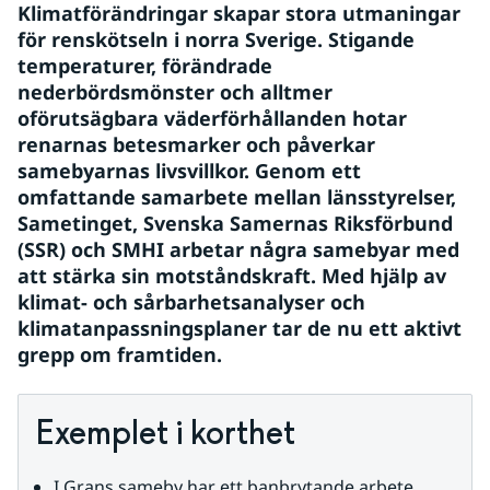
Klimatförändringar skapar stora utmaningar 
för renskötseln i norra Sverige. Stigande 
temperaturer, förändrade 
nederbördsmönster och alltmer 
oförutsägbara väderförhållanden hotar 
renarnas betesmarker och påverkar 
samebyarnas livsvillkor. Genom ett 
omfattande samarbete mellan länsstyrelser, 
Sametinget, Svenska Samernas Riksförbund 
(SSR) och SMHI arbetar några samebyar med 
att stärka sin motståndskraft. Med hjälp av 
klimat- och sårbarhetsanalyser och 
klimatanpassningsplaner tar de nu ett aktivt 
grepp om framtiden.
Exemplet i korthet
I Grans sameby har ett banbrytande arbete 