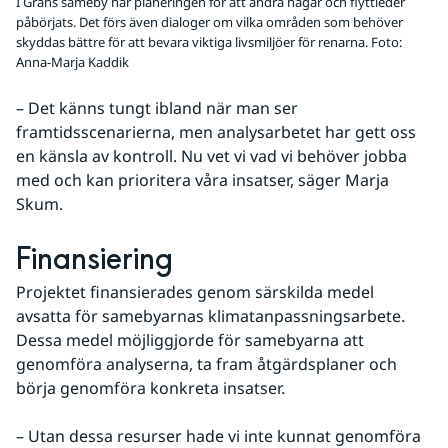
I Grans sameby har planeringen för att ändra hagar och flyttleder
påbörjats. Det förs även dialoger om vilka områden som behöver
skyddas bättre för att bevara viktiga livsmiljöer för renarna. Foto:
Anna-Marja Kaddik
– Det känns tungt ibland när man ser 
framtidsscenarierna, men analysarbetet har gett oss 
en känsla av kontroll. Nu vet vi vad vi behöver jobba 
med och kan prioritera våra insatser, säger Marja 
Skum.
Finansiering
Projektet finansierades genom särskilda medel 
avsatta för samebyarnas klimatanpassningsarbete. 
Dessa medel möjliggjorde för samebyarna att 
genomföra analyserna, ta fram åtgärdsplaner och 
börja genomföra konkreta insatser.
– Utan dessa resurser hade vi inte kunnat genomföra 