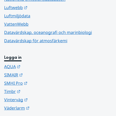
Länk till annan webbplats.
Luftwebb
Luftmiljödata
VattenWebb
Datavärdskap, oceanografi och marinbiologi
Datavärdskap för atmosfärkemi
Logga in
Länk till annan webbplats.
AQUA
Länk till annan webbplats.
SIMAIR
Länk till annan webbplats.
SMHI Pro
Länk till annan webbplats.
Timbr
Länk till annan webbplats.
Vinterväg
Länk till annan webbplats.
Väderlarm