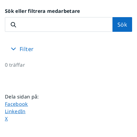
Sök eller filtrera medarbetare
Sök
Filter
0
träffar
Dela sidan på
:
Dela sidan på
Facebook
Dela sidan på
LinkedIn
Dela sidan på
X