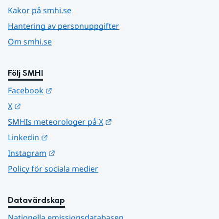
Kakor på smhi.se
Hantering av personuppgifter
Om smhi.se
Följ SMHI
Länk till annan webbplats.
Facebook
Länk till annan webbplats.
X
Länk till annan webbplats.
SMHIs meteorologer på X
Länk till annan webbplats.
Linkedin
Länk till annan webbplats.
Instagram
Policy för sociala medier
Datavärdskap
Nationella emissionsdatabasen