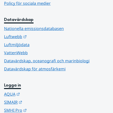
Policy för sociala medier
Datavärdskap
Nationella emissionsdatabasen
Länk till annan webbplats.
Luftwebb
Luftmiljödata
VattenWebb
Datavärdskap, oceanografi och marinbiologi
Datavärdskap för atmosfärkemi
Logga in
Länk till annan webbplats.
AQUA
Länk till annan webbplats.
SIMAIR
Länk till annan webbplats.
SMHI Pro