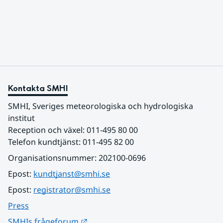
varmaste luften tillfälligt in över våra allra
sydligaste landskap.
Kontakta SMHI
SMHI, Sveriges meteorologiska och hydrologiska 
institut
Reception och växel: 011-495 80 00
Telefon kundtjänst: 011-495 82 00
Organisationsnummer: 202100-0696
Epost: 
kundtjanst@smhi.se
Epost: 
registrator@smhi.se
Press
Länk till annan webbplats.
SMHIs frågeforum