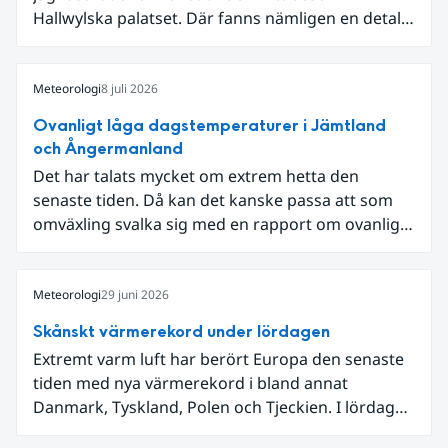
Hallwylska palatset. Där fanns nämligen en detalj
som knöt ihop 1800-talets teknik med dagens
diskussion om vattenhushållning.
Meteorologi
8 juli 2026
Ovanligt låga dagstemperaturer i Jämtland
och Ångermanland
Det har talats mycket om extrem hetta den
senaste tiden. Då kan det kanske passa att som
omväxling svalka sig med en rapport om ovanligt
låga dagstemperaturer i Ångermanland och
Jämtland och stormbyar på Gotland.
Meteorologi
29 juni 2026
Skånskt värmerekord under lördagen
Extremt varm luft har berört Europa den senaste
tiden med nya värmerekord i bland annat
Danmark, Tyskland, Polen och Tjeckien. I lördags
den 27 juni kom en nordlig utlöpare av den allra