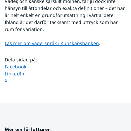
Väder, och kanske särskilt molnen, tar ju dock inte 
hänsyn till åttondelar och exakta definitioner – det här 
är helt enkelt en grundförutsättning i vårt arbete. 
Ibland är det därför tacksamt med uttryck som har 
rum för variation.
Läs mer om väderspråk i Kunskapsbanken
.
Dela sidan på
:
Dela sidan på
Facebook
Dela sidan på
LinkedIn
Dela sidan på
X
Mer om författaren