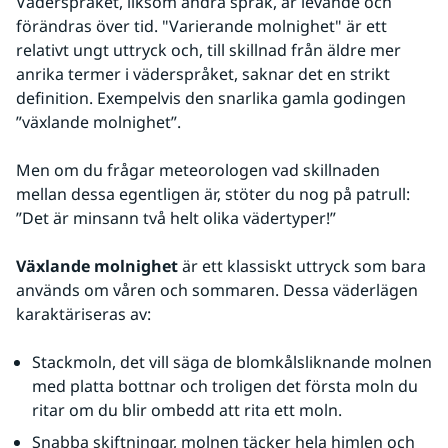
Väderspråket, liksom andra språk, är levande och 
förändras över tid. "Varierande molnighet" är ett 
relativt ungt uttryck och, till skillnad från äldre mer 
anrika termer i väderspråket, saknar det en strikt 
definition. Exempelvis den snarlika gamla godingen 
”växlande molnighet”.
Men om du frågar meteorologen vad skillnaden 
mellan dessa egentligen är, stöter du nog på patrull: 
”Det är minsann två helt olika vädertyper!”
Växlande molnighet 
är ett klassiskt uttryck som bara 
används om våren och sommaren. Dessa väderlägen 
karaktäriseras av:
Stackmoln, det vill säga de blomkålsliknande molnen 
med platta bottnar och troligen det första moln du 
ritar om du blir ombedd att rita ett moln.
Snabba skiftningar, molnen täcker hela himlen och 