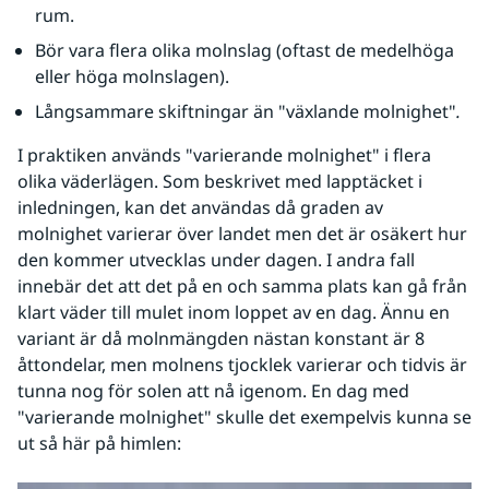
rum.
Bör vara flera olika molnslag (oftast de medelhöga 
eller höga molnslagen).
Långsammare skiftningar än "växlande molnighet"
.
I praktiken används "varierande molnighet" i flera 
olika väderlägen. Som beskrivet med lapptäcket i 
inledningen, kan det användas då graden av 
molnighet varierar över landet men det är osäkert hur 
den kommer utvecklas under dagen. I andra fall 
innebär det att det på en och samma plats kan gå från 
klart väder till mulet inom loppet av en dag. Ännu en 
variant är då molnmängden nästan konstant är 8 
åttondelar, men molnens tjocklek varierar och tidvis är 
tunna nog för solen att nå igenom. En dag med 
"varierande molnighet" skulle det exempelvis kunna se 
ut så här på himlen: