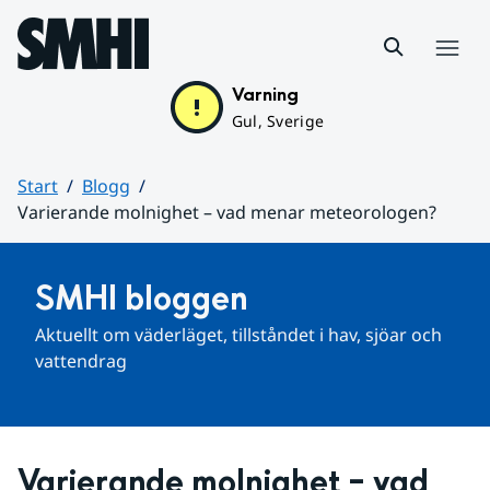
Hoppa till sidans innehåll
Meny
Varning
Gul, Sverige
Start
Blogg
Varierande molnighet – vad menar meteorologen?
Huvudinnehåll
SMHI bloggen
Aktuellt om väderläget, tillståndet i hav, sjöar och 
vattendrag
Varierande molnighet – vad 