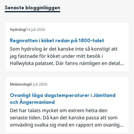
Senaste blogginläggen
Hydrologi
14 juli 2026
Regnvatten i köket redan på 1800-talet
Som hydrolog är det kanske inte så konstigt att
jag fastnade för köket under mitt besök i
Hallwylska palatset. Där fanns nämligen en detalj
som knöt ihop 1800-talets teknik med dagens
diskussion om vattenhushållning.
Meteorologi
8 juli 2026
Ovanligt låga dagstemperaturer i Jämtland
och Ångermanland
Det har talats mycket om extrem hetta den
senaste tiden. Då kan det kanske passa att som
omväxling svalka sig med en rapport om ovanligt
låga dagstemperaturer i Ångermanland och