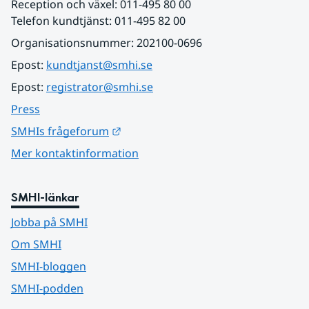
Reception och växel: 011-495 80 00
Telefon kundtjänst: 011-495 82 00
Organisationsnummer: 202100-0696
Epost: 
kundtjanst@smhi.se
Epost: 
registrator@smhi.se
Press
Länk till annan webbplats.
SMHIs frågeforum
Mer kontaktinformation
SMHI-länkar
Jobba på SMHI
Om SMHI
SMHI-bloggen
SMHI-podden