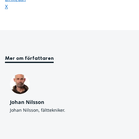
Dela sidan på
X
Mer om författaren
Johan Nilsson
Johan Nilsson, fälttekniker.