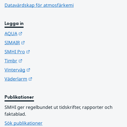
Datavärdskap för atmosfärkemi
Logga in
Länk till annan webbplats.
AQUA
Länk till annan webbplats.
SIMAIR
Länk till annan webbplats.
SMHI Pro
Länk till annan webbplats.
Timbr
Länk till annan webbplats.
Vinterväg
Länk till annan webbplats.
Väderlarm
Publikationer
SMHI ger regelbundet ut tidskrifter, rapporter och 
faktablad.
Sök publikationer