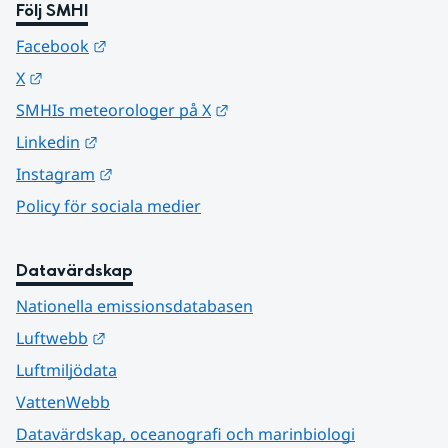
Följ SMHI
Länk till annan webbplats.
Facebook
Länk till annan webbplats.
X
Länk till annan webbplats.
SMHIs meteorologer på X
Länk till annan webbplats.
Linkedin
Länk till annan webbplats.
Instagram
Policy för sociala medier
Datavärdskap
Nationella emissionsdatabasen
Länk till annan webbplats.
Luftwebb
Luftmiljödata
VattenWebb
Datavärdskap, oceanografi och marinbiologi