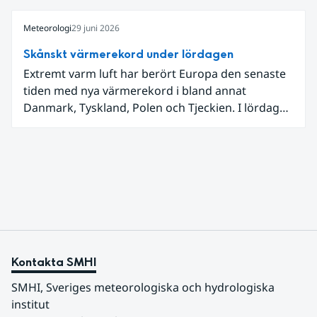
Jämtland och stormbyar på Gotland.
Meteorologi
29 juni 2026
Skånskt värmerekord under lördagen
Extremt varm luft har berört Europa den senaste
tiden med nya värmerekord i bland annat
Danmark, Tyskland, Polen och Tjeckien. I lördags
den 27 juni kom en nordlig utlöpare av den allra
varmaste luften tillfälligt in över våra allra
sydligaste landskap.
Kontakta SMHI
SMHI, Sveriges meteorologiska och hydrologiska 
institut