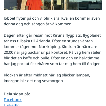
Jobbet flyter på och vi blir klara. Kvällen kommer även 
denna dag och sängen är välkommen.
Dagen efter går resan mot Kiruna flygplats, flygplanet 
tar oss tillbaka till Arlanda. Efter en stunds väntan 
kommer tåget mot Norrköping. Klockan är närmare 
20:00 när jag packar ur på kontoret. På väg hem i bilen 
blir det en kaffe och bulle. Efter en och en halv timme 
har jag packat fiskebåten som tar mig hem till ön igen.
Klockan är efter midnatt när jag släcker lampan, 
imorgon blir det nog sovmorgon.
Dela sidan på
:
Dela sidan på
Facebook
Dela sidan på
LinkedIn