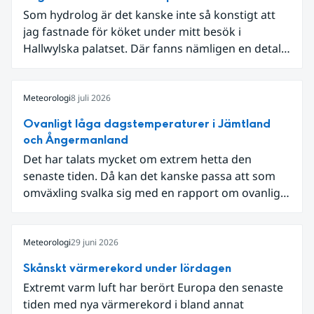
Som hydrolog är det kanske inte så konstigt att
jag fastnade för köket under mitt besök i
Hallwylska palatset. Där fanns nämligen en detalj
som knöt ihop 1800-talets teknik med dagens
diskussion om vattenhushållning.
Meteorologi
8 juli 2026
Ovanligt låga dagstemperaturer i Jämtland
och Ångermanland
Det har talats mycket om extrem hetta den
senaste tiden. Då kan det kanske passa att som
omväxling svalka sig med en rapport om ovanligt
låga dagstemperaturer i Ångermanland och
Jämtland och stormbyar på Gotland.
Meteorologi
29 juni 2026
Skånskt värmerekord under lördagen
Extremt varm luft har berört Europa den senaste
tiden med nya värmerekord i bland annat