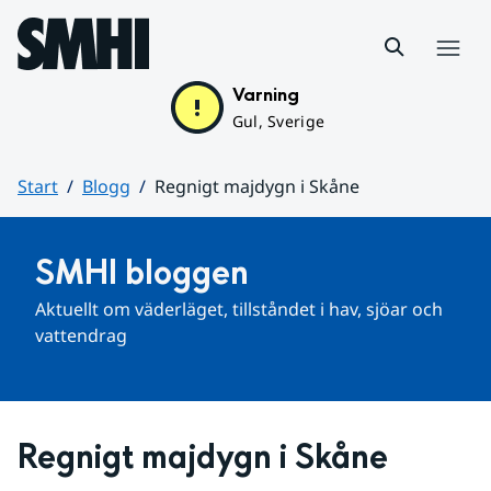
Hoppa till sidans innehåll
Meny
Varning
Gul, Sverige
Start
Blogg
Regnigt majdygn i Skåne
Huvudinnehåll
SMHI bloggen
Aktuellt om väderläget, tillståndet i hav, sjöar och 
vattendrag
Regnigt majdygn i Skåne