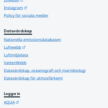
Linkedin
Länk till annan webbplats.
Instagram
Policy för sociala medier
Datavärdskap
Nationella emissionsdatabasen
Länk till annan webbplats.
Luftwebb
Luftmiljödata
VattenWebb
Datavärdskap, oceanografi och marinbiologi
Datavärdskap för atmosfärkemi
Logga in
Länk till annan webbplats.
AQUA