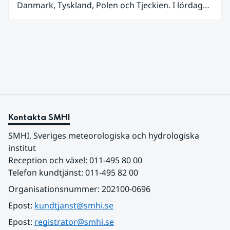
Danmark, Tyskland, Polen och Tjeckien. I lördags
den 27 juni kom en nordlig utlöpare av den allra
varmaste luften tillfälligt in över våra allra
sydligaste landskap.
Kontakta SMHI
SMHI, Sveriges meteorologiska och hydrologiska 
institut
Reception och växel: 011-495 80 00
Telefon kundtjänst: 011-495 82 00
Organisationsnummer: 202100-0696
Epost: 
kundtjanst@smhi.se
Epost: 
registrator@smhi.se