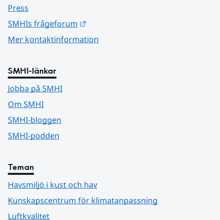
Press
Länk till annan webbplats.
SMHIs frågeforum
Mer kontaktinformation
SMHI-länkar
Jobba på SMHI
Om SMHI
SMHI-bloggen
SMHI-podden
Teman
Havsmiljö i kust och hav
Kunskapscentrum för klimatanpassning
Luftkvalitet