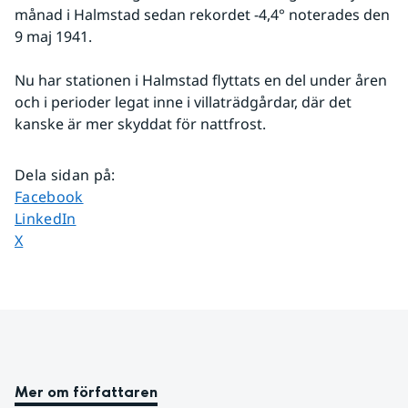
månad i Halmstad sedan rekordet -4,4° noterades den 
9 maj 1941.
Nu har stationen i Halmstad flyttats en del under åren 
och i perioder legat inne i villaträdgårdar, där det 
kanske är mer skyddat för nattfrost.
Dela sidan på
:
Dela sidan på
Facebook
Dela sidan på
LinkedIn
Dela sidan på
X
Mer om författaren