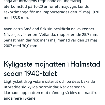
säga att lördagens regn hade en ungefärlig 
återkomsttid på 10-20 år för ett majdygn. Lunds 
rekordmängd för maj rapporterades den 25 maj 1920 
med 53,8 mm.
Även östra Småland fick sin beskärda del av regnet. 
Nävelsjö, väster om Vetlanda, rapporterade 25,7 mm. 
Senast man där fick mer i maj månad var den 21 maj 
2007 med 30,0 mm.
Kyligaste majnatten i Halmstad 
sedan 1940-talet
Lågtrycket drog vidare österut och på dess baksida 
utbredde sig kyliga nordvindar. När det sedan 
klarnade upp natten mot måndag så blev det nattfrost 
ända nere i Skåne.