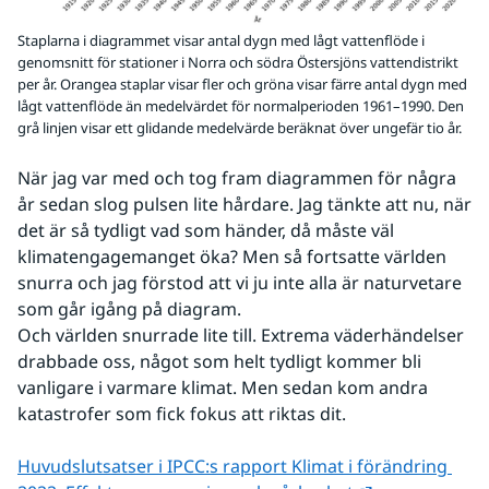
Staplarna i diagrammet visar antal dygn med lågt vattenflöde i
genomsnitt för stationer i Norra och södra Östersjöns vattendistrikt
per år. Orangea staplar visar fler och gröna visar färre antal dygn med
lågt vattenflöde än medelvärdet för normalperioden 1961–1990. Den
grå linjen visar ett glidande medelvärde beräknat över ungefär tio år.
När jag var med och tog fram diagrammen för några 
år sedan slog pulsen lite hårdare. Jag tänkte att nu, när 
det är så tydligt vad som händer, då måste väl 
klimatengagemanget öka? Men så fortsatte världen 
snurra och jag förstod att vi ju inte alla är naturvetare 
som går igång på diagram.
Och världen snurrade lite till. Extrema väderhändelser 
drabbade oss, något som helt tydligt kommer bli 
vanligare i varmare klimat. Men sedan kom andra 
katastrofer som fick fokus att riktas dit.
Huvudslutsatser i IPCC:s rapport Klimat i förändring 