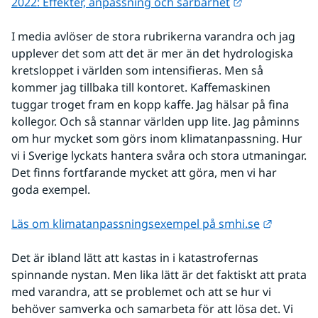
Länk till anna
2022: Effekter, anpassning och sårbarhet
I media avlöser de stora rubrikerna varandra och jag 
upplever det som att det är mer än det hydrologiska 
kretsloppet i världen som intensifieras. Men så 
kommer jag tillbaka till kontoret. Kaffemaskinen 
tuggar troget fram en kopp kaffe. Jag hälsar på fina 
kollegor. Och så stannar världen upp lite. Jag påminns 
om hur mycket som görs inom klimatanpassning. Hur 
vi i Sverige lyckats hantera svåra och stora utmaningar. 
Det finns fortfarande mycket att göra, men vi har 
goda exempel.
Länk til
Läs om klimatanpassningsexempel på smhi.se
Det är ibland lätt att kastas in i katastrofernas 
spinnande nystan. Men lika lätt är det faktiskt att prata 
med varandra, att se problemet och att se hur vi 
behöver samverka och samarbeta för att lösa det. Vi 