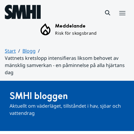
Hoppa till sidans innehåll
Meny
Meddelande
Risk för skogsbrand
Start
Blogg
Vattnets kretslopp intensifieras liksom behovet av
mänsklig samverkan - en påminnelse på alla hjärtans
dag
Huvudinnehåll
SMHI bloggen
Aktuellt om väderläget, tillståndet i hav, sjöar och 
vattendrag