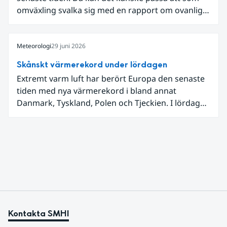
omväxling svalka sig med en rapport om ovanligt
låga dagstemperaturer i Ångermanland och
Jämtland och stormbyar på Gotland.
Meteorologi
29 juni 2026
Skånskt värmerekord under lördagen
Extremt varm luft har berört Europa den senaste
tiden med nya värmerekord i bland annat
Danmark, Tyskland, Polen och Tjeckien. I lördags
den 27 juni kom en nordlig utlöpare av den allra
varmaste luften tillfälligt in över våra allra
sydligaste landskap.
Kontakta SMHI