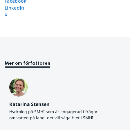
Dela sidan på
Facebook
Dela sidan på
LinkedIn
Dela sidan på
X
Mer om författaren
Katarina Stensen
Hydrolog på SMHI som är engagerad i frågor 
om vatten på land, det vill säga H:et i SMHI.