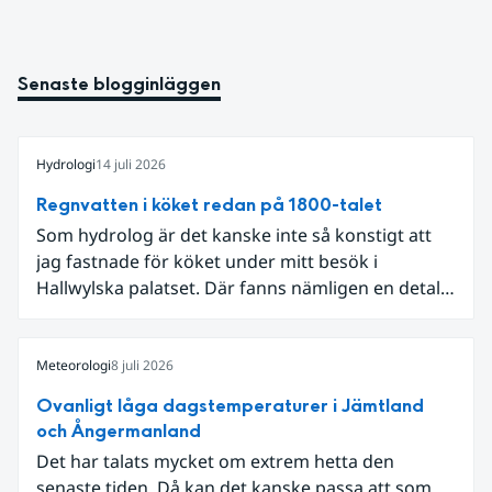
Senaste blogginläggen
Hydrologi
14 juli 2026
Regnvatten i köket redan på 1800-talet
Som hydrolog är det kanske inte så konstigt att
jag fastnade för köket under mitt besök i
Hallwylska palatset. Där fanns nämligen en detalj
som knöt ihop 1800-talets teknik med dagens
diskussion om vattenhushållning.
Meteorologi
8 juli 2026
Ovanligt låga dagstemperaturer i Jämtland
och Ångermanland
Det har talats mycket om extrem hetta den
senaste tiden. Då kan det kanske passa att som