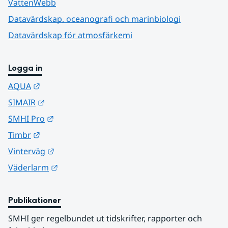
VattenWebb
Datavärdskap, oceanografi och marinbiologi
Datavärdskap för atmosfärkemi
Logga in
Länk till annan webbplats.
AQUA
Länk till annan webbplats.
SIMAIR
Länk till annan webbplats.
SMHI Pro
Länk till annan webbplats.
Timbr
Länk till annan webbplats.
Vinterväg
Länk till annan webbplats.
Väderlarm
Publikationer
SMHI ger regelbundet ut tidskrifter, rapporter och 