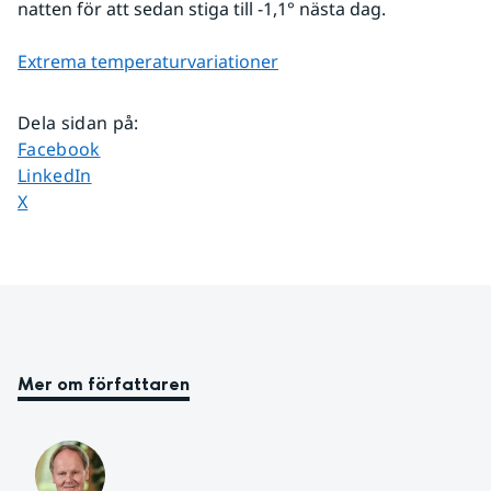
natten för att sedan stiga till -1,1° nästa dag.
Extrema temperaturvariationer
Dela sidan på
:
Dela sidan på
Facebook
Dela sidan på
LinkedIn
Dela sidan på
X
Mer om författaren