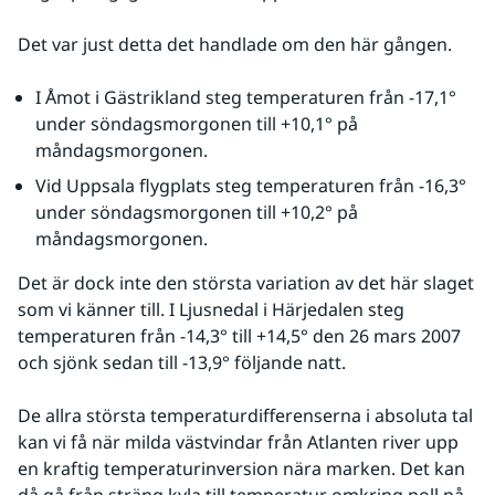
Det var just detta det handlade om den här gången.
I Åmot i Gästrikland steg temperaturen från -17,1° 
under söndagsmorgonen till +10,1° på 
måndagsmorgonen.
Vid Uppsala flygplats steg temperaturen från -16,3° 
under söndagsmorgonen till +10,2° på 
måndagsmorgonen.
Det är dock inte den största variation av det här slaget 
som vi känner till. I Ljusnedal i Härjedalen steg 
temperaturen från -14,3° till +14,5° den 26 mars 2007 
och sjönk sedan till -13,9° följande natt.
De allra största temperaturdifferenserna i absoluta tal 
kan vi få när milda västvindar från Atlanten river upp 
en kraftig temperaturinversion nära marken. Det kan 
då gå från sträng kyla till temperatur omkring noll på 