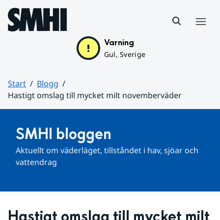
Hoppa till sidans innehåll
Meny
Varning
Gul, Sverige
Start
Blogg
Hastigt omslag till mycket milt novemberväder
Huvudinnehåll
SMHI bloggen
Aktuellt om väderläget, tillståndet i hav, sjöar och 
vattendrag
Hastigt omslag till mycket milt 