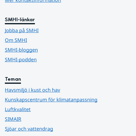
SMHI-länkar
Jobba på SMHI
Om SMHI
SMHI-bloggen
SMHI-podden
Teman
Havsmiljö i kust och hav
Kunskapscentrum för klimatanpassning
Luftkvalitet
SIMAIR
Sjöar och vattendrag