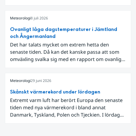
som knöt ihop 1800-talets teknik med dagens
diskussion om vattenhushållning.
Meteorologi
8 juli 2026
Ovanligt låga dagstemperaturer i Jämtland
och Ångermanland
Det har talats mycket om extrem hetta den
senaste tiden. Då kan det kanske passa att som
omväxling svalka sig med en rapport om ovanligt
låga dagstemperaturer i Ångermanland och
Jämtland och stormbyar på Gotland.
Meteorologi
29 juni 2026
Skånskt värmerekord under lördagen
Extremt varm luft har berört Europa den senaste
tiden med nya värmerekord i bland annat
Danmark, Tyskland, Polen och Tjeckien. I lördags
den 27 juni kom en nordlig utlöpare av den allra
varmaste luften tillfälligt in över våra allra