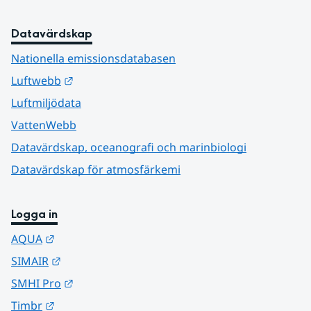
Datavärdskap
Nationella emissionsdatabasen
Länk till annan webbplats.
Luftwebb
Luftmiljödata
VattenWebb
Datavärdskap, oceanografi och marinbiologi
Datavärdskap för atmosfärkemi
Logga in
Länk till annan webbplats.
AQUA
Länk till annan webbplats.
SIMAIR
Länk till annan webbplats.
SMHI Pro
Länk till annan webbplats.
Timbr