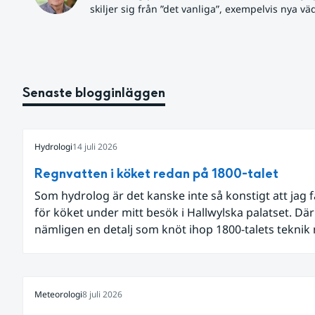
skiljer sig från ”det vanliga”, exempelvis nya vä
Senaste blogginläggen
Hydrologi
14 juli 2026
Regnvatten i köket redan på 1800-talet
Som hydrolog är det kanske inte så konstigt att jag 
för köket under mitt besök i Hallwylska palatset. Dä
nämligen en detalj som knöt ihop 1800-talets teknik
dagens diskussion om vattenhushållning.
Meteorologi
8 juli 2026