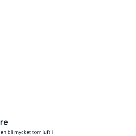
are
n bli mycket torr luft i 