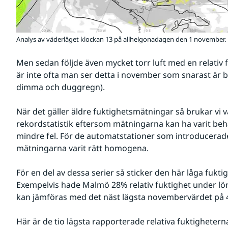
Analys av väderläget klockan 13 på allhelgonadagen den 1 november.
Men sedan följde även mycket torr luft med en relativ fu
är inte ofta man ser detta i november som snarast är be
dimma och duggregn).
När det gäller äldre fuktighetsmätningar så brukar vi v
rekordstatistik eftersom mätningarna kan ha varit behä
mindre fel. För de automatstationer som introducerade
mätningarna varit rätt homogena.
För en del av dessa serier så sticker den här låga fuktig
Exempelvis hade Malmö 28% relativ fuktighet under lö
kan jämföras med det näst lägsta novembervärdet på 
Här är de tio lägsta rapporterade relativa fuktigheter