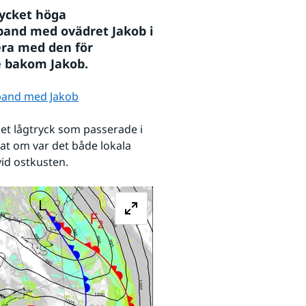
ycket höga 
and med ovädret Jakob i 
ra med den för 
e bakom Jakob.
band med Jakob
t lågtryck som passerade i 
 om var det både lokala 
id ostkusten.
Förstora bilden