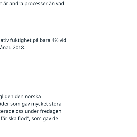
 är andra processer än vad 
tiv fuktighet på bara 4% vid 
månad 2018.
gligen den norska 
äder som gav mycket stora 
serade oss under fredagen 
färiska flod", som gav de 