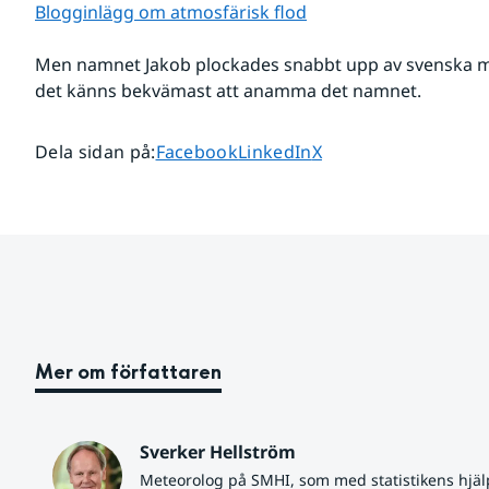
Blogginlägg om atmosfärisk flod
Men namnet Jakob plockades snabbt upp av svenska ma
det känns bekvämast att anamma det namnet.
Dela sidan på
Dela sidan på
Dela sidan på
Dela sidan på
:
Facebook
LinkedIn
X
Mer om författaren
Sverker Hellström
Meteorolog på SMHI, som med statistikens hjäl