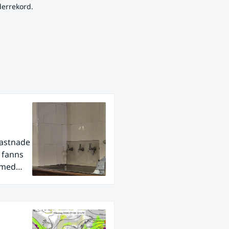
derrekord.
fastnade
r fanns
 med