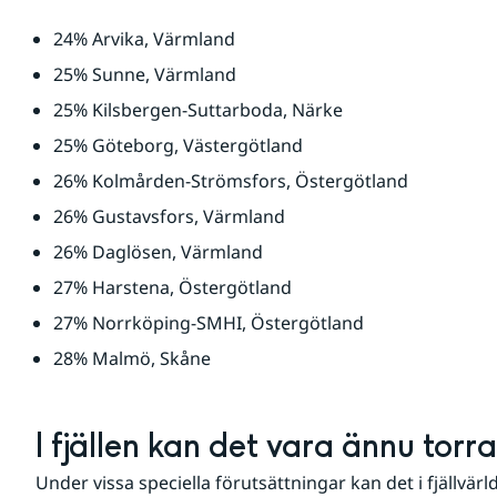
24% Arvika, Värmland
25% Sunne, Värmland
25% Kilsbergen-Suttarboda, Närke
25% Göteborg, Västergötland
26% Kolmården-Strömsfors, Östergötland
26% Gustavsfors, Värmland
26% Daglösen, Värmland
27% Harstena, Östergötland
27% Norrköping-SMHI, Östergötland
28% Malmö, Skåne
I fjällen kan det vara ännu torr
Under vissa speciella förutsättningar kan det i fjällvärlde