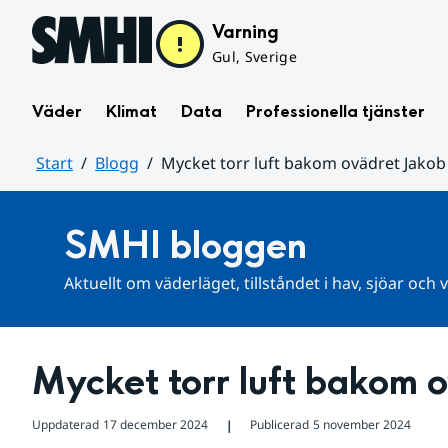
Hoppa till sidans innehåll
Varning
Gul, Sverige
Väder
Klimat
Data
Professionella tjänster
Start
Blogg
Mycket torr luft bakom ovädret Jakob
Huvudinnehåll
SMHI bloggen
Aktuellt om väderläget, tillståndet i hav, sjöar och
Mycket torr luft bakom 
Uppdaterad
17 december 2024
Publicerad
5 november 2024
❘