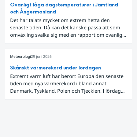
Ovanligt låga dagstemperaturer i Jämtland
och Ångermanland
Det har talats mycket om extrem hetta den
senaste tiden. Då kan det kanske passa att som
omväxling svalka sig med en rapport om ovanligt
låga dagstemperaturer i Ångermanland och
Jämtland och stormbyar på Gotland.
Meteorologi
29 juni 2026
Skånskt värmerekord under lördagen
Extremt varm luft har berört Europa den senaste
tiden med nya värmerekord i bland annat
Danmark, Tyskland, Polen och Tjeckien. I lördags
den 27 juni kom en nordlig utlöpare av den allra
varmaste luften tillfälligt in över våra allra
sydligaste landskap.