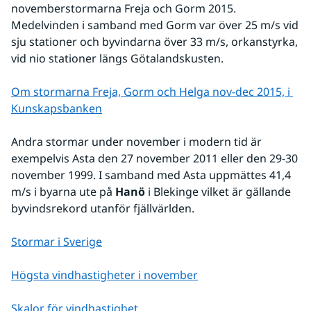
novemberstormarna Freja och Gorm 2015. 
Medelvinden i samband med Gorm var över 25 m/s vid 
sju stationer och byvindarna över 33 m/s, orkanstyrka, 
vid nio stationer längs Götalandskusten.
Om stormarna Freja, Gorm och Helga nov-dec 2015, i 
Kunskapsbanken
Andra stormar under november i modern tid är 
exempelvis Asta den 27 november 2011 eller den 29-30 
november 1999. I samband med Asta uppmättes 41,4 
m/s i byarna ute på
 Hanö
 i Blekinge vilket är gällande 
byvindsrekord utanför fjällvärlden. 
Stormar i Sverige
Högsta vindhastigheter i november
Skalor för vindhastighet