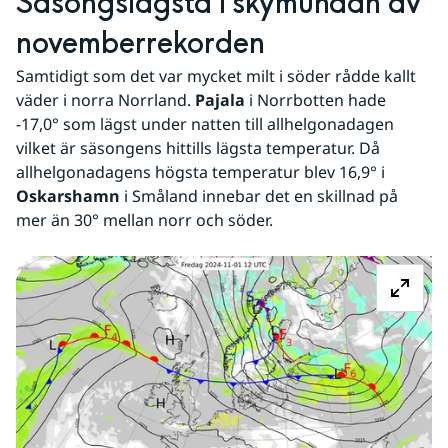
Säsongslägsta i skymundan av 
novemberrekorden
Samtidigt som det var mycket milt i söder rådde kallt 
väder i norra Norrland. 
Pajala
 i Norrbotten hade 
-17,0° som lägst under natten till allhelgonadagen 
vilket är säsongens hittills lägsta temperatur. Då 
allhelgonadagens högsta temperatur blev 16,9° i 
Oskarshamn
 i Småland innebar det en skillnad på 
mer än 30° mellan norr och söder.
Fö