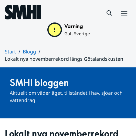
Hoppa till sidans innehåll
Meny
Varning
Gul, Sverige
Start
Blogg
Lokalt nya novemberrekord längs Götalandskusten
Huvudinnehåll
SMHI bloggen
Aktuellt om väderläget, tillståndet i hav, sjöar och 
vattendrag
Lokalt nya novemberrekord 