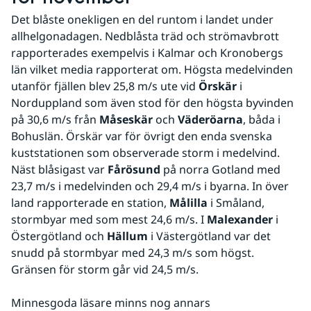
Det blåste onekligen en del runtom i landet under 
allhelgonadagen. Nedblåsta träd och strömavbrott 
rapporterades exempelvis i Kalmar och Kronobergs 
län vilket media rapporterat om. Högsta medelvinden 
utanför fjällen blev 25,8 m/s ute vid 
Örskär
 i 
Norduppland som även stod för den högsta byvinden 
på 30,6 m/s från 
Måseskär
 och 
Väderöarna
, båda i 
Bohuslän. Örskär var för övrigt den enda svenska 
kuststationen som observerade storm i medelvind. 
Näst blåsigast var 
Fårösund
 på norra Gotland med 
23,7 m/s i medelvinden och 29,4 m/s i byarna. In över 
land rapporterade en station, 
Målilla
 i Småland, 
stormbyar med som mest 24,6 m/s. I 
Malexander
 i 
Östergötland och 
Hällum
 i Västergötland var det 
snudd på stormbyar med 24,3 m/s som högst. 
Gränsen för storm går vid 24,5 m/s.
Minnesgoda läsare minns nog annars 