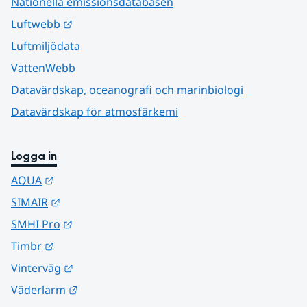
Nationella emissionsdatabasen
Länk till annan webbplats.
Luftwebb
Luftmiljödata
VattenWebb
Datavärdskap, oceanografi och marinbiologi
Datavärdskap för atmosfärkemi
Logga in
Länk till annan webbplats.
AQUA
Länk till annan webbplats.
SIMAIR
Länk till annan webbplats.
SMHI Pro
Länk till annan webbplats.
Timbr
Länk till annan webbplats.
Vinterväg
Länk till annan webbplats.
Väderlarm