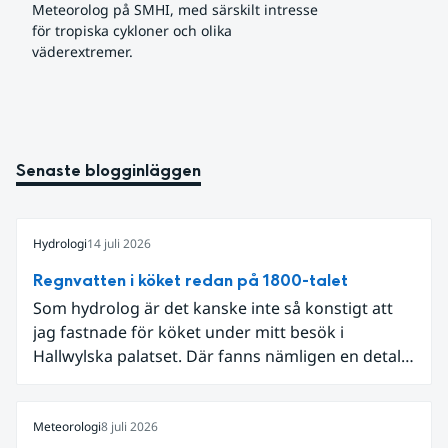
Meteorolog på SMHI, med särskilt intresse 
för tropiska cykloner och olika 
väderextremer.
Senaste blogginläggen
Hydrologi
14 juli 2026
Regnvatten i köket redan på 1800-talet
Som hydrolog är det kanske inte så konstigt att
jag fastnade för köket under mitt besök i
Hallwylska palatset. Där fanns nämligen en detalj
som knöt ihop 1800-talets teknik med dagens
diskussion om vattenhushållning.
Meteorologi
8 juli 2026