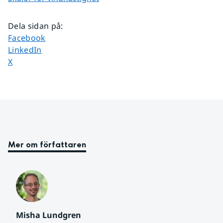
Dela sidan på
:
Dela sidan på
Facebook
Dela sidan på
LinkedIn
Dela sidan på
X
Mer om författaren
Misha Lundgren