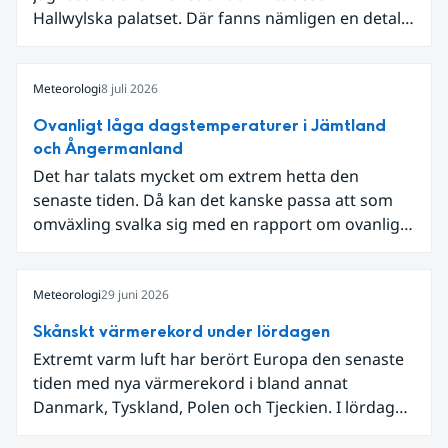
Hallwylska palatset. Där fanns nämligen en detalj
som knöt ihop 1800-talets teknik med dagens
diskussion om vattenhushållning.
Meteorologi
8 juli 2026
Ovanligt låga dagstemperaturer i Jämtland
och Ångermanland
Det har talats mycket om extrem hetta den
senaste tiden. Då kan det kanske passa att som
omväxling svalka sig med en rapport om ovanligt
låga dagstemperaturer i Ångermanland och
Jämtland och stormbyar på Gotland.
Meteorologi
29 juni 2026
Skånskt värmerekord under lördagen
Extremt varm luft har berört Europa den senaste
tiden med nya värmerekord i bland annat
Danmark, Tyskland, Polen och Tjeckien. I lördags
den 27 juni kom en nordlig utlöpare av den allra