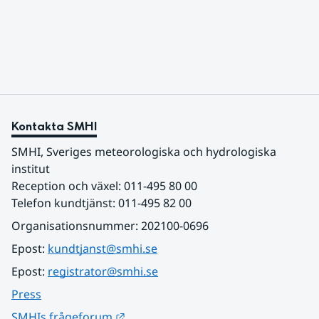
varmaste luften tillfälligt in över våra allra
sydligaste landskap.
Kontakta SMHI
SMHI, Sveriges meteorologiska och hydrologiska 
institut
Reception och växel: 011-495 80 00
Telefon kundtjänst: 011-495 82 00
Organisationsnummer: 202100-0696
Epost: 
kundtjanst@smhi.se
Epost: 
registrator@smhi.se
Press
Länk till annan webbplats.
SMHIs frågeforum