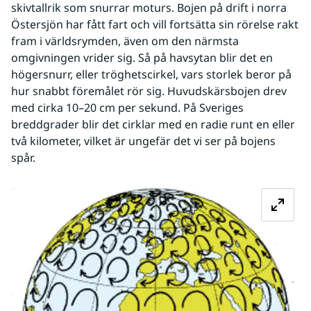
skivtallrik som snurrar moturs. Bojen på drift i norra 
Östersjön har fått fart och vill fortsätta sin rörelse rakt 
fram i världsrymden, även om den närmsta 
omgivningen vrider sig. Så på havsytan blir det en 
högersnurr, eller tröghetscirkel, vars storlek beror på 
hur snabbt föremålet rör sig. Huvudskärsbojen drev 
med cirka 10–20 cm per sekund. På Sveriges 
breddgrader blir det cirklar med en radie runt en eller 
två kilometer, vilket är ungefär det vi ser på bojens 
spår.
Fö