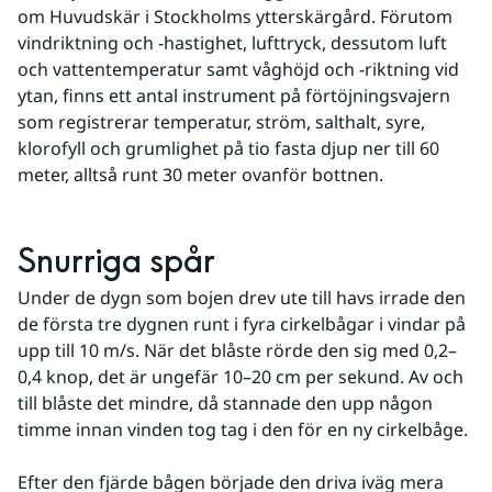
om Huvudskär i Stockholms ytterskärgård. Förutom 
vindriktning och -hastighet, lufttryck, dessutom luft 
och vattentemperatur samt våghöjd och -riktning vid 
ytan, finns ett antal instrument på förtöjningsvajern 
som registrerar temperatur, ström, salthalt, syre, 
klorofyll och grumlighet på tio fasta djup ner till 60 
meter, alltså runt 30 meter ovanför bottnen.
Snurriga spår
Under de dygn som bojen drev ute till havs irrade den 
de första tre dygnen runt i fyra cirkelbågar i vindar på 
upp till 10 m/s. När det blåste rörde den sig med 0,2–
0,4 knop, det är ungefär 10–20 cm per sekund. Av och 
till blåste det mindre, då stannade den upp någon 
timme innan vinden tog tag i den för en ny cirkelbåge.
Efter den fjärde bågen började den driva iväg mera 