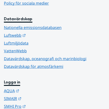
Policy för sociala medier
Datavärdskap
Nationella emissionsdatabasen
Länk till annan webbplats.
Luftwebb
Luftmiljödata
VattenWebb
Datavärdskap, oceanografi och marinbiologi
Datavärdskap för atmosfärkemi
Logga in
Länk till annan webbplats.
AQUA
Länk till annan webbplats.
SIMAIR
Länk till annan webbplats.
SMHI Pro