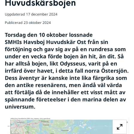
Huvudskärsbojen
Uppdaterad
17 december 2024
Publicerad
23 oktober 2024
Torsdag den 10 oktober lossnade 
SMHIs Havsboj Huvudskär Ost från sin 
förtöjning och gav sig av på en rundresa som 
under en vecka förde bojen än hit, än dit. Så 
har alltså bojen, likt Odysseus, varit på en 
irrfärd över havet, i detta fall norra Östersjön. 
Dess äventyr är kanske inte lika färgrika som 
den antike resenärens, men ändå väl värda 
att förtälja då de innehåller ett visst mått av 
spännande företeelser i den marina delen av 
universum.
Fö