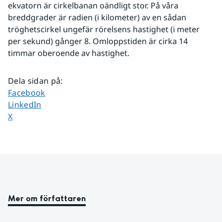
ekvatorn är cirkelbanan oändligt stor. På våra 
breddgrader är radien (i kilometer) av en sådan 
tröghetscirkel ungefär rörelsens hastighet (i meter 
per sekund) gånger 8. Omloppstiden är cirka 14 
timmar oberoende av hastighet.
Dela sidan på
:
Dela sidan på
Facebook
Dela sidan på
LinkedIn
Dela sidan på
X
Mer om författaren