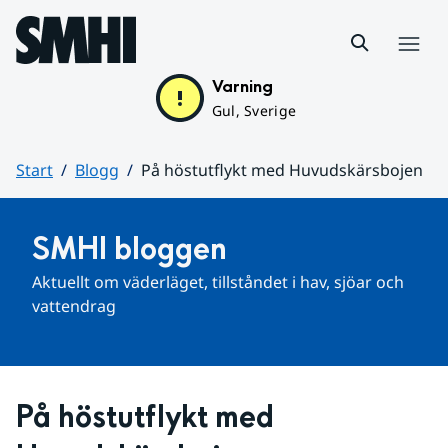
Hoppa till sidans innehåll
Meny
Varning
Gul, Sverige
Start
Blogg
På höstutflykt med Huvudskärsbojen
Huvudinnehåll
SMHI bloggen
Aktuellt om väderläget, tillståndet i hav, sjöar och 
vattendrag
På höstutflykt med 