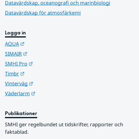
Datavärdskap, oceanografi och marinbiologi
Datavärdskap för atmosfärkemi
Logga in
Länk till annan webbplats.
AQUA
Länk till annan webbplats.
SIMAIR
Länk till annan webbplats.
SMHI Pro
Länk till annan webbplats.
Timbr
Länk till annan webbplats.
Vinterväg
Länk till annan webbplats.
Väderlarm
Publikationer
SMHI ger regelbundet ut tidskrifter, rapporter och 
faktablad.