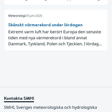
låga dagstemperaturer i Ångermanland och
Jämtland och stormbyar på Gotland.
Meteorologi
29 juni 2026
Skånskt värmerekord under lördagen
Extremt varm luft har berört Europa den senaste
tiden med nya värmerekord i bland annat
Danmark, Tyskland, Polen och Tjeckien. I lördags
den 27 juni kom en nordlig utlöpare av den allra
varmaste luften tillfälligt in över våra allra
sydligaste landskap.
Kontakta SMHI
SMHI, Sveriges meteorologiska och hydrologiska 