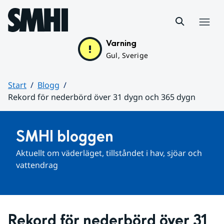
Hoppa till sidans innehåll
Meny
Varning
Gul, Sverige
Start
Blogg
Rekord för nederbörd över 31 dygn och 365 dygn
Huvudinnehåll
SMHI bloggen
Aktuellt om väderläget, tillståndet i hav, sjöar och 
vattendrag
Rekord för nederbörd över 31 