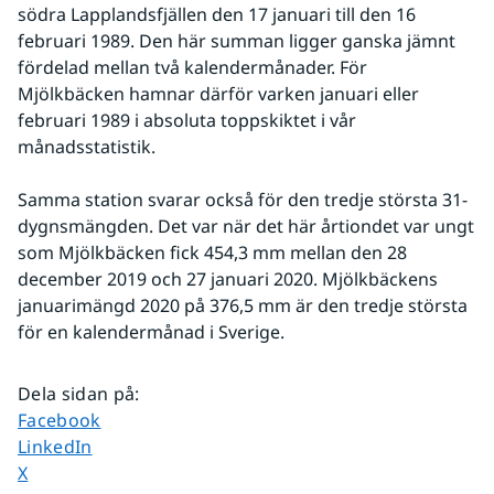
södra Lapplandsfjällen den 17 januari till den 16 
februari 1989. Den här summan ligger ganska jämnt 
fördelad mellan två kalendermånader. För 
Mjölkbäcken hamnar därför varken januari eller 
februari 1989 i absoluta toppskiktet i vår 
månadsstatistik.
Samma station svarar också för den tredje största 31-
dygnsmängden. Det var när det här årtiondet var ungt 
som Mjölkbäcken fick 454,3 mm mellan den 28 
december 2019 och 27 januari 2020. Mjölkbäckens 
januarimängd 2020 på 376,5 mm är den tredje största 
för en kalendermånad i Sverige.
Dela sidan på
:
Dela sidan på
Facebook
Dela sidan på
LinkedIn
Dela sidan på
X