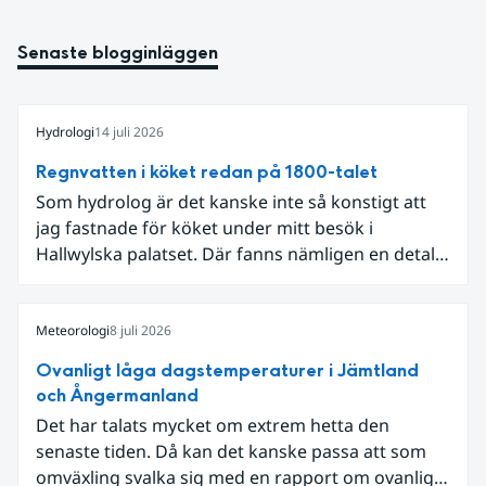
Senaste blogginläggen
Hydrologi
14 juli 2026
Regnvatten i köket redan på 1800-talet
Som hydrolog är det kanske inte så konstigt att
jag fastnade för köket under mitt besök i
Hallwylska palatset. Där fanns nämligen en detalj
som knöt ihop 1800-talets teknik med dagens
diskussion om vattenhushållning.
Meteorologi
8 juli 2026
Ovanligt låga dagstemperaturer i Jämtland
och Ångermanland
Det har talats mycket om extrem hetta den
senaste tiden. Då kan det kanske passa att som
omväxling svalka sig med en rapport om ovanligt