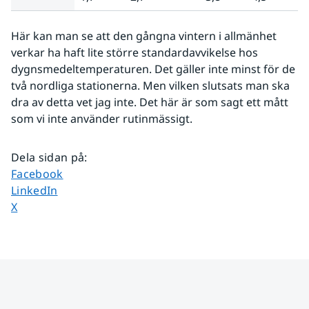
Här kan man se att den gångna vintern i allmänhet 
verkar ha haft lite större standardavvikelse hos 
dygnsmedeltemperaturen. Det gäller inte minst för de 
två nordliga stationerna. Men vilken slutsats man ska 
dra av detta vet jag inte. Det här är som sagt ett mått 
som vi inte använder rutinmässigt.
Dela sidan på
:
Dela sidan på
Facebook
Dela sidan på
LinkedIn
Dela sidan på
X