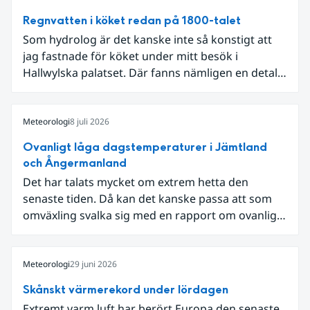
Regnvatten i köket redan på 1800-talet
Som hydrolog är det kanske inte så konstigt att
jag fastnade för köket under mitt besök i
Hallwylska palatset. Där fanns nämligen en detalj
som knöt ihop 1800-talets teknik med dagens
diskussion om vattenhushållning.
Meteorologi
8 juli 2026
Ovanligt låga dagstemperaturer i Jämtland
och Ångermanland
Det har talats mycket om extrem hetta den
senaste tiden. Då kan det kanske passa att som
omväxling svalka sig med en rapport om ovanligt
låga dagstemperaturer i Ångermanland och
Jämtland och stormbyar på Gotland.
Meteorologi
29 juni 2026
Skånskt värmerekord under lördagen
Extremt varm luft har berört Europa den senaste