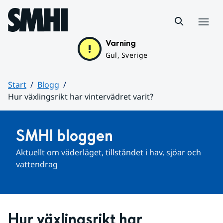
Hoppa till sidans innehåll
Meny
Varning
Gul, Sverige
Start
Blogg
Hur växlingsrikt har vintervädret varit?
Huvudinnehåll
SMHI bloggen
Aktuellt om väderläget, tillståndet i hav, sjöar och 
vattendrag
Hur växlingsrikt har 