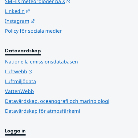
Länk till annan webbplats.
SMHIs meteorologer på X
Länk till annan webbplats.
Linkedin
Länk till annan webbplats.
Instagram
Policy för sociala medier
Datavärdskap
Nationella emissionsdatabasen
Länk till annan webbplats.
Luftwebb
Luftmiljödata
VattenWebb
Datavärdskap, oceanografi och marinbiologi
Datavärdskap för atmosfärkemi
Logga in