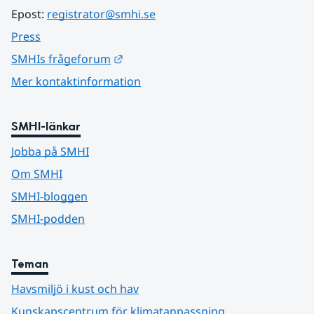
Epost: 
registrator@smhi.se
Press
Länk till annan webbplats.
SMHIs frågeforum
Mer kontaktinformation
SMHI-länkar
Jobba på SMHI
Om SMHI
SMHI-bloggen
SMHI-podden
Teman
Havsmiljö i kust och hav
Kunskapscentrum för klimatanpassning