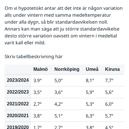
Om vi hypotetiskt antar att det inte är någon variation 
alls under vintern med samma medeltemperatur 
under alla dygn, så blir standardavvikelsen noll. 
Annars kan man säga att ju större standardavvikelse 
desto större variation oavsett om vintern i medeltal 
varit kall eller mild.
Skriv tabellbeskrivning här
Malmö
Norrköping
Umeå
Kiruna
3.9°
5,0°
8,1°
7,7°
2023/2024
3,5°
3,6°
5,9°
5,6°
2022/2023
2,7°
4,2°
5,3°
6,0°
2021/2022
3,8°
5,1°
6,3°
5,7°
2020/2021
1,7°
2,7°
3,8°
4,5°
2019/2020