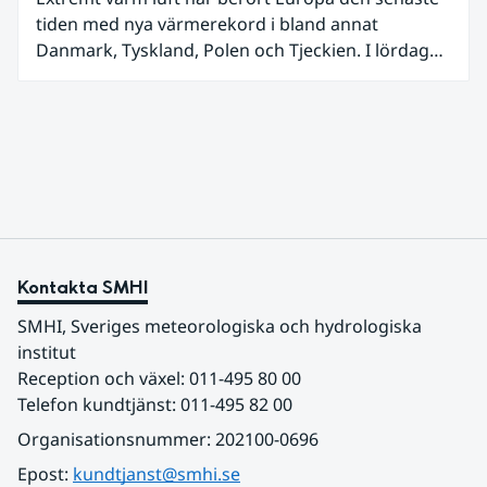
tiden med nya värmerekord i bland annat
Danmark, Tyskland, Polen och Tjeckien. I lördags
den 27 juni kom en nordlig utlöpare av den allra
varmaste luften tillfälligt in över våra allra
sydligaste landskap.
Kontakta SMHI
SMHI, Sveriges meteorologiska och hydrologiska 
institut
Reception och växel: 011-495 80 00
Telefon kundtjänst: 011-495 82 00
Organisationsnummer: 202100-0696
Epost: 
kundtjanst@smhi.se