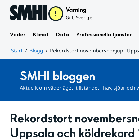
Hoppa till sidans innehåll
Varning
Gul, Sverige
Väder
Klimat
Data
Professionella tjänster
Start
Blogg
Rekordstort novembersnödjup i Uppsa
Huvudinnehåll
SMHI bloggen
Aktuellt om väderläget, tillståndet i hav, sjöar och
Rekordstort novembersnö
Uppsala och köldrekord 