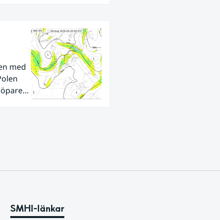
den med
Polen
tlöpare
ra
SMHI-länkar