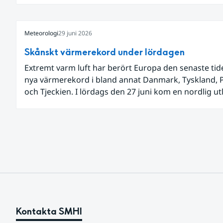
och Jämtland och stormbyar på Gotland.
Meteorologi
29 juni 2026
Skånskt värmerekord under lördagen
Extremt varm luft har berört Europa den senaste ti
nya värmerekord i bland annat Danmark, Tyskland, 
och Tjeckien. I lördags den 27 juni kom en nordlig u
av den allra varmaste luften tillfälligt in över våra all
sydligaste landskap.
Kontakta SMHI