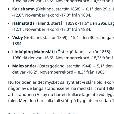
1988 då det var -13,5°. Novemberrekord -14,5° från 1
Karlshamn
 (Blekinge, startår 1858): -10,1° den 29:e.
-12,0°. Novemberrekord -17,0° från 1884.
Halmstad
 (Halland, startår 1859): -11,6° den 29:e. L
-12,1°. Novemberrekord -18,0° från 1884.
Visby
 (Gotland, startår 1859): -15,4° den 30:e. Tidig
1884.
Linköping-Malmslätt
 (Östergötland, startår 1858): 
1980 då det var -16,6°. Novemberrekord -18,3° från 1
Malexander
 (Östergötland, startår 1944): -15,1° den
det var -16,2°. Novemberrekord -18,3° från 1965.
Nu för tiden är det mycket sällsynt att vi slår köldreko
någon av de långa stationsserierna med start runt 1860.
att  stationen i Visby nu har ett kallare läge ute vid flyg
talet. Men den har i alla fall stått på flygplatsen sedan 