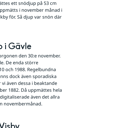
ttes ett snödjup på 53 cm 
 uppmätts i november månad i 
by för. Så djup var snön där 
 i Gävle
orgonen den 30:e november. 
e. De enda större 
10 och 1988. Regelbundna 
inns dock även sporadiska 
 vi även dessa i beaktande 
mber 1882. Då uppmättes hela 
igitaliserade även det allra 
r en novembermånad.
 Visby