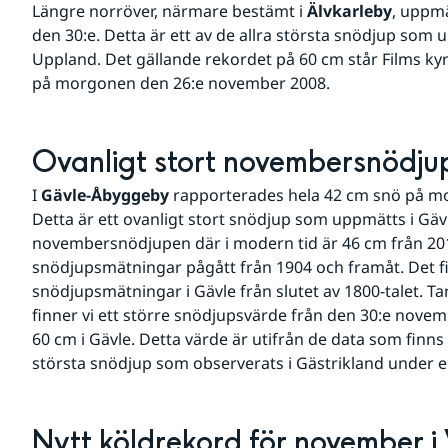
Längre norröver, närmare bestämt i 
Älvkarleby
, uppmä
den 30:e. Detta är ett av de allra största snödjup som
Uppland. Det gällande rekordet på 60 cm står Films kyrk
på morgonen den 26:e november 2008.
Ovanligt stort novembersnödjup
I 
Gävle-Åbyggeby
 rapporterades hela 42 cm snö på m
Detta är ett ovanligt stort snödjup som uppmätts i Gävl
novembersnödjupen där i modern tid är 46 cm från 20
snödjupsmätningar pågått från 1904 och framåt. Det f
snödjupsmätningar i Gävle från slutet av 1800-talet. Tar
finner vi ett större snödjupsvärde från den 30:e nove
60 cm i Gävle. Detta värde är utifrån de data som finns d
största snödjup som observerats i Gästrikland unde
Nytt köldrekord för november i