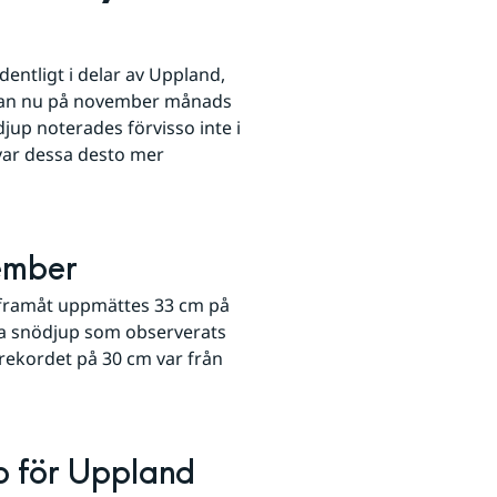
entligt i delar av Uppland, 
man nu på november månads 
djup noterades förvisso inte i 
ar dessa desto mer 
vember
 framåt uppmättes 33 cm på 
a snödjup som observerats 
kordet på 30 cm var från 
p för Uppland 