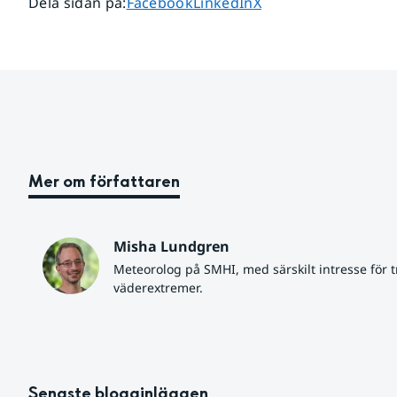
Dela sidan på
Dela sidan på
Dela sidan på
Dela sidan på
:
Facebook
LinkedIn
X
Mer om författaren
Misha Lundgren
Meteorolog på SMHI, med särskilt intresse för tr
väderextremer.
Senaste blogginläggen