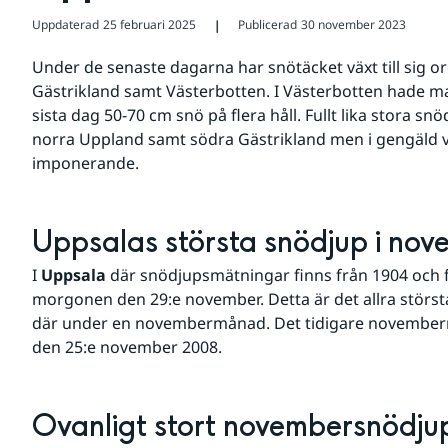
Uppdaterad
25 februari 2025
Publicerad
30 november 2023
❘
Under de senaste dagarna har snötäcket växt till sig ord
Gästrikland samt Västerbotten. I Västerbotten hade 
sista dag 50-70 cm snö på flera håll. Fullt lika stora snö
norra Uppland samt södra Gästrikland men i gengäld v
imponerande.
Uppsalas största snödjup i no
I 
Uppsala
 där snödjupsmätningar finns från 1904 och
morgonen den 29:e november. Detta är det allra störst
där under en novembermånad. Det tidigare novemberre
den 25:e november 2008.
Ovanligt stort novembersnödju