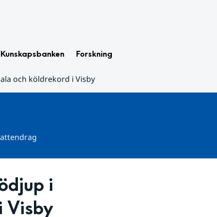
Kunskapsbanken
Forskning
la och köldrekord i Visby
 vattendrag
djup i 
i Visby