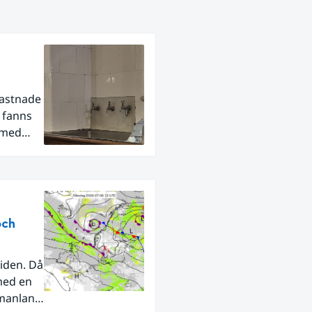
fastnade
r fanns
 med
och
iden. Då
med en
rmanland