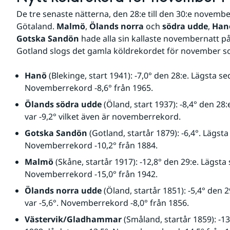
De tre senaste nätterna, den 28:e till den 30:e november, 
Götaland. 
Malmö
, 
Ölands norra
 och 
södra udde
, 
Han
Gotska Sandön
 hade alla sin kallaste novembernatt på 
Gotland slogs det gamla köldrekordet för november so
Hanö
 (Blekinge, start 1941): -7,0° den 28:e. Lägsta se
Novemberrekord -8,6° från 1965.
Ölands södra udde
 (Öland, start 1937): -8,4° den 28
var -9,2° vilket även är novemberrekord.
Gotska Sandön
 (Gotland, startår 1879): -6,4°. Lägsta
Novemberrekord -10,2° från 1884.
Malmö 
(Skåne, startår 1917): -12,8° den 29:e. Lägsta 
Novemberrekord -15,0° från 1942.
Ölands norra udde
 (Öland, startår 1851): -5,4° den 
var -5,6°. Novemberrekord -8,0° från 1856.
Västervik/Gladhammar
 (Småland, startår 1859): -13