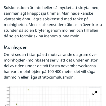
Solskenstiden är inte heller så mycket att skryta med, 
sammanlagt knappt sju timmar. Man hade kanske 
väntat sig ännu lägre solskenstid med tanke på 
molnigheten. Men i solskenstiden räknas in även korta 
stunder då solen bryter igenom molnen och tillfällen 
då solen förmår skina igenom tunna moln.
Molnhöjden
Om vi sedan tittar på ett motsvarande diagram över 
molnhöjden (molnbasen) ser vi att det under en stor 
del av tiden under de två första novemberveckorna 
har varit molnhöjder på 100-400 meter, det vill säga 
dimmoln eller låga stratocumulusmoln.
Fö