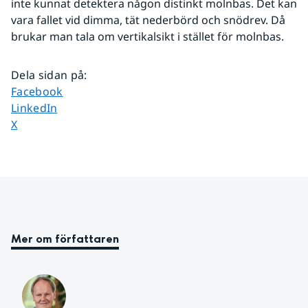
inte kunnat detektera någon distinkt molnbas. Det kan 
vara fallet vid dimma, tät nederbörd och snödrev. Då 
brukar man tala om vertikalsikt i stället för molnbas.
Dela sidan på
:
Dela sidan på
Facebook
Dela sidan på
LinkedIn
Dela sidan på
X
Mer om författaren