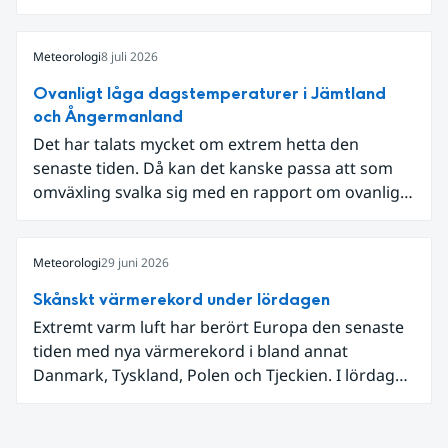
som knöt ihop 1800-talets teknik med dagens
diskussion om vattenhushållning.
Meteorologi
8 juli 2026
Ovanligt låga dagstemperaturer i Jämtland
och Ångermanland
Det har talats mycket om extrem hetta den
senaste tiden. Då kan det kanske passa att som
omväxling svalka sig med en rapport om ovanligt
låga dagstemperaturer i Ångermanland och
Jämtland och stormbyar på Gotland.
Meteorologi
29 juni 2026
Skånskt värmerekord under lördagen
Extremt varm luft har berört Europa den senaste
tiden med nya värmerekord i bland annat
Danmark, Tyskland, Polen och Tjeckien. I lördags
den 27 juni kom en nordlig utlöpare av den allra
varmaste luften tillfälligt in över våra allra
sydligaste landskap.