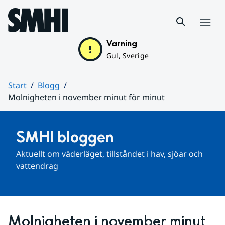
Hoppa till sidans innehåll
Meny
Varning
Gul, Sverige
Start
Blogg
Molnigheten i november minut för minut
Huvudinnehåll
SMHI bloggen
Aktuellt om väderläget, tillståndet i hav, sjöar och 
vattendrag
Molnigheten i november minut 