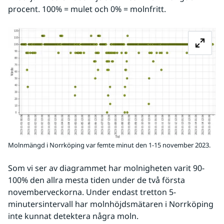
procent. 100% = mulet och 0% = molnfritt.
Fö
Molnmängd i Norrköping var femte minut den 1-15 november 2023.
Som vi ser av diagrammet har molnigheten varit 90-
100% den allra mesta tiden under de två första 
novemberveckorna. Under endast tretton 5-
minutersintervall har molnhöjdsmätaren i Norrköping 
inte kunnat detektera några moln.