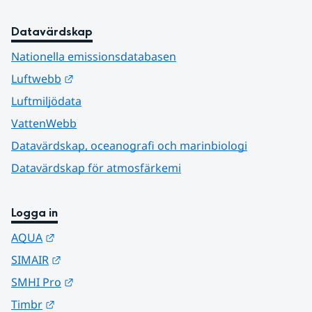
Datavärdskap
Nationella emissionsdatabasen
Länk till annan webbplats.
Luftwebb
Luftmiljödata
VattenWebb
Datavärdskap, oceanografi och marinbiologi
Datavärdskap för atmosfärkemi
Logga in
Länk till annan webbplats.
AQUA
Länk till annan webbplats.
SIMAIR
Länk till annan webbplats.
SMHI Pro
Länk till annan webbplats.
Timbr