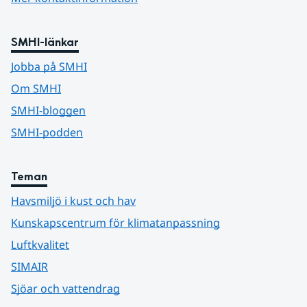
SMHI-länkar
Jobba på SMHI
Om SMHI
SMHI-bloggen
SMHI-podden
Teman
Havsmiljö i kust och hav
Kunskapscentrum för klimatanpassning
Luftkvalitet
SIMAIR
Sjöar och vattendrag