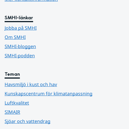
SMHI-länkar
Jobba på SMHI
Om SMHI
SMHI-bloggen
SMHI-podden
Teman
Havsmiljö i kust och hav
Kunskapscentrum för klimatanpassning
Luftkvalitet
SIMAIR
Sjöar och vattendrag