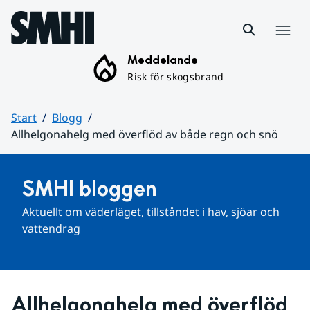
Hoppa till sidans innehåll
Meny
Meddelande
Risk för skogsbrand
Start
Blogg
Allhelgonahelg med överflöd av både regn och snö
Huvudinnehåll
SMHI bloggen
Aktuellt om väderläget, tillståndet i hav, sjöar och 
vattendrag
Allhelgonahelg med överflöd 