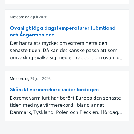
som knöt ihop 1800-talets teknik med dagens
diskussion om vattenhushållning.
Meteorologi
8 juli 2026
Ovanligt låga dagstemperaturer i Jämtland
och Ångermanland
Det har talats mycket om extrem hetta den
senaste tiden. Då kan det kanske passa att som
omväxling svalka sig med en rapport om ovanligt
låga dagstemperaturer i Ångermanland och
Jämtland och stormbyar på Gotland.
Meteorologi
29 juni 2026
Skånskt värmerekord under lördagen
Extremt varm luft har berört Europa den senaste
tiden med nya värmerekord i bland annat
Danmark, Tyskland, Polen och Tjeckien. I lördags
den 27 juni kom en nordlig utlöpare av den allra
varmaste luften tillfälligt in över våra allra
sydligaste landskap.