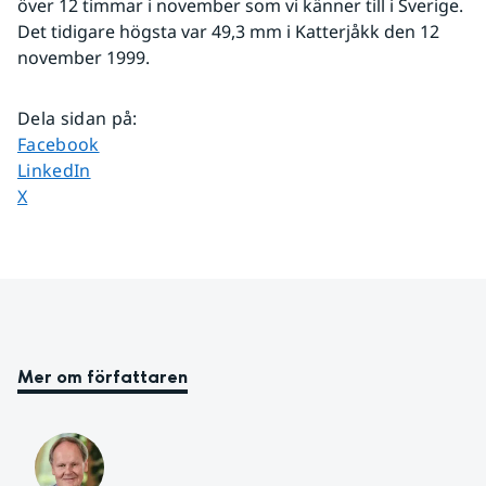
över 12 timmar i november som vi känner till i Sverige. 
Det tidigare högsta var 49,3 mm i Katterjåkk den 12 
november 1999.
Dela sidan på
:
Dela sidan på
Facebook
Dela sidan på
LinkedIn
Dela sidan på
X
Mer om författaren