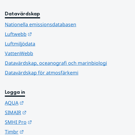
Datavärdskap
Nationella emissionsdatabasen
Länk till annan webbplats.
Luftwebb
Luftmiljödata
VattenWebb
Datavärdskap, oceanografi och marinbiologi
Datavärdskap för atmosfärkemi
Logga in
Länk till annan webbplats.
AQUA
Länk till annan webbplats.
SIMAIR
Länk till annan webbplats.
SMHI Pro
Länk till annan webbplats.
Timbr