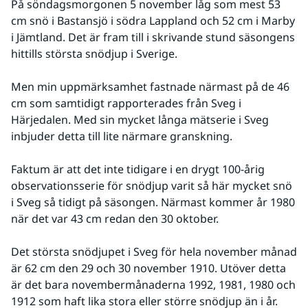
På söndagsmorgonen 5 november låg som mest 53 
cm snö i Bastansjö i södra Lappland och 52 cm i Marby 
i Jämtland. Det är fram till i skrivande stund säsongens 
hittills största snödjup i Sverige.
Men min uppmärksamhet fastnade närmast på de 46 
cm som samtidigt rapporterades från Sveg i 
Härjedalen. Med sin mycket långa mätserie i Sveg 
inbjuder detta till lite närmare granskning.
Faktum är att det inte tidigare i en drygt 100-årig 
observationsserie för snödjup varit så här mycket snö 
i Sveg så tidigt på säsongen. Närmast kommer år 1980 
när det var 43 cm redan den 30 oktober.
Det största snödjupet i Sveg för hela november månad 
är 62 cm den 29 och 30 november 1910. Utöver detta 
är det bara novembermånaderna 1992, 1981, 1980 och 
1912 som haft lika stora eller större snödjup än i år. 