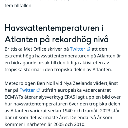
fem tillfällen. 
Havsvattentemperaturen i 
Atlanten på rekordhög nivå 
Länk till annan w
Brittiska Met Office skriver på 
Twitter
 att den 
extremt höga havsvattentemperaturen på Atlanten är 
en bidragande orsak till den tidiga aktiviteten av 
tropiska stormar i den tropiska delen av Atlanten.
Meteorologen Ben Noll vid Nya Zeelands vädertjänst 
Länk till annan webbplats.
har på 
Twitter
 utifrån europeiska vädercentret 
ECMWFs återanalysverktyg ERA5 lagt upp en bild över 
hur havsvattentemperaturen över den tropiska delen 
av Atlanten varierat sedan 1940 och framåt. 2023 står 
där ut som det varmaste året. De enda två år som 
kommer i närheten är 2005 och 2010.