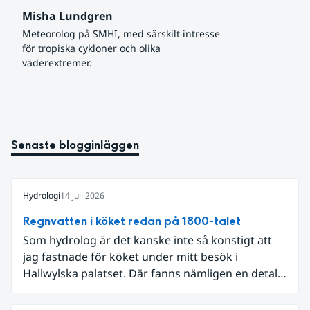
Misha Lundgren
Meteorolog på SMHI, med särskilt intresse 
för tropiska cykloner och olika 
väderextremer.
Senaste blogginläggen
Hydrologi
14 juli 2026
Regnvatten i köket redan på 1800-talet
Som hydrolog är det kanske inte så konstigt att
jag fastnade för köket under mitt besök i
Hallwylska palatset. Där fanns nämligen en detalj
som knöt ihop 1800-talets teknik med dagens
diskussion om vattenhushållning.