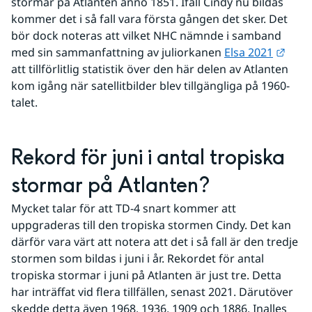
stormar på Atlanten anno 1851. Ifall Cindy nu bildas 
kommer det i så fall vara första gången det sker. Det 
bör dock noteras att vilket NHC nämnde i samband 
Länk 
med sin sammanfattning av juliorkanen 
Elsa 2021
att tillförlitlig statistik över den här delen av Atlanten 
kom igång när satellitbilder blev tillgängliga på 1960-
talet.
Rekord för juni i antal tropiska 
stormar på Atlanten?
Mycket talar för att TD-4 snart kommer att 
uppgraderas till den tropiska stormen Cindy. Det kan 
därför vara värt att notera att det i så fall är den tredje 
stormen som bildas i juni i år. Rekordet för antal 
tropiska stormar i juni på Atlanten är just tre. Detta 
har inträffat vid flera tillfällen, senast 2021. Därutöver 
skedde detta även 1968, 1936, 1909 och 1886. Inalles 