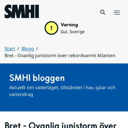
Hoppa till sidans innehåll
Meny
Varning
Gul, Sverige
Start
Blogg
Bret - Ovanlig junistorm över rekordvarmt Atlanten
Huvudinnehåll
SMHI bloggen
Aktuellt om väderläget, tillståndet i hav, sjöar och 
vattendrag
Bret - Ovanlig junistorm över 