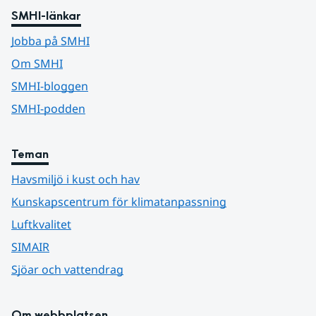
SMHI-länkar
Jobba på SMHI
Om SMHI
SMHI-bloggen
SMHI-podden
Teman
Havsmiljö i kust och hav
Kunskapscentrum för klimatanpassning
Luftkvalitet
SIMAIR
Sjöar och vattendrag
Om webbplatsen