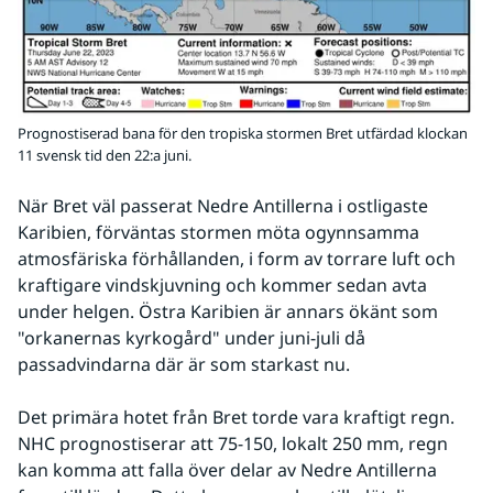
Prognostiserad bana för den tropiska stormen Bret utfärdad klockan
11 svensk tid den 22:a juni.
När Bret väl passerat Nedre Antillerna i ostligaste 
Karibien, förväntas stormen möta ogynnsamma 
atmosfäriska förhållanden, i form av torrare luft och 
kraftigare vindskjuvning och kommer sedan avta 
under helgen. Östra Karibien är annars ökänt som 
"orkanernas kyrkogård" under juni-juli då 
passadvindarna där är som starkast nu.
Det primära hotet från Bret torde vara kraftigt regn. 
NHC prognostiserar att 75-150, lokalt 250 mm, regn 
kan komma att falla över delar av Nedre Antillerna 