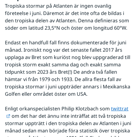
Tropiska stormar på Atlanten är ingen ovanlig 
företeelse i juni. Däremot är det inte ofta de bildas i 
den tropiska delen av Atlanten. Denna definieras som 
söder om latitud 23,5°N och öster om longitud 60°W. 
Endast en handfull fall finns dokumenterade för juni 
månad. Ironiskt nog var det senaste fallet 2017 års 
upplaga av Bret som kuriöst nog blev uppgraderad till 
tropisk storm exakt samma dag och exakt samma 
tidpunkt som 2023 års Bret(!) De andra två fallen 
hämtar vi från 1979 och 1933. De allra flesta fall av 
tropiska stormar i juni uppträder annars i Mexikanska 
Golfen eller området öster om USA.
Enligt orkanspecialisten Philip Klotzbach som 
twittrat
Länk till annan webbplats.
 om det har det ännu inte inträffat att två tropiska 
stormar uppträtt i den tropiska delen av Atlanten i juni 
månad sedan man började föra statistik över tropiska 