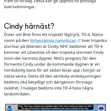
fram till lördag. Detta kan ge upphov till plötsliga 
översvämningar.
Cindy härnäst?
Öster om Bret finns ett tropiskt lågtryck, TD-4. Nästa 
Länk till annan 
namn på den 
förbestämda namnlistan
 över tropiska 
stormar på Atlanten är Cindy. NHC bedömer att TD-4 
kommer att utvecklas till den tropiska stormen Cindy 
inom det närmsta dygnet. NHCs prognos för den 
förmenta Cindy under de kommande dygnen är en 
nordvästlig bana för att sedan lösas upp i början av 
nästa vecka. Detta då den vertikala vindskjuvningen 
bedöms öka betydligt och därigenom försvaga 
ovädret. I nuläget bedöms inte TD-4 hota några 
landområden.