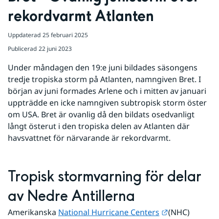
rekordvarmt Atlanten
Uppdaterad
25 februari 2025
Publicerad
22 juni 2023
Under måndagen den 19:e juni bildades säsongens 
tredje tropiska storm på Atlanten, namngiven Bret. I 
början av juni formades Arlene och i mitten av januari 
uppträdde en icke namngiven subtropisk storm öster 
om USA. Bret är ovanlig då den bildats osedvanligt 
långt österut i den tropiska delen av Atlanten där 
havsvattnet för närvarande är rekordvarmt. 
Tropisk stormvarning för delar 
av Nedre Antillerna
Länk till ann
Amerikanska 
National Hurricane Centers
(NHC) 