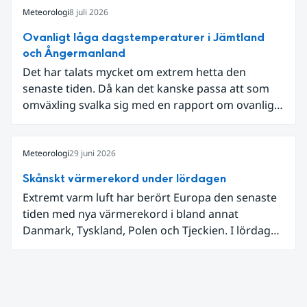
Meteorologi
8 juli 2026
Ovanligt låga dagstemperaturer i Jämtland
och Ångermanland
Det har talats mycket om extrem hetta den
senaste tiden. Då kan det kanske passa att som
omväxling svalka sig med en rapport om ovanligt
låga dagstemperaturer i Ångermanland och
Jämtland och stormbyar på Gotland.
Meteorologi
29 juni 2026
Skånskt värmerekord under lördagen
Extremt varm luft har berört Europa den senaste
tiden med nya värmerekord i bland annat
Danmark, Tyskland, Polen och Tjeckien. I lördags
den 27 juni kom en nordlig utlöpare av den allra
varmaste luften tillfälligt in över våra allra
sydligaste landskap.