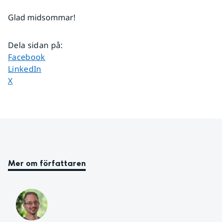
Glad midsommar!
Dela sidan på
:
Dela sidan på
Facebook
Dela sidan på
LinkedIn
Dela sidan på
X
Mer om författaren