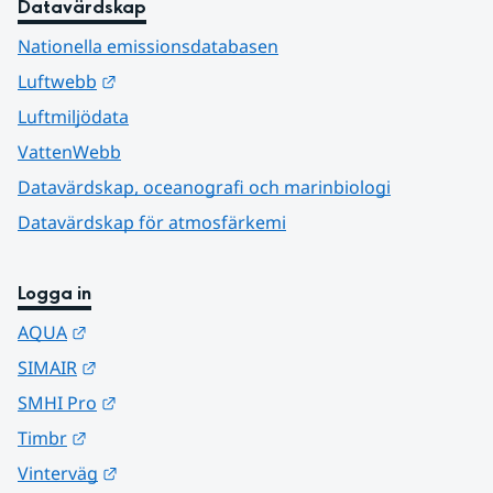
Datavärdskap
Nationella emissionsdatabasen
Länk till annan webbplats.
Luftwebb
Luftmiljödata
VattenWebb
Datavärdskap, oceanografi och marinbiologi
Datavärdskap för atmosfärkemi
Logga in
Länk till annan webbplats.
AQUA
Länk till annan webbplats.
SIMAIR
Länk till annan webbplats.
SMHI Pro
Länk till annan webbplats.
Timbr
Länk till annan webbplats.
Vinterväg