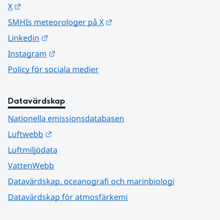
Länk till annan webbplats.
X
Länk till annan webbplats.
SMHIs meteorologer på X
Länk till annan webbplats.
Linkedin
Länk till annan webbplats.
Instagram
Policy för sociala medier
Datavärdskap
Nationella emissionsdatabasen
Länk till annan webbplats.
Luftwebb
Luftmiljödata
VattenWebb
Datavärdskap, oceanografi och marinbiologi
Datavärdskap för atmosfärkemi