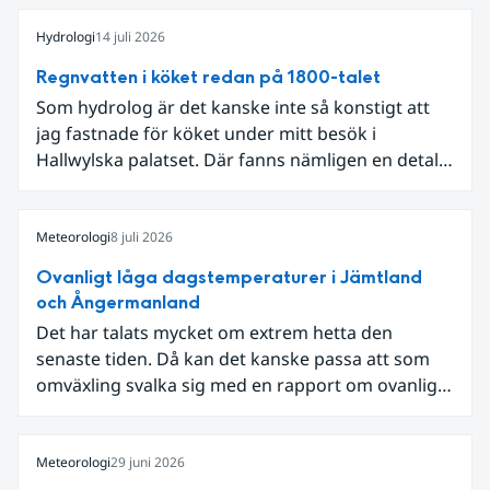
Hydrologi
14 juli 2026
Regnvatten i köket redan på 1800-talet
Som hydrolog är det kanske inte så konstigt att
jag fastnade för köket under mitt besök i
Hallwylska palatset. Där fanns nämligen en detalj
som knöt ihop 1800-talets teknik med dagens
diskussion om vattenhushållning.
Meteorologi
8 juli 2026
Ovanligt låga dagstemperaturer i Jämtland
och Ångermanland
Det har talats mycket om extrem hetta den
senaste tiden. Då kan det kanske passa att som
omväxling svalka sig med en rapport om ovanligt
låga dagstemperaturer i Ångermanland och
Jämtland och stormbyar på Gotland.
Meteorologi
29 juni 2026