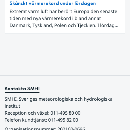
Skånskt värmerekord under lördagen
Extremt varm luft har berört Europa den senaste
tiden med nya värmerekord i bland annat
Danmark, Tyskland, Polen och Tjeckien. I lördags
den 27 juni kom en nordlig utlöpare av den allra
varmaste luften tillfälligt in över våra allra
sydligaste landskap.
Kontakta SMHI
SMHI, Sveriges meteorologiska och hydrologiska 
institut
Reception och växel: 011-495 80 00
Telefon kundtjänst: 011-495 82 00
Organisationsnummer: 202100-0696