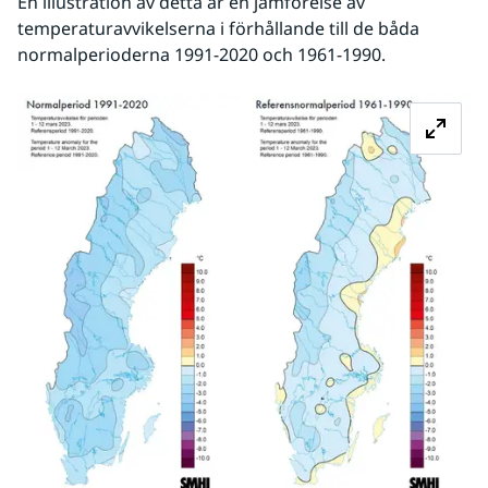
En illustration av detta är en jämförelse av 
temperaturavvikelserna i förhållande till de båda 
normalperioderna 1991-2020 och 1961-1990.
Fö