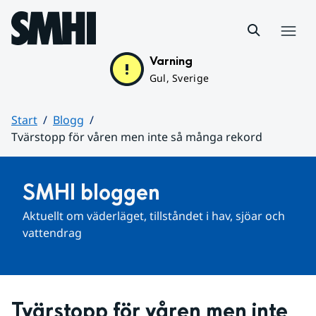
Hoppa till sidans innehåll
Meny
Varning
Gul, Sverige
Start
Blogg
Tvärstopp för våren men inte så många rekord
Huvudinnehåll
SMHI bloggen
Aktuellt om väderläget, tillståndet i hav, sjöar och 
vattendrag
Tvärstopp för våren men inte 