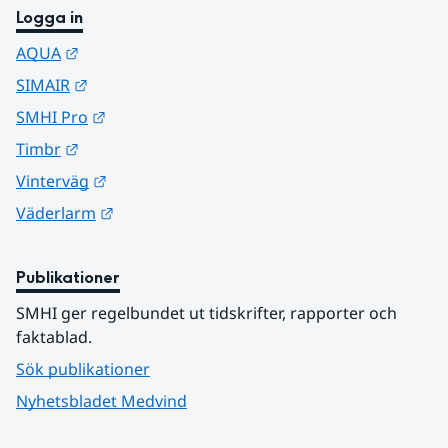
Logga in
Länk till annan webbplats.
AQUA
Länk till annan webbplats.
SIMAIR
Länk till annan webbplats.
SMHI Pro
Länk till annan webbplats.
Timbr
Länk till annan webbplats.
Vinterväg
Länk till annan webbplats.
Väderlarm
Publikationer
SMHI ger regelbundet ut tidskrifter, rapporter och 
faktablad.
Sök publikationer
Nyhetsbladet Medvind