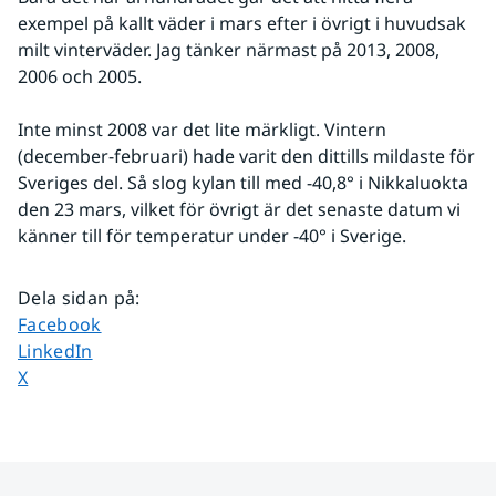
exempel på kallt väder i mars efter i övrigt i huvudsak 
milt vinterväder. Jag tänker närmast på 2013, 2008, 
2006 och 2005.
Inte minst 2008 var det lite märkligt. Vintern 
(december-februari) hade varit den dittills mildaste för 
Sveriges del. Så slog kylan till med -40,8° i Nikkaluokta 
den 23 mars, vilket för övrigt är det senaste datum vi 
känner till för temperatur under -40° i Sverige.
Dela sidan på
:
Dela sidan på
Facebook
Dela sidan på
LinkedIn
Dela sidan på
X