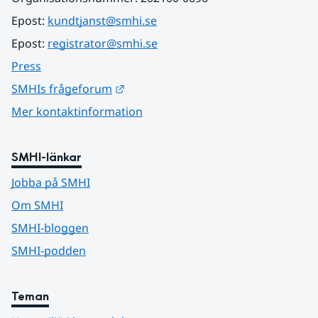
Epost: 
kundtjanst@smhi.se
Epost: 
registrator@smhi.se
Press
Länk till annan webbplats.
SMHIs frågeforum
Mer kontaktinformation
SMHI-länkar
Jobba på SMHI
Om SMHI
SMHI-bloggen
SMHI-podden
Teman