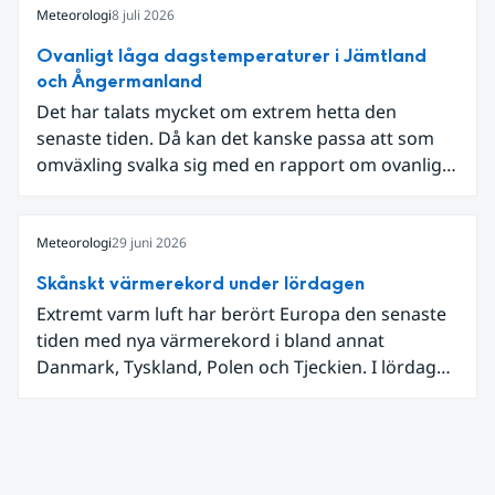
Meteorologi
8 juli 2026
Ovanligt låga dagstemperaturer i Jämtland
och Ångermanland
Det har talats mycket om extrem hetta den
senaste tiden. Då kan det kanske passa att som
omväxling svalka sig med en rapport om ovanligt
låga dagstemperaturer i Ångermanland och
Jämtland och stormbyar på Gotland.
Meteorologi
29 juni 2026
Skånskt värmerekord under lördagen
Extremt varm luft har berört Europa den senaste
tiden med nya värmerekord i bland annat
Danmark, Tyskland, Polen och Tjeckien. I lördags
den 27 juni kom en nordlig utlöpare av den allra
varmaste luften tillfälligt in över våra allra
sydligaste landskap.