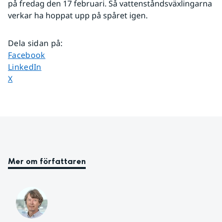
på fredag den 17 februari. Så vattenståndsväxlingarna 
verkar ha hoppat upp på spåret igen.
Dela sidan på
:
Dela sidan på
Facebook
Dela sidan på
LinkedIn
Dela sidan på
X
Mer om författaren