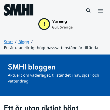
Hoppa till sidans innehåll
Meny
Varning
Gul, Sverige
Start
Blogg
Ett år utan riktigt högt havsvattenstånd är till ända
Huvudinnehåll
SMHI bloggen
Aktuellt om väderläget, tillståndet i hav, sjöar och 
vattendrag
Ett år utan riktigt högt 