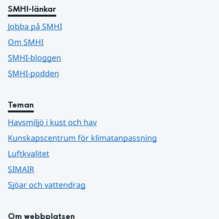
SMHI-länkar
Jobba på SMHI
Om SMHI
SMHI-bloggen
SMHI-podden
Teman
Havsmiljö i kust och hav
Kunskapscentrum för klimatanpassning
Luftkvalitet
SIMAIR
Sjöar och vattendrag
Om webbplatsen