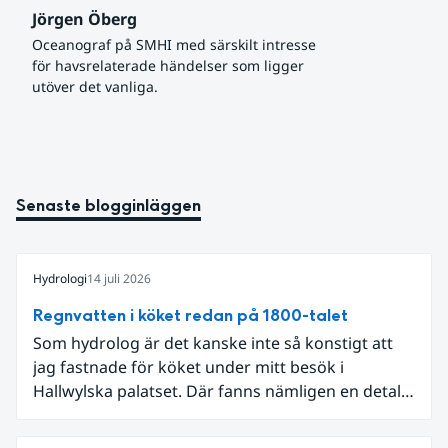
Jörgen Öberg
Oceanograf på SMHI med särskilt intresse 
för havsrelaterade händelser som ligger 
utöver det vanliga.
Senaste blogginläggen
Hydrologi
14 juli 2026
Regnvatten i köket redan på 1800-talet
Som hydrolog är det kanske inte så konstigt att
jag fastnade för köket under mitt besök i
Hallwylska palatset. Där fanns nämligen en detalj
som knöt ihop 1800-talets teknik med dagens
diskussion om vattenhushållning.