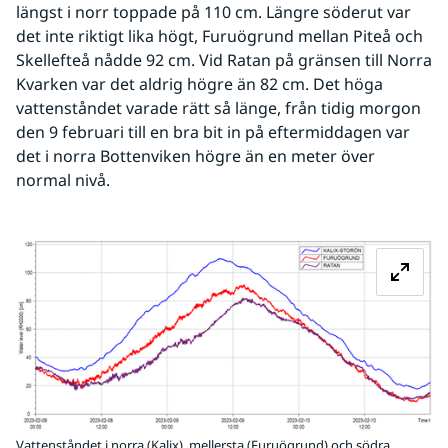
längst i norr toppade på 110 cm. Längre söderut var 
det inte riktigt lika högt, Furuögrund mellan Piteå och 
Skellefteå nådde 92 cm. Vid Ratan på gränsen till Norra 
Kvarken var det aldrig högre än 82 cm. Det höga 
vattenståndet varade rätt så länge, från tidig morgon 
den 9 februari till en bra bit in på eftermiddagen var 
det i norra Bottenviken högre än en meter över 
normal nivå.
Fö
Vattenståndet i norra (Kalix), mellersta (Furuögrund) och södra