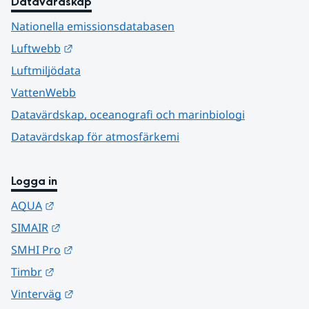
Datavärdskap
Nationella emissionsdatabasen
Länk till annan webbplats.
Luftwebb
Luftmiljödata
VattenWebb
Datavärdskap, oceanografi och marinbiologi
Datavärdskap för atmosfärkemi
Logga in
Länk till annan webbplats.
AQUA
Länk till annan webbplats.
SIMAIR
Länk till annan webbplats.
SMHI Pro
Länk till annan webbplats.
Timbr
Länk till annan webbplats.
Vinterväg