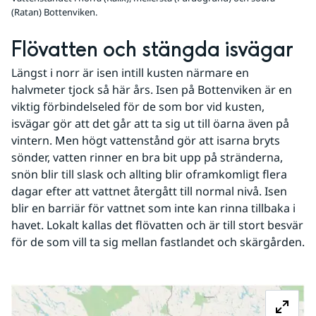
(Ratan) Bottenviken.
Flövatten och stängda isvägar
Längst i norr är isen intill kusten närmare en 
halvmeter tjock så här års. Isen på Bottenviken är en 
viktig förbindelseled för de som bor vid kusten, 
isvägar gör att det går att ta sig ut till öarna även på 
vintern. Men högt vattenstånd gör att isarna bryts 
sönder, vatten rinner en bra bit upp på stränderna, 
snön blir till slask och allting blir oframkomligt flera 
dagar efter att vattnet återgått till normal nivå. Isen 
blir en barriär för vattnet som inte kan rinna tillbaka i 
havet. Lokalt kallas det flövatten och är till stort besvär 
för de som vill ta sig mellan fastlandet och skärgården.
Fö