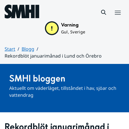
Hoppa till sidans innehåll
Meny
Varning
Gul, Sverige
Start
Blogg
Rekordblöt januarimånad i Lund och Örebro
Huvudinnehåll
SMHI bloggen
Aktuellt om väderläget, tillståndet i hav, sjöar och 
vattendrag
Rekordblöt januarimånad i 