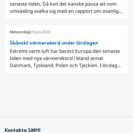
senaste tiden. Då kan det kanske passa att som
omväxling svalka sig med en rapport om ovanligt
låga dagstemperaturer i Ångermanland och
Jämtland och stormbyar på Gotland.
Meteorologi
29 juni 2026
Skånskt värmerekord under lördagen
Extremt varm luft har berört Europa den senaste
tiden med nya värmerekord i bland annat
Danmark, Tyskland, Polen och Tjeckien. I lördags
den 27 juni kom en nordlig utlöpare av den allra
varmaste luften tillfälligt in över våra allra
sydligaste landskap.
Kontakta SMHI