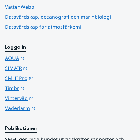
VattenWebb
Datavärdskap, oceanografi och marinbiologi
Datavärdskap för atmosfärkemi
Logga in
Länk till annan webbplats.
AQUA
Länk till annan webbplats.
SIMAIR
Länk till annan webbplats.
SMHI Pro
Länk till annan webbplats.
Timbr
Länk till annan webbplats.
Vinterväg
Länk till annan webbplats.
Väderlarm
Publikationer
SMHI ger regelbundet ut tidskrifter, rapporter och 