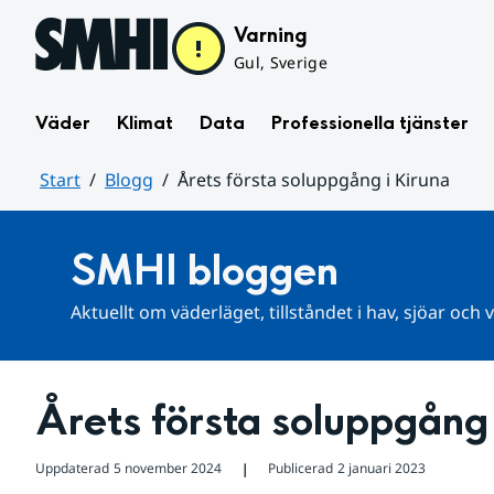
Hoppa till sidans innehåll
Varning
Gul, Sverige
Väder
Klimat
Data
Professionella tjänster
Start
Blogg
Årets första soluppgång i Kiruna
Huvudinnehåll
SMHI bloggen
Aktuellt om väderläget, tillståndet i hav, sjöar och
Årets första soluppgång 
Uppdaterad
5 november 2024
Publicerad
2 januari 2023
❘