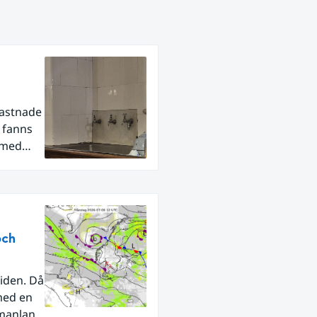
fastnade
r fanns
 med
och
iden. Då
med en
rmanland