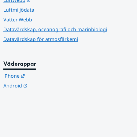
Luftmiljödata
VattenWebb
Datavärdskap, oceanografi och marinbiologi
Datavärdskap för atmosfärkemi
Väderappar
Länk till annan webbplats.
iPhone
Länk till annan webbplats.
Android