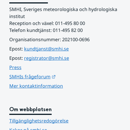
SMHI, Sveriges meteorologiska och hydrologiska 
institut
Reception och växel: 011-495 80 00
Telefon kundtjänst: 011-495 82 00
Organisationsnummer: 202100-0696
Epost: 
kundtjanst@smhi.se
Epost: 
registrator@smhi.se
Press
Länk till annan webbplats.
SMHIs frågeforum
Mer kontaktinformation
Om webbplatsen
Tillgänglighetsredogörelse
Kakor på smhi.se