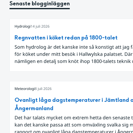
Senaste blogginläggen
Hydrologi
14 juli 2026
Regnvatten i köket redan på 1800-talet
Som hydrolog är det kanske inte så konstigt att jag 
för köket under mitt besök i Hallwylska palatset. Dä
nämligen en detalj som knöt ihop 1800-talets teknik
dagens diskussion om vattenhushållning.
Meteorologi
8 juli 2026
Ovanligt låga dagstemperaturer i Jämtland 
Ångermanland
Det har talats mycket om extrem hetta den senaste t
kan det kanske passa att som omväxling svalka sig 
rapport om ovanligt låga dagstemperaturer i Ånge