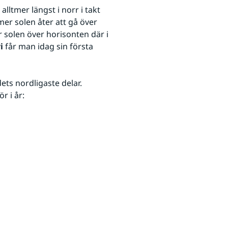
lltmer längst i norr i takt 
er solen åter att gå över 
 solen över horisonten där i 
i 
får man idag sin första 
ts nordligaste delar. 
r i år: