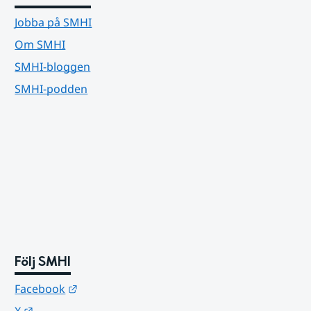
Jobba på SMHI
Om SMHI
SMHI-bloggen
SMHI-podden
Följ SMHI
Länk till annan webbplats.
Facebook
Länk till annan webbplats.
X