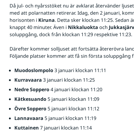
Då jul- och nyårsstöket nu är avklarat återvänder ljuset a
med att polarnatten retirerar. Idag, den 2 januari, komm
horisonten i 
Kiruna
. Detta sker klockan 11:25. Sedan är
knappt 40 minuter. Även i 
Nikkaluokta
 och 
Jukkasjärv
soluppgång, dock från klockan 11:29 respektive 11:23.
Därefter kommer solljuset att fortsätta återerövra lande
Följande platser kommer att få sin första soluppgång fö
Muodoslompolo
 3 januari klockan 11:11
Kurravaara
 3 januari klockan 11:25
Nedre Soppero
 4 januari klockan 11:20
Kätkesuando
 5 januari klockan 11:09
Övre Soppero
 5 januari klockan 11:12
Lannavaara
 5 januari klockan 11:19
Kuttainen
 7 januari klockan 11:14