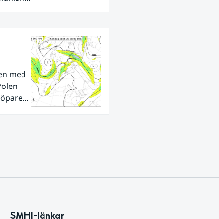
den med
Polen
tlöpare
ra
SMHI-länkar