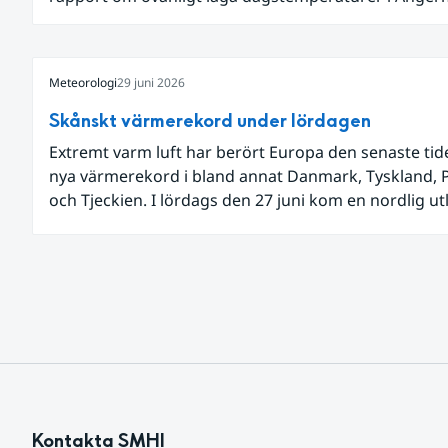
och Jämtland och stormbyar på Gotland.
Meteorologi
29 juni 2026
Skånskt värmerekord under lördagen
Extremt varm luft har berört Europa den senaste ti
nya värmerekord i bland annat Danmark, Tyskland, 
och Tjeckien. I lördags den 27 juni kom en nordlig u
av den allra varmaste luften tillfälligt in över våra all
sydligaste landskap.
Kontakta SMHI