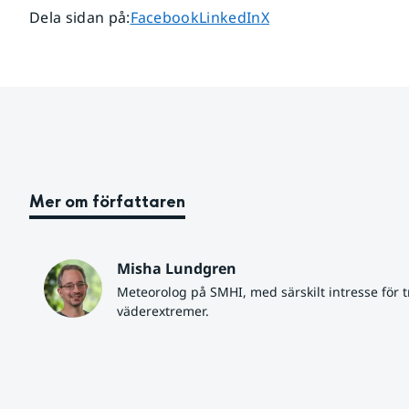
Dela sidan på
Dela sidan på
Dela sidan på
Dela sidan på
:
Facebook
LinkedIn
X
Mer om författaren
Misha Lundgren
Meteorolog på SMHI, med särskilt intresse för tr
väderextremer.