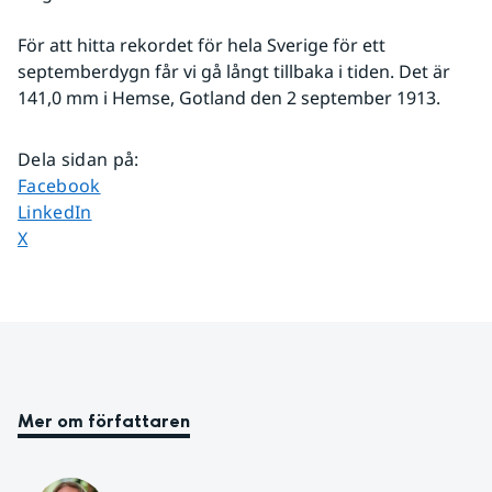
För att hitta rekordet för hela Sverige för ett 
septemberdygn får vi gå långt tillbaka i tiden. Det är 
141,0 mm i Hemse, Gotland den 2 september 1913.
Dela sidan på
:
Dela sidan på
Facebook
Dela sidan på
LinkedIn
Dela sidan på
X
Mer om författaren