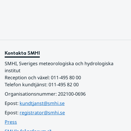
varmaste luften tillfälligt in över våra allra
sydligaste landskap.
Kontakta SMHI
SMHI, Sveriges meteorologiska och hydrologiska 
institut
Reception och växel: 011-495 80 00
Telefon kundtjänst: 011-495 82 00
Organisationsnummer: 202100-0696
Epost: 
kundtjanst@smhi.se
Epost: 
registrator@smhi.se
Press
Länk till annan webbplats.