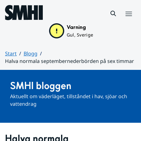
Hoppa till sidans innehåll
Meny
Varning
Gul, Sverige
Start
Blogg
Halva normala septembernederbörden på sex timmar
Huvudinnehåll
SMHI bloggen
Aktuellt om väderläget, tillståndet i hav, sjöar och 
vattendrag
Halva normala 