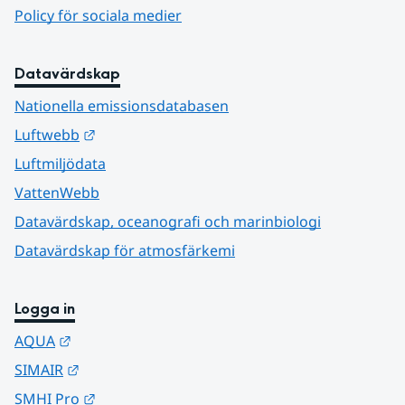
Policy för sociala medier
Datavärdskap
Nationella emissionsdatabasen
Länk till annan webbplats.
Luftwebb
Luftmiljödata
VattenWebb
Datavärdskap, oceanografi och marinbiologi
Datavärdskap för atmosfärkemi
Logga in
Länk till annan webbplats.
AQUA
Länk till annan webbplats.
SIMAIR
Länk till annan webbplats.
SMHI Pro