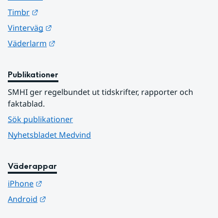
Länk till annan webbplats.
Timbr
Länk till annan webbplats.
Vinterväg
Länk till annan webbplats.
Väderlarm
Publikationer
SMHI ger regelbundet ut tidskrifter, rapporter och 
faktablad.
Sök publikationer
Nyhetsbladet Medvind
Väderappar
Länk till annan webbplats.
iPhone
Länk till annan webbplats.
Android