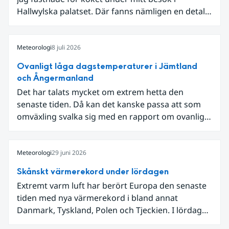
Hallwylska palatset. Där fanns nämligen en detalj
som knöt ihop 1800-talets teknik med dagens
diskussion om vattenhushållning.
Meteorologi
8 juli 2026
Ovanligt låga dagstemperaturer i Jämtland
och Ångermanland
Det har talats mycket om extrem hetta den
senaste tiden. Då kan det kanske passa att som
omväxling svalka sig med en rapport om ovanligt
låga dagstemperaturer i Ångermanland och
Jämtland och stormbyar på Gotland.
Meteorologi
29 juni 2026
Skånskt värmerekord under lördagen
Extremt varm luft har berört Europa den senaste
tiden med nya värmerekord i bland annat
Danmark, Tyskland, Polen och Tjeckien. I lördags
den 27 juni kom en nordlig utlöpare av den allra