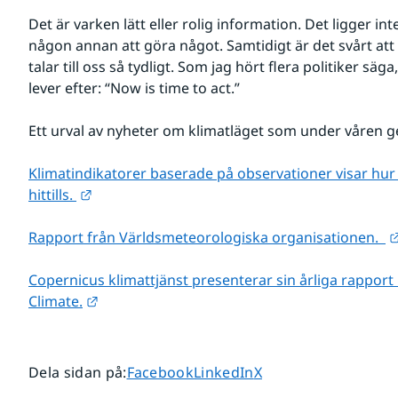
Det är varken lätt eller rolig information. Det ligger int
någon annan att göra något. Samtidigt är det svårt att 
talar till oss så tydligt. Som jag hört flera politiker sä
lever efter: “Now is time to act.” 
Ett urval av nyheter om klimatläget som under våren g
Klimatindikatorer baserade på observationer visar hur 
Länk till annan webbplats.
hittills. 
Rapport från Världsmeteorologiska organisationen.  
Copernicus klimattjänst presenterar sin årliga rapport 
Länk till annan webbplats.
Climate.
Dela sidan på
Dela sidan på
Dela sidan på
Dela sidan på
:
Facebook
LinkedIn
X