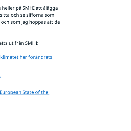
e heller på SMHI att ålägga 
sitta och se sifforna som 
ga, och som jag hoppas att de 
etts ut från SMHI:
klimatet har förändrats 
Länk till annan webbplats.
European State of the 