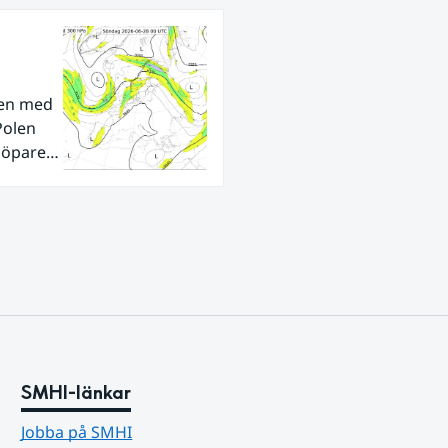
den med
Polen
tlöpare
ra
SMHI-länkar
Jobba på SMHI