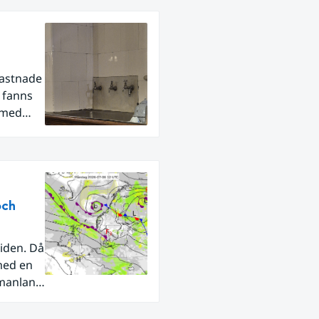
fastnade
r fanns
 med
och
iden. Då
med en
rmanland