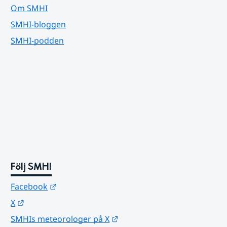
Om SMHI
SMHI-bloggen
SMHI-podden
Följ SMHI
Länk till annan webbplats.
Facebook
Länk till annan webbplats.
X
Länk till annan webbplats.
SMHIs meteorologer på X