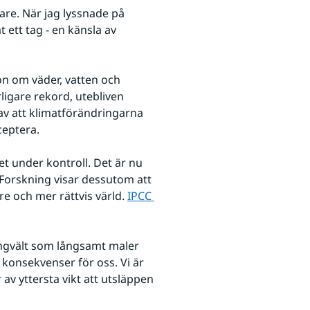
re. När jag lyssnade på 
ett tag - en känsla av 
n om väder, vatten och 
ligare rekord, utebliven 
v att klimatförändringarna 
ceptera. 
get under kontroll. Det är nu 
Forskning visar dessutom att 
re och mer rättvis värld. 
IPCC 
änk till annan webbplats.
ngvält som långsamt maler 
nsekvenser för oss. Vi är 
av yttersta vikt att utsläppen 