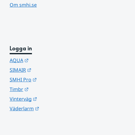
Om smhi.se
Logga in
Länk till annan webbplats.
AQUA
Länk till annan webbplats.
SIMAIR
Länk till annan webbplats.
SMHI Pro
Länk till annan webbplats.
Timbr
Länk till annan webbplats.
Vinterväg
Länk till annan webbplats.
Väderlarm