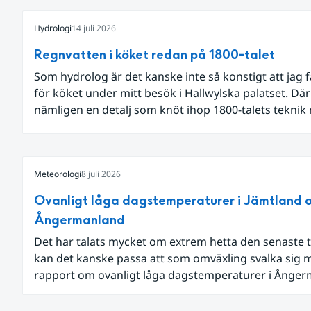
Hydrologi
14 juli 2026
Regnvatten i köket redan på 1800-talet
Som hydrolog är det kanske inte så konstigt att jag 
för köket under mitt besök i Hallwylska palatset. Dä
nämligen en detalj som knöt ihop 1800-talets teknik
dagens diskussion om vattenhushållning.
Meteorologi
8 juli 2026
Ovanligt låga dagstemperaturer i Jämtland 
Ångermanland
Det har talats mycket om extrem hetta den senaste t
kan det kanske passa att som omväxling svalka sig 
rapport om ovanligt låga dagstemperaturer i Ånge
och Jämtland och stormbyar på Gotland.