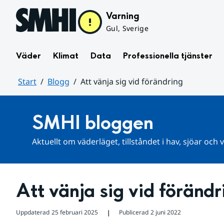
Hoppa till sidans innehåll
Varning
Gul, Sverige
Väder
Klimat
Data
Professionella tjänster
Start
Blogg
Att vänja sig vid förändring
Huvudinnehåll
SMHI bloggen
Aktuellt om väderläget, tillståndet i hav, sjöar och
Att vänja sig vid förändr
Uppdaterad
25 februari 2025
Publicerad
2 juni 2022
❘