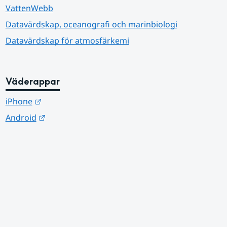
VattenWebb
Datavärdskap, oceanografi och marinbiologi
Datavärdskap för atmosfärkemi
Väderappar
Länk till annan webbplats.
iPhone
Länk till annan webbplats.
Android