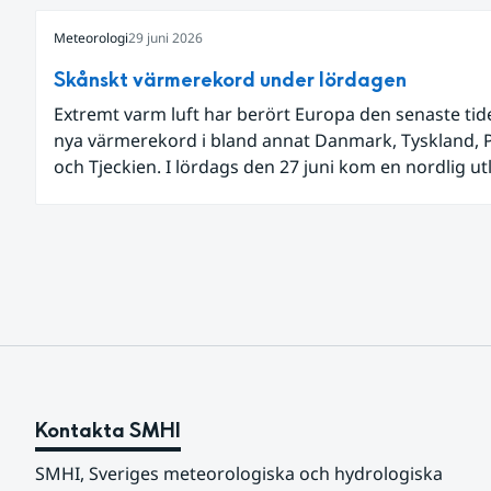
Meteorologi
29 juni 2026
Skånskt värmerekord under lördagen
Extremt varm luft har berört Europa den senaste ti
nya värmerekord i bland annat Danmark, Tyskland, 
och Tjeckien. I lördags den 27 juni kom en nordlig u
av den allra varmaste luften tillfälligt in över våra all
sydligaste landskap.
Kontakta SMHI
SMHI, Sveriges meteorologiska och hydrologiska 