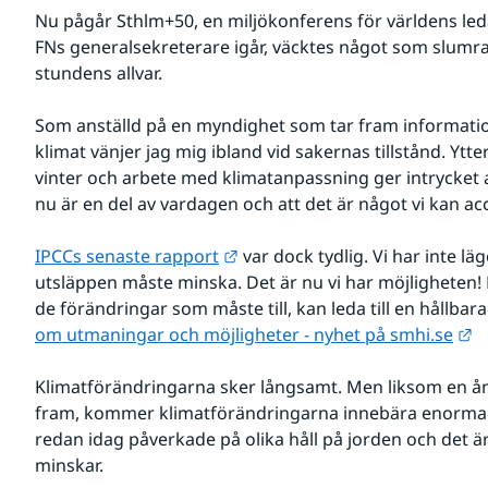
Nu pågår Sthlm+50, en miljökonferens för världens leda
FNs generalsekreterare igår, väcktes något som slumrat 
stundens allvar. 
Som anställd på en myndighet som tar fram informatio
klimat vänjer jag mig ibland vid sakernas tillstånd. Ytter
vinter och arbete med klimatanpassning ger intrycket a
nu är en del av vardagen och att det är något vi kan ac
Länk till annan webbplats.
IPCCs senaste rapport
 var dock tydlig. Vi har inte lä
utsläppen måste minska. Det är nu vi har möjligheten! 
de förändringar som måste till, kan leda till en hållbara
L
om utmaningar och möjligheter - nyhet på smhi.se
Klimatförändringarna sker långsamt. Men liksom en å
fram, kommer klimatförändringarna innebära enorma ko
redan idag påverkade på olika håll på jorden och det är 
minskar.