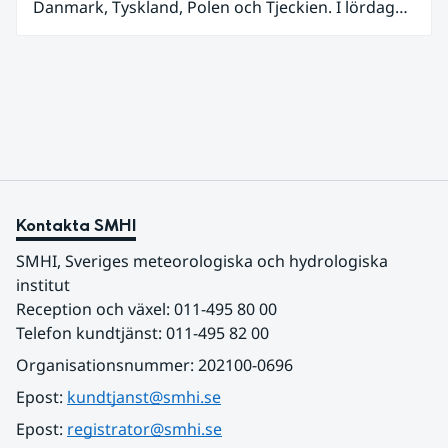
Danmark, Tyskland, Polen och Tjeckien. I lördags
den 27 juni kom en nordlig utlöpare av den allra
varmaste luften tillfälligt in över våra allra
sydligaste landskap.
Kontakta SMHI
SMHI, Sveriges meteorologiska och hydrologiska 
institut
Reception och växel: 011-495 80 00
Telefon kundtjänst: 011-495 82 00
Organisationsnummer: 202100-0696
Epost: 
kundtjanst@smhi.se
Epost: 
registrator@smhi.se