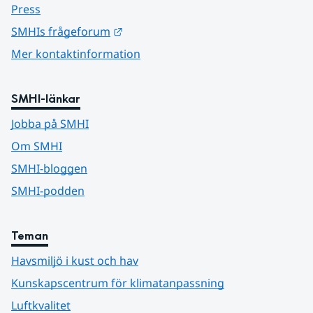
Press
Länk till annan webbplats.
SMHIs frågeforum
Mer kontaktinformation
SMHI-länkar
Jobba på SMHI
Om SMHI
SMHI-bloggen
SMHI-podden
Teman
Havsmiljö i kust och hav
Kunskapscentrum för klimatanpassning
Luftkvalitet