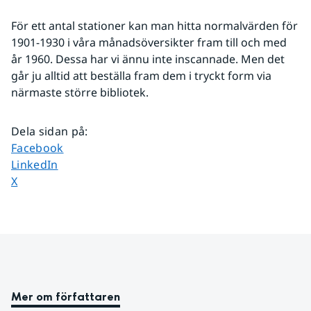
För ett antal stationer kan man hitta normalvärden för 
1901-1930 i våra månadsöversikter fram till och med 
år 1960. Dessa har vi ännu inte inscannade. Men det 
går ju alltid att beställa fram dem i tryckt form via 
närmaste större bibliotek.
Dela sidan på
:
Dela sidan på
Facebook
Dela sidan på
LinkedIn
Dela sidan på
X
Mer om författaren