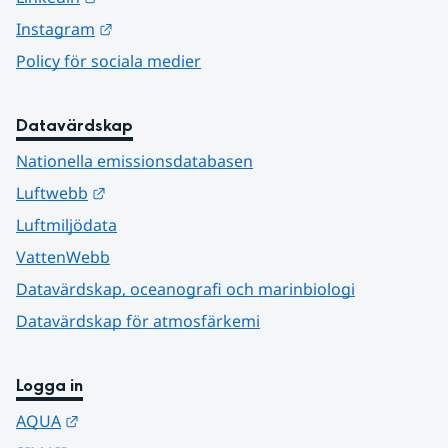
Länk till annan webbplats.
Instagram
Policy för sociala medier
Datavärdskap
Nationella emissionsdatabasen
Länk till annan webbplats.
Luftwebb
Luftmiljödata
VattenWebb
Datavärdskap, oceanografi och marinbiologi
Datavärdskap för atmosfärkemi
Logga in
Länk till annan webbplats.
AQUA