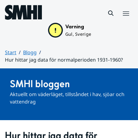
Hoppa till sidans innehåll
Meny
Varning
Gul, Sverige
Start
Blogg
Hur hittar jag data för normalperioden 1931-1960?
Huvudinnehåll
SMHI bloggen
Aktuellt om väderläget, tillståndet i hav, sjöar och 
vattendrag
Hur hittar jag data för 