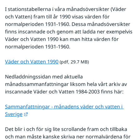
I stationstabellerna i våra månadsöversikter (Väder 
och Vatten) fram till år 1990 visas värden för 
normalperioden 1931-1960. Dessa månadsöversikter 
finns inscannade och genom att ladda ner exempelvis 
Väder och Vatten 1990 kan man hitta värden för 
normalperioden 1931-1960.
pdf, 29.7 MB.
Väder och Vatten 1990
 (pdf, 29.7 MB)
Nedladdningssidan med aktuella 
månadssammanfattningar liksom hela vårt arkiv av 
inscannade Väder och Vatten 1984-2003 finns här:
Sammanfattningar - månadens väder och vatten i 
Länk till annan webbplats.
Sverige
Det blir i och för sig lite scrollande fram och tillbaka 
och man måste kanske skriva ner normalvärdena för 