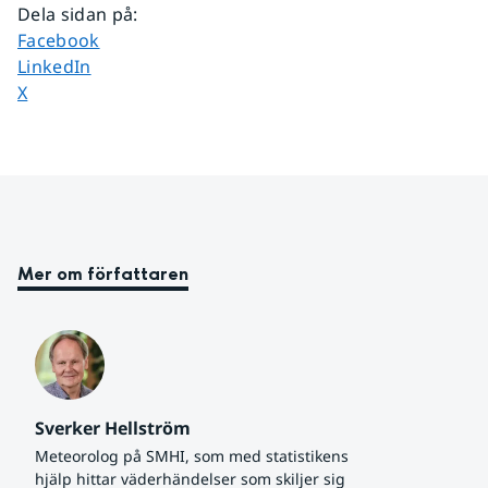
Dela sidan på
:
Dela sidan på
Facebook
Dela sidan på
LinkedIn
Dela sidan på
X
Mer om författaren
Sverker Hellström
Meteorolog på SMHI, som med statistikens 
hjälp hittar väderhändelser som skiljer sig 