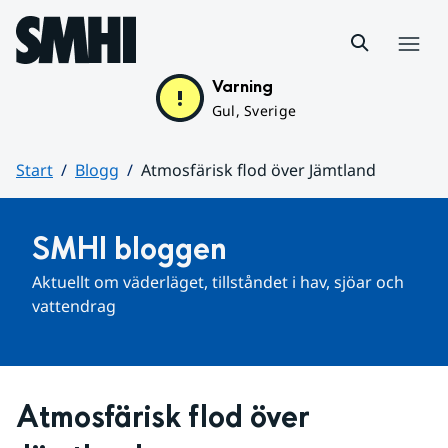
Hoppa till sidans innehåll
Meny
Varning
Gul, Sverige
Start
Blogg
Atmosfärisk flod över Jämtland
Huvudinnehåll
SMHI bloggen
Aktuellt om väderläget, tillståndet i hav, sjöar och 
vattendrag
Atmosfärisk flod över 