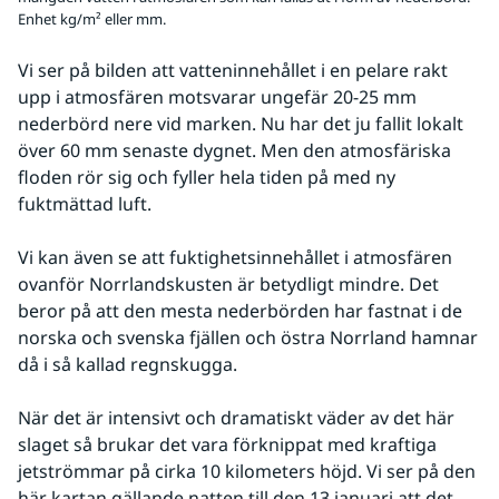
Enhet kg/m² eller mm.
Vi ser på bilden att vatteninnehållet i en pelare rakt 
upp i atmosfären motsvarar ungefär 20-25 mm 
nederbörd nere vid marken. Nu har det ju fallit lokalt 
över 60 mm senaste dygnet. Men den atmosfäriska 
floden rör sig och fyller hela tiden på med ny 
fuktmättad luft.
Vi kan även se att fuktighetsinnehållet i atmosfären 
ovanför Norrlandskusten är betydligt mindre. Det 
beror på att den mesta nederbörden har fastnat i de 
norska och svenska fjällen och östra Norrland hamnar 
då i så kallad regnskugga.
När det är intensivt och dramatiskt väder av det här 
slaget så brukar det vara förknippat med kraftiga 
jetströmmar på cirka 10 kilometers höjd. Vi ser på den 
här kartan gällande natten till den 13 januari att det 