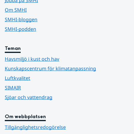
Jobba på SMHI
Om SMHI
SMHI-bloggen
SMHI-podden
Teman
Havsmiljö i kust och hav
Kunskapscentrum för klimatanpassning
Luftkvalitet
SIMAIR
Sjöar och vattendrag
Om webbplatsen
Tillgänglighetsredogörelse