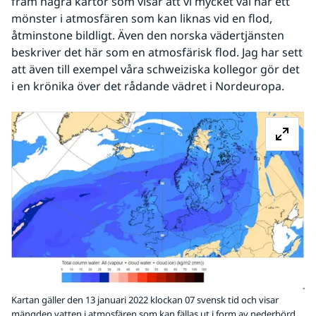
fram några kartor som visar att vi mycket väl har ett 
mönster i atmosfären som kan liknas vid en flod, 
åtminstone bildligt. Även den norska vädertjänsten 
beskriver det här som en atmosfärisk flod. Jag har sett 
att även till exempel våra schweiziska kollegor gör det 
i en krönika över det rådande vädret i Nordeuropa.
Fö
Kartan gäller den 13 januari 2022 klockan 07 svensk tid och visar
mängden vatten i atmosfären som kan fällas ut i form av nederbörd.