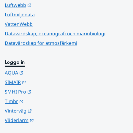
Länk till annan webbplats.
Luftwebb
Luftmiljödata
VattenWebb
Datavärdskap, oceanografi och marinbiologi
Datavärdskap för atmosfärkemi
Logga in
Länk till annan webbplats.
AQUA
Länk till annan webbplats.
SIMAIR
Länk till annan webbplats.
SMHI Pro
Länk till annan webbplats.
Timbr
Länk till annan webbplats.
Vinterväg
Länk till annan webbplats.
Väderlarm