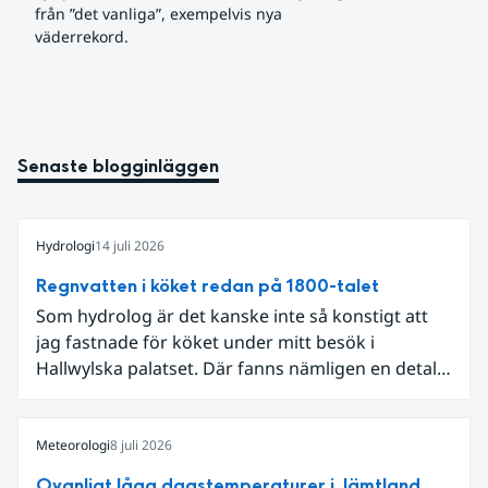
från ”det vanliga”, exempelvis nya 
väderrekord.
Senaste blogginläggen
Hydrologi
14 juli 2026
Regnvatten i köket redan på 1800-talet
Som hydrolog är det kanske inte så konstigt att
jag fastnade för köket under mitt besök i
Hallwylska palatset. Där fanns nämligen en detalj
som knöt ihop 1800-talets teknik med dagens
diskussion om vattenhushållning.
Meteorologi
8 juli 2026
Ovanligt låga dagstemperaturer i Jämtland