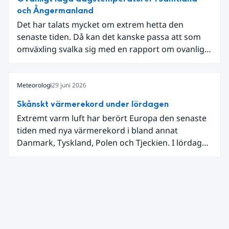
och Ångermanland
Det har talats mycket om extrem hetta den
senaste tiden. Då kan det kanske passa att som
omväxling svalka sig med en rapport om ovanligt
låga dagstemperaturer i Ångermanland och
Jämtland och stormbyar på Gotland.
Meteorologi
29 juni 2026
Skånskt värmerekord under lördagen
Extremt varm luft har berört Europa den senaste
tiden med nya värmerekord i bland annat
Danmark, Tyskland, Polen och Tjeckien. I lördags
den 27 juni kom en nordlig utlöpare av den allra
varmaste luften tillfälligt in över våra allra
sydligaste landskap.