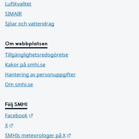
Luftkvalitet
SIMAIR
Sjöar och vattendrag
Om webbplatsen
Tillgänglighetsredogörelse
Kakor på smhi.se
Hantering av personuppgifter
Om smhi.se
Följ SMHI
Länk till annan webbplats.
Facebook
Länk till annan webbplats.
X
Länk till annan webbplats.
SMHIs meteorologer på X