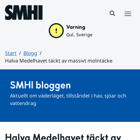
Hoppa till sidans innehåll
Meny
Varning
Gul, Sverige
Start
Blogg
Halva Medelhavet täckt av massivt molntäcke
Huvudinnehåll
SMHI bloggen
Aktuellt om väderläget, tillståndet i hav, sjöar och 
vattendrag
Halva Medelhavet täckt av 