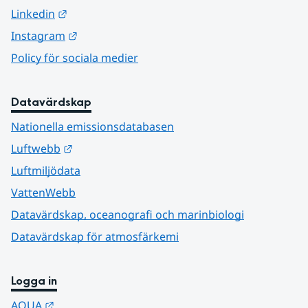
Länk till annan webbplats.
Linkedin
Länk till annan webbplats.
Instagram
Policy för sociala medier
Datavärdskap
Nationella emissionsdatabasen
Länk till annan webbplats.
Luftwebb
Luftmiljödata
VattenWebb
Datavärdskap, oceanografi och marinbiologi
Datavärdskap för atmosfärkemi
Logga in
Länk till annan webbplats.
AQUA