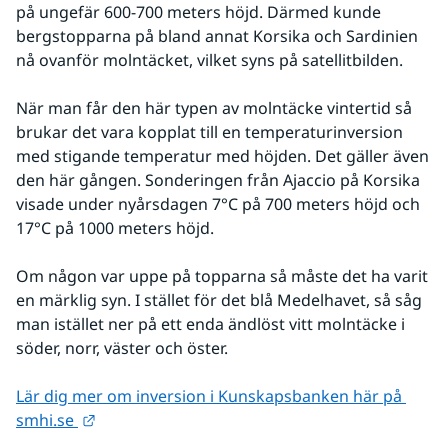
på ungefär 600-700 meters höjd. Därmed kunde 
bergstopparna på bland annat Korsika och Sardinien 
nå ovanför molntäcket, vilket syns på satellitbilden.
När man får den här typen av molntäcke vintertid så 
brukar det vara kopplat till en temperaturinversion 
med stigande temperatur med höjden. Det gäller även 
den här gången. Sonderingen från Ajaccio på Korsika 
visade under nyårsdagen 7°C på 700 meters höjd och 
17°C på 1000 meters höjd.
Om någon var uppe på topparna så måste det ha varit 
en märklig syn. I stället för det blå Medelhavet, så såg 
man istället ner på ett enda ändlöst vitt molntäcke i 
söder, norr, väster och öster.
Lär dig mer om inversion i Kunskapsbanken här på 
Länk till annan webbplats.
smhi.se 