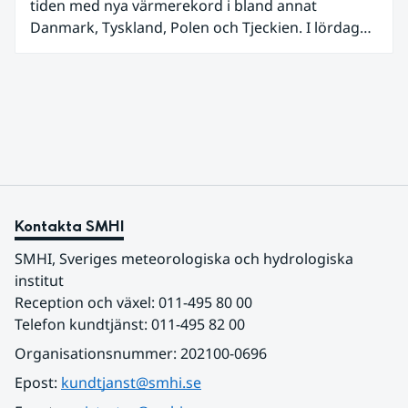
tiden med nya värmerekord i bland annat
Danmark, Tyskland, Polen och Tjeckien. I lördags
den 27 juni kom en nordlig utlöpare av den allra
varmaste luften tillfälligt in över våra allra
sydligaste landskap.
Kontakta SMHI
SMHI, Sveriges meteorologiska och hydrologiska 
institut
Reception och växel: 011-495 80 00
Telefon kundtjänst: 011-495 82 00
Organisationsnummer: 202100-0696
Epost: 
kundtjanst@smhi.se