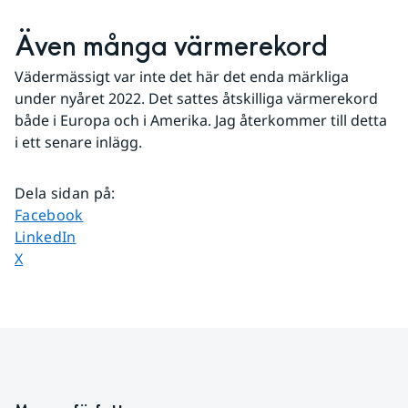
Även många värmerekord
Vädermässigt var inte det här det enda märkliga 
under nyåret 2022. Det sattes åtskilliga värmerekord 
både i Europa och i Amerika. Jag återkommer till detta 
i ett senare inlägg.
Dela sidan på
:
Dela sidan på
Facebook
Dela sidan på
LinkedIn
Dela sidan på
X