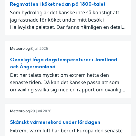
Regnvatten i köket redan på 1800-talet
Som hydrolog är det kanske inte så konstigt att
jag fastnade för köket under mitt besök i
Hallwylska palatset. Där fanns nämligen en detalj
som knöt ihop 1800-talets teknik med dagens
diskussion om vattenhushållning.
Meteorologi
8 juli 2026
Ovanligt låga dagstemperaturer i Jämtland
och Ångermanland
Det har talats mycket om extrem hetta den
senaste tiden. Då kan det kanske passa att som
omväxling svalka sig med en rapport om ovanligt
låga dagstemperaturer i Ångermanland och
Jämtland och stormbyar på Gotland.
Meteorologi
29 juni 2026
Skånskt värmerekord under lördagen
Extremt varm luft har berört Europa den senaste