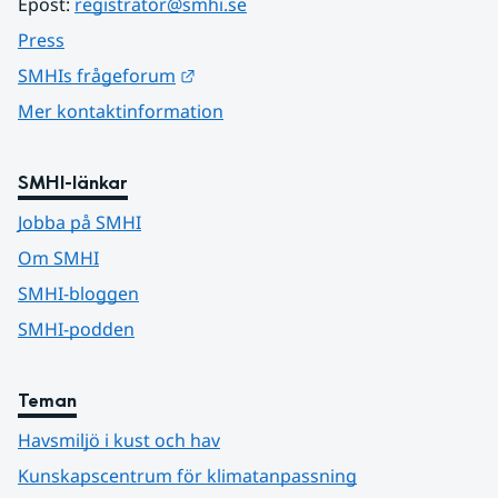
Epost: 
registrator@smhi.se
Press
Länk till annan webbplats.
SMHIs frågeforum
Mer kontaktinformation
SMHI-länkar
Jobba på SMHI
Om SMHI
SMHI-bloggen
SMHI-podden
Teman
Havsmiljö i kust och hav
Kunskapscentrum för klimatanpassning