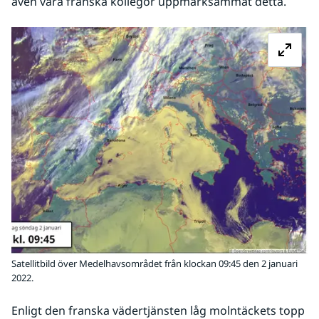
även våra franska kollegor uppmärksammat detta.
Fö
Satellitbild över Medelhavsområdet från klockan 09:45 den 2 januari
2022.
Enligt den franska vädertjänsten låg molntäckets topp 