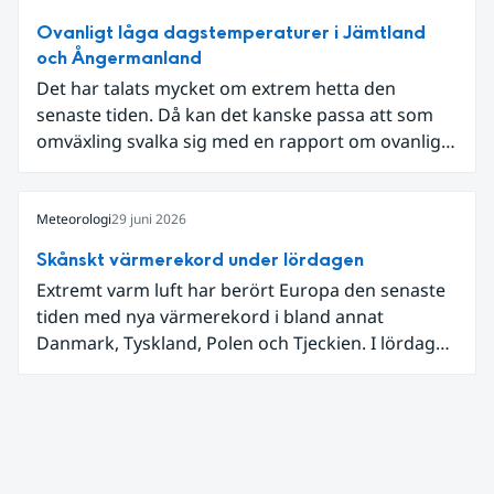
Ovanligt låga dagstemperaturer i Jämtland
och Ångermanland
Det har talats mycket om extrem hetta den
senaste tiden. Då kan det kanske passa att som
omväxling svalka sig med en rapport om ovanligt
låga dagstemperaturer i Ångermanland och
Jämtland och stormbyar på Gotland.
Meteorologi
29 juni 2026
Skånskt värmerekord under lördagen
Extremt varm luft har berört Europa den senaste
tiden med nya värmerekord i bland annat
Danmark, Tyskland, Polen och Tjeckien. I lördags
den 27 juni kom en nordlig utlöpare av den allra
varmaste luften tillfälligt in över våra allra
sydligaste landskap.