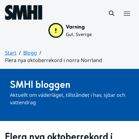
Hoppa till sidans innehåll
Meny
Varning
Gul, Sverige
Start
Blogg
Flera nya oktoberrekord i norra Norrland
Huvudinnehåll
SMHI bloggen
Aktuellt om väderläget, tillståndet i hav, sjöar och 
vattendrag
Flera nya oktoberrekord i 