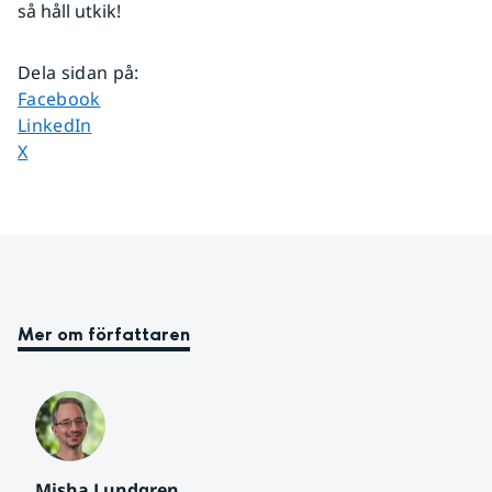
så håll utkik!
Dela sidan på
:
Dela sidan på
Facebook
Dela sidan på
LinkedIn
Dela sidan på
X
Mer om författaren
Misha Lundgren