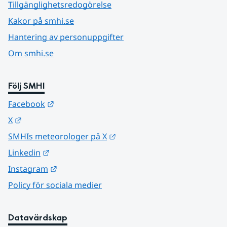
Tillgänglighetsredogörelse
Kakor på smhi.se
Hantering av personuppgifter
Om smhi.se
Följ SMHI
Länk till annan webbplats.
Facebook
Länk till annan webbplats.
X
Länk till annan webbplats.
SMHIs meteorologer på X
Länk till annan webbplats.
Linkedin
Länk till annan webbplats.
Instagram
Policy för sociala medier
Datavärdskap