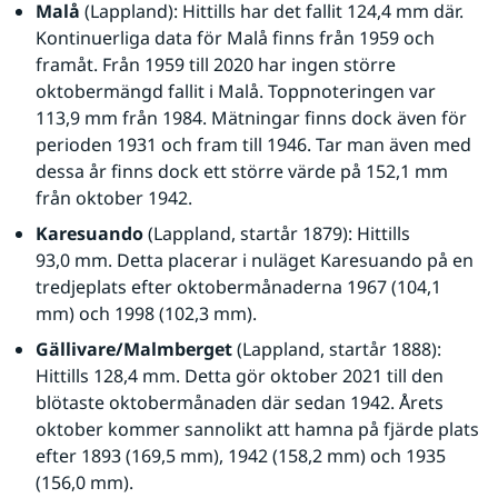
Malå
 (Lappland): Hittills har det fallit 124,4 mm där. 
Kontinuerliga data för Malå finns från 1959 och 
framåt. Från 1959 till 2020 har ingen större 
oktobermängd fallit i Malå. Toppnoteringen var 
113,9 mm från 1984. Mätningar finns dock även för 
perioden 1931 och fram till 1946. Tar man även med 
dessa år finns dock ett större värde på 152,1 mm 
från oktober 1942.
Karesuando 
(Lappland, startår 1879): Hittills 
93,0 mm. Detta placerar i nuläget Karesuando på en 
tredjeplats efter oktobermånaderna 1967 (104,1 
mm) och 1998 (102,3 mm).
Gällivare/Malmberget 
(Lappland, startår 1888): 
Hittills 128,4 mm. Detta gör oktober 2021 till den 
blötaste oktobermånaden där sedan 1942. Årets 
oktober kommer sannolikt att hamna på fjärde plats 
efter 1893 (169,5 mm), 1942 (158,2 mm) och 1935 
(156,0 mm). 