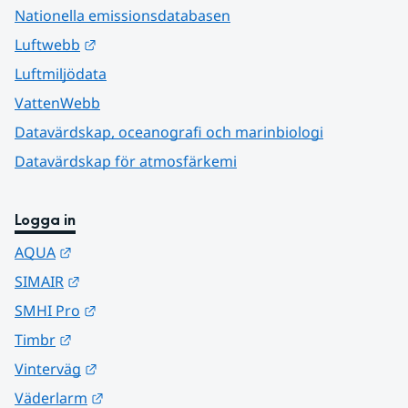
Nationella emissionsdatabasen
Länk till annan webbplats.
Luftwebb
Luftmiljödata
VattenWebb
Datavärdskap, oceanografi och marinbiologi
Datavärdskap för atmosfärkemi
Logga in
Länk till annan webbplats.
AQUA
Länk till annan webbplats.
SIMAIR
Länk till annan webbplats.
SMHI Pro
Länk till annan webbplats.
Timbr
Länk till annan webbplats.
Vinterväg
Länk till annan webbplats.
Väderlarm