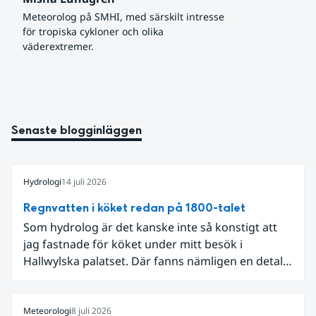
Meteorolog på SMHI, med särskilt intresse 
för tropiska cykloner och olika 
väderextremer.
Senaste blogginläggen
Hydrologi
14 juli 2026
Regnvatten i köket redan på 1800-talet
Som hydrolog är det kanske inte så konstigt att
jag fastnade för köket under mitt besök i
Hallwylska palatset. Där fanns nämligen en detalj
som knöt ihop 1800-talets teknik med dagens
diskussion om vattenhushållning.
Meteorologi
8 juli 2026