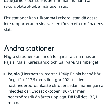
både Jarhois och Luleås del har man nu haft två 
rekordblöta oktobermånader i rad.
Fler stationer kan tillkomma i rekordlistan då dessa 
inte rapporterar in sina värden förrän efter månadens 
slut.
Andra stationer
Några stationer som ändå förtjänar att nämnas är 
Pajala, Malå, Karesuando och Gällivare/Malmberget. 
Pajala
 (Norrbotten, startår 1940): Pajala har så här 
långt fått 117,5 mm vilket gör 2021 till den 
näst nederbördsrikaste oktober sedan mätningarna 
inleddes där. Endast oktober 1967 var mer 
nederbördsrik än årets upplaga. Då föll det 132,1 
mm där.