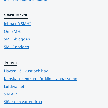
SMHI-länkar
Jobba på SMHI
Om SMHI
SMHI-bloggen
SMHI-podden
Teman
Havsmiljö i kust och hav
Kunskapscentrum för klimatanpassning
Luftkvalitet
SIMAIR
Sjöar och vattendrag