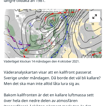
längre tillbaka än 1981.
Fö
Väderläget klockan 14 måndagen den 4 oktober 2021.
Väderanalyskartan visar att en kallfront passerat 
Sverige under måndagen. Då borde det väl bli kallare? 
Men det ska man inte alltid låta lura sig av.
Bakom kallfronten är det en kallare luftmassa sett 
över hela den nedre delen av atmosfären 