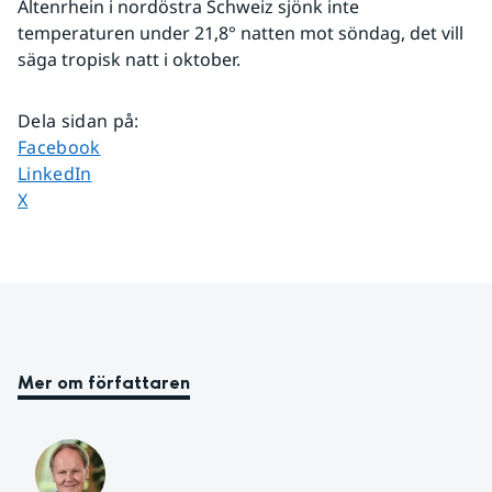
Altenrhein i nordöstra Schweiz sjönk inte 
temperaturen under 21,8° natten mot söndag, det vill 
säga tropisk natt i oktober.
Dela sidan på
:
Dela sidan på
Facebook
Dela sidan på
LinkedIn
Dela sidan på
X
Mer om författaren