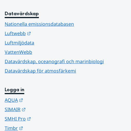
Datavärdskap
Nationella emissionsdatabasen
Länk till annan webbplats.
Luftwebb
Luftmiljödata
VattenWebb
Datavärdskap, oceanografi och marinbiologi
Datavärdskap för atmosfärkemi
Logga in
Länk till annan webbplats.
AQUA
Länk till annan webbplats.
SIMAIR
Länk till annan webbplats.
SMHI Pro
Länk till annan webbplats.
Timbr