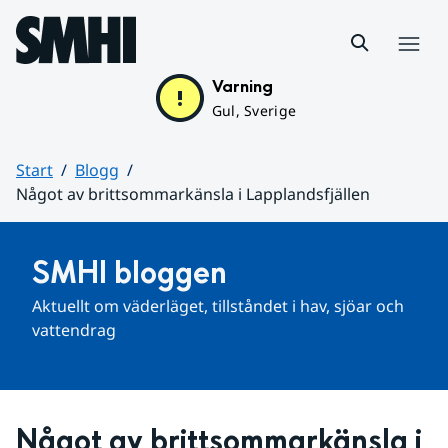
Hoppa till sidans innehåll
Meny
Varning
Gul, Sverige
Start
Blogg
Något av brittsommarkänsla i Lapplandsfjällen
Huvudinnehåll
SMHI bloggen
Aktuellt om väderläget, tillståndet i hav, sjöar och 
vattendrag
Något av brittsommarkänsla i 