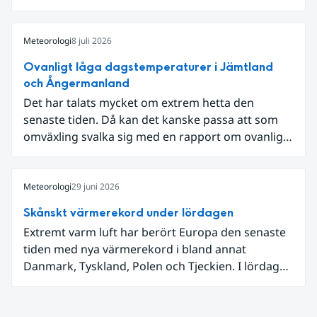
som knöt ihop 1800-talets teknik med dagens
diskussion om vattenhushållning.
Meteorologi
8 juli 2026
Ovanligt låga dagstemperaturer i Jämtland
och Ångermanland
Det har talats mycket om extrem hetta den
senaste tiden. Då kan det kanske passa att som
omväxling svalka sig med en rapport om ovanligt
låga dagstemperaturer i Ångermanland och
Jämtland och stormbyar på Gotland.
Meteorologi
29 juni 2026
Skånskt värmerekord under lördagen
Extremt varm luft har berört Europa den senaste
tiden med nya värmerekord i bland annat
Danmark, Tyskland, Polen och Tjeckien. I lördags
den 27 juni kom en nordlig utlöpare av den allra
varmaste luften tillfälligt in över våra allra