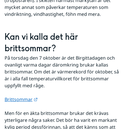
(troposfären). I skikten närmast markytan är det 
mycket annat som påverkar temperaturen som 
vindriktning, vindhastighet, föhn med mera.
Kan vi kalla det här 
brittsommar?
På torsdag den 7 oktober är det Birgittadagen och 
ovanligt varma dagar däromkring brukar kallas 
brittsommar. Om det är värmerekord för oktober, så 
är i alla fall temperaturvillkoret för brittsommar 
uppfyllt med råge.
Länk till annan webbplats.
Brittsommar
Men för en äkta brittsommar brukar det krävas 
ytterligare några saker. Det bör ha varit en markant 
kylig period dessförinnan, så att det känns som att 