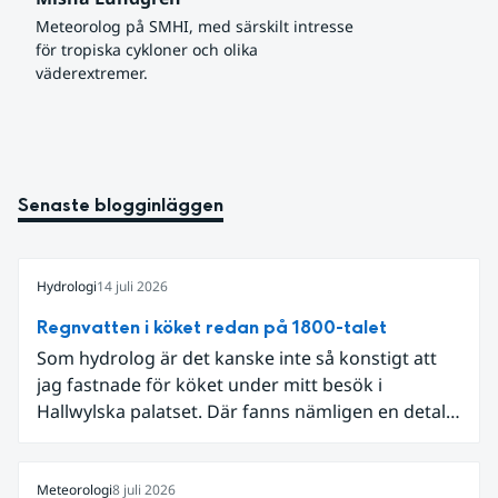
Meteorolog på SMHI, med särskilt intresse 
för tropiska cykloner och olika 
väderextremer.
Senaste blogginläggen
Hydrologi
14 juli 2026
Regnvatten i köket redan på 1800-talet
Som hydrolog är det kanske inte så konstigt att
jag fastnade för köket under mitt besök i
Hallwylska palatset. Där fanns nämligen en detalj
som knöt ihop 1800-talets teknik med dagens
diskussion om vattenhushållning.
Meteorologi
8 juli 2026