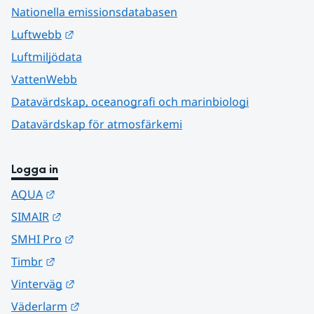
Nationella emissionsdatabasen
Länk till annan webbplats.
Luftwebb
Luftmiljödata
VattenWebb
Datavärdskap, oceanografi och marinbiologi
Datavärdskap för atmosfärkemi
Logga in
Länk till annan webbplats.
AQUA
Länk till annan webbplats.
SIMAIR
Länk till annan webbplats.
SMHI Pro
Länk till annan webbplats.
Timbr
Länk till annan webbplats.
Vinterväg
Länk till annan webbplats.
Väderlarm