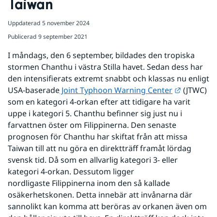
Taiwan
Uppdaterad
5 november 2024
Publicerad
9 september 2021
I måndags, den 6 september, bildades den tropiska 
stormen Chanthu i västra Stilla havet. Sedan dess har 
den intensifierats extremt snabbt och klassas nu enligt 
Länk till
USA-baserade
 Joint Typhoon Warning Center
 (JTWC) 
som en kategori 4-orkan efter att tidigare ha varit 
uppe i kategori 5. Chanthu befinner sig just nu i 
farvattnen öster om Filippinerna. Den senaste 
prognosen för Chanthu har skiftat från att missa 
Taiwan till att nu göra en direktträff framåt lördag 
svensk tid. Då som en allvarlig kategori 3- eller 
kategori 4-orkan. Dessutom ligger 
nordligaste Filippinerna inom den så kallade 
osäkerhetskonen. Detta innebär att invånarna där 
sannolikt kan komma att beröras av orkanen även om 