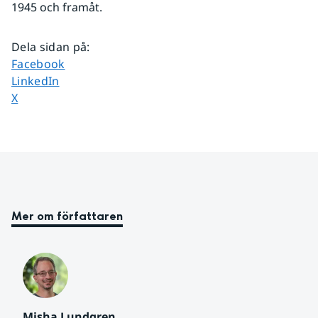
1945 och framåt.
Dela sidan på
:
Dela sidan på
Facebook
Dela sidan på
LinkedIn
Dela sidan på
X
Mer om författaren
Misha Lundgren