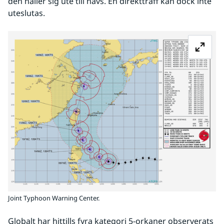
den håller sig ute till havs. En direktträff kan dock inte 
uteslutas. 
Fö
Joint Typhoon Warning Center.
Globalt har hittills fyra kategori 5-orkaner observerats 