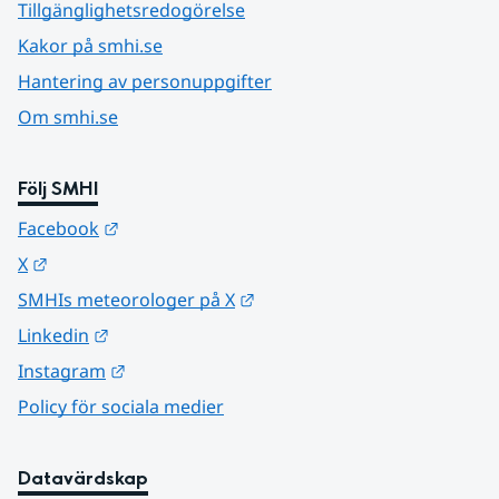
Tillgänglighetsredogörelse
Kakor på smhi.se
Hantering av personuppgifter
Om smhi.se
Följ SMHI
Länk till annan webbplats.
Facebook
Länk till annan webbplats.
X
Länk till annan webbplats.
SMHIs meteorologer på X
Länk till annan webbplats.
Linkedin
Länk till annan webbplats.
Instagram
Policy för sociala medier
Datavärdskap