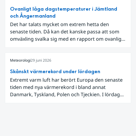
Ovanligt låga dagstemperaturer i Jämtland
och Ångermanland
Det har talats mycket om extrem hetta den
senaste tiden. Då kan det kanske passa att som
omväxling svalka sig med en rapport om ovanligt
låga dagstemperaturer i Ångermanland och
Jämtland och stormbyar på Gotland.
Meteorologi
29 juni 2026
Skånskt värmerekord under lördagen
Extremt varm luft har berört Europa den senaste
tiden med nya värmerekord i bland annat
Danmark, Tyskland, Polen och Tjeckien. I lördags
den 27 juni kom en nordlig utlöpare av den allra
varmaste luften tillfälligt in över våra allra
sydligaste landskap.