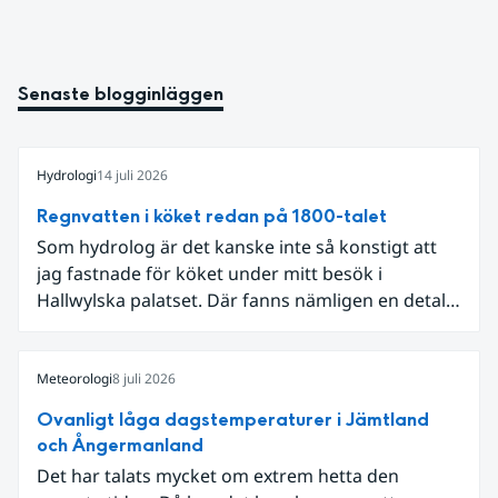
Senaste blogginläggen
Hydrologi
14 juli 2026
Regnvatten i köket redan på 1800-talet
Som hydrolog är det kanske inte så konstigt att
jag fastnade för köket under mitt besök i
Hallwylska palatset. Där fanns nämligen en detalj
som knöt ihop 1800-talets teknik med dagens
diskussion om vattenhushållning.
Meteorologi
8 juli 2026
Ovanligt låga dagstemperaturer i Jämtland
och Ångermanland
Det har talats mycket om extrem hetta den