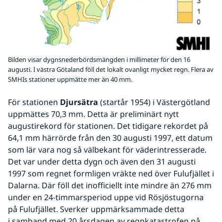
Bilden visar dygnsnederbördsmängden i millimeter för den 16
augusti. I västra Götaland föll det lokalt ovanligt mycket regn. Flera av
SMHIs stationer uppmätte mer än 40 mm.
För stationen 
Djursätra
 (startår 1954) i Västergötland 
uppmättes 70,3 mm. Detta är preliminärt nytt 
augustirekord för stationen. Det tidigare rekordet på 
64,1 mm härrörde från den 30 augusti 1997, ett datum 
som lär vara nog så välbekant för väderintresserade. 
Det var under detta dygn och även den 31 augusti 
1997 som regnet formligen vräkte ned över Fulufjället i 
Dalarna. Där föll det inofficiellt inte mindre än 276 mm 
under en 24-timmarsperiod uppe vid Rösjöstugorna 
på Fulufjället. Sverker uppmärksammade detta 
i samband med 20 årsdagen av regnkatastrofen på 