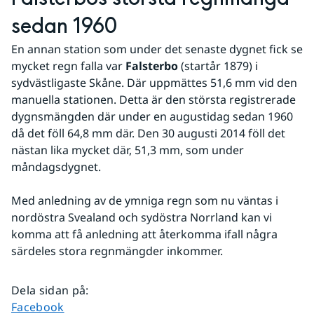
sedan 1960
En annan station som under det senaste dygnet fick se 
mycket regn falla var 
Falsterbo
 (startår 1879) i 
sydvästligaste Skåne. Där uppmättes 51,6 mm vid den 
manuella stationen. Detta är den största registrerade 
dygnsmängden där under en augustidag sedan 1960 
då det föll 64,8 mm där. Den 30 augusti 2014 föll det 
nästan lika mycket där, 51,3 mm, som under 
måndagsdygnet. 
Med anledning av de ymniga regn som nu väntas i 
nordöstra Svealand och sydöstra Norrland kan vi 
komma att få anledning att återkomma ifall några 
särdeles stora regnmängder inkommer.
Dela sidan på
:
Dela sidan på
Facebook