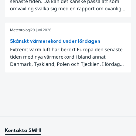
senaste tiden. Då kan det kanske passa att som
omväxling svalka sig med en rapport om ovanligt
låga dagstemperaturer i Ångermanland och
Jämtland och stormbyar på Gotland.
Meteorologi
29 juni 2026
Skånskt värmerekord under lördagen
Extremt varm luft har berört Europa den senaste
tiden med nya värmerekord i bland annat
Danmark, Tyskland, Polen och Tjeckien. I lördags
den 27 juni kom en nordlig utlöpare av den allra
varmaste luften tillfälligt in över våra allra
sydligaste landskap.
Kontakta SMHI