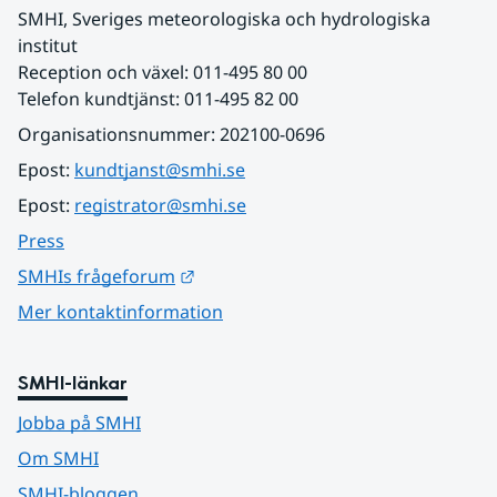
SMHI, Sveriges meteorologiska och hydrologiska 
institut
Reception och växel: 011-495 80 00
Telefon kundtjänst: 011-495 82 00
Organisationsnummer: 202100-0696
Epost: 
kundtjanst@smhi.se
Epost: 
registrator@smhi.se
Press
Länk till annan webbplats.
SMHIs frågeforum
Mer kontaktinformation
SMHI-länkar
Jobba på SMHI
Om SMHI
SMHI-bloggen