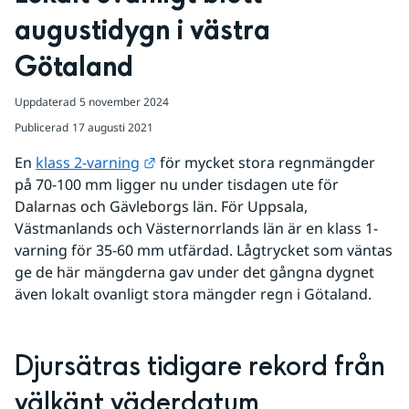
augustidygn i västra 
Götaland
Uppdaterad
5 november 2024
Publicerad
17 augusti 2021
Länk till annan webbplats.
En 
klass 2-varning
 för mycket stora regnmängder 
på 70-100 mm ligger nu under tisdagen ute för 
Dalarnas och Gävleborgs län. För Uppsala, 
Västmanlands och Västernorrlands län är en klass 1-
varning för 35-60 mm utfärdad. Lågtrycket som väntas 
ge de här mängderna gav under det gångna dygnet 
även lokalt ovanligt stora mängder regn i Götaland.
Djursätras tidigare rekord från 
välkänt väderdatum