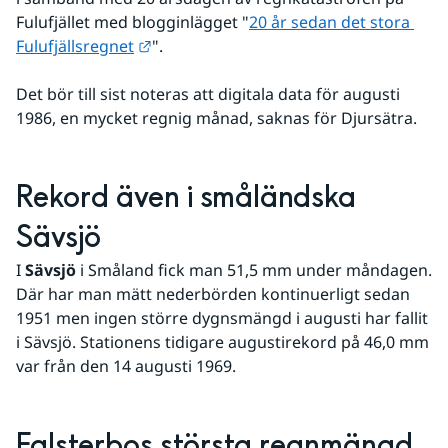
Fulufjället med blogginlägget "
20 år sedan det stora 
Länk till annan webbplats.
Fulufjällsregnet
".
Det bör till sist noteras att digitala data för augusti 
1986, en mycket regnig månad, saknas för Djursätra.
Rekord även i småländska 
Sävsjö
I 
Sävsjö
 i Småland fick man 51,5 mm under måndagen. 
Där har man mätt nederbörden kontinuerligt sedan 
1951 men ingen större dygnsmängd i augusti har fallit 
i Sävsjö. Stationens tidigare augustirekord på 46,0 mm 
var från den 14 augusti 1969.
Falsterbos största regnmängd 