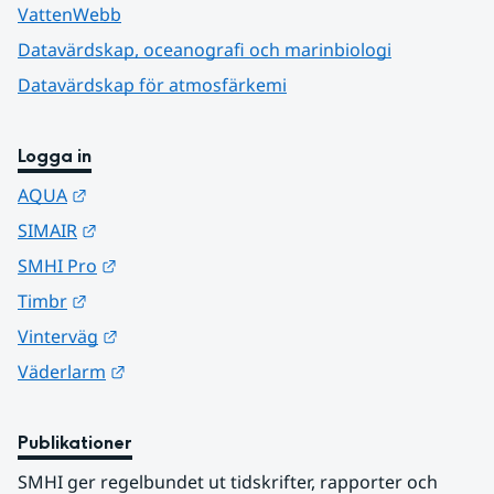
VattenWebb
Datavärdskap, oceanografi och marinbiologi
Datavärdskap för atmosfärkemi
Logga in
Länk till annan webbplats.
AQUA
Länk till annan webbplats.
SIMAIR
Länk till annan webbplats.
SMHI Pro
Länk till annan webbplats.
Timbr
Länk till annan webbplats.
Vinterväg
Länk till annan webbplats.
Väderlarm
Publikationer
SMHI ger regelbundet ut tidskrifter, rapporter och 