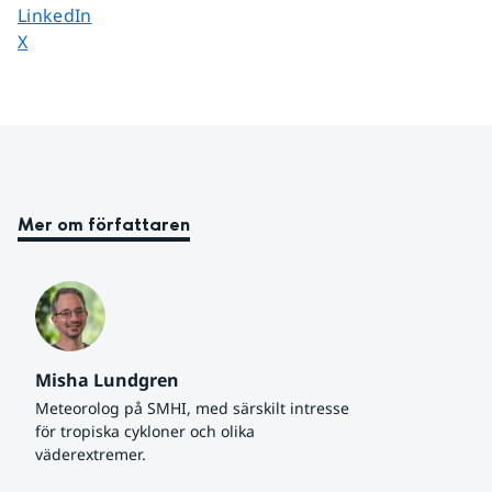
Dela sidan på
LinkedIn
Dela sidan på
X
Mer om författaren
Misha Lundgren
Meteorolog på SMHI, med särskilt intresse 
för tropiska cykloner och olika 
väderextremer.