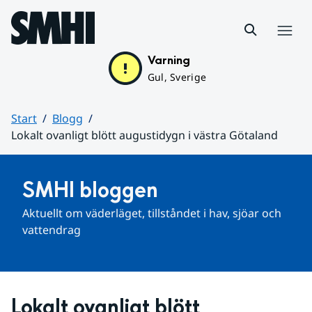
Hoppa till sidans innehåll
Meny
Varning
Gul, Sverige
Start
Blogg
Lokalt ovanligt blött augustidygn i västra Götaland
Huvudinnehåll
SMHI bloggen
Aktuellt om väderläget, tillståndet i hav, sjöar och 
vattendrag
Lokalt ovanligt blött 