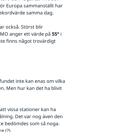
ör Europa sammanställt har 
 rekordvärde samma dag.
 också. Störst blir 
WMO anger ett värde på 
55°
 i 
e finns något trovärdigt 
fundet inte kan enas om vilka 
. Men hur kan det ha blivit 
tt vissa stationer kan ha 
ålning. Det var nog även den 
te bedömdes som så noga. 
e (?).