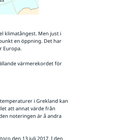
 klimatångest. Men just i 
npunkt en öppning. Det har 
ör Europa.
llande värmerekordet för 
änk till annan webbplats.
temperaturer i Grekland kan 
et att annat värde från 
den noteringen är å andra 
toro den 13 juli 2017. I den 