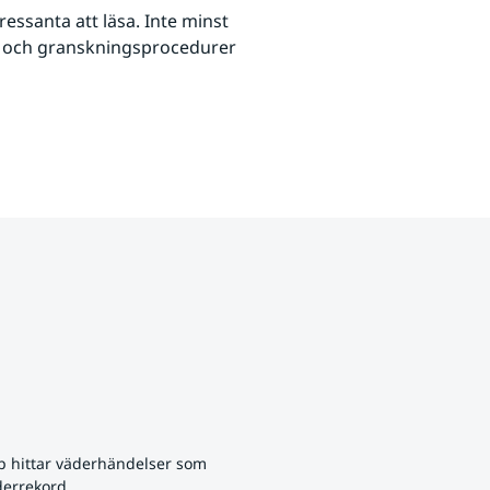
ssanta att läsa. Inte minst 
ät och granskningsprocedurer 
p hittar väderhändelser som 
derrekord.