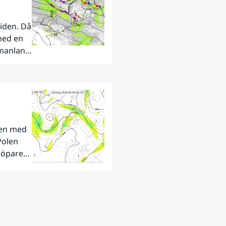
iden. Då
med en
rmanland
den med
Polen
tlöpare
ra