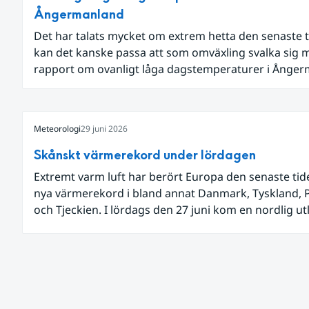
Ångermanland
Det har talats mycket om extrem hetta den senaste t
kan det kanske passa att som omväxling svalka sig 
rapport om ovanligt låga dagstemperaturer i Ånge
och Jämtland och stormbyar på Gotland.
Meteorologi
29 juni 2026
Skånskt värmerekord under lördagen
Extremt varm luft har berört Europa den senaste ti
nya värmerekord i bland annat Danmark, Tyskland, 
och Tjeckien. I lördags den 27 juni kom en nordlig u
av den allra varmaste luften tillfälligt in över våra all
sydligaste landskap.