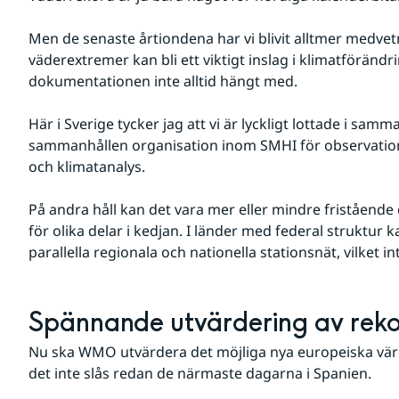
Men de senaste årtiondena har vi blivit alltmer medvetn
väderextremer kan bli ett viktigt inslag i klimatförändri
dokumentationen inte alltid hängt med.
Här i Sverige tycker jag att vi är lyckligt lottade i sa
sammanhållen organisation inom SMHI för observation
och klimatanalys.
På andra håll kan det vara mer eller mindre fristående
för olika delar i kedjan. I länder med federal struktur 
parallella regionala och nationella stationsnät, vilket in
Spännande utvärdering av rekor
Nu ska WMO utvärdera det möjliga nya europeiska värm
det inte slås redan de närmaste dagarna i Spanien.