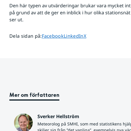
Den här typen av utvärderingar brukar vara mycket intre
på grund av att de ger en inblick i hur olika stationsn
ser ut.
Dela sidan på
Dela sidan på
Dela sidan på
Dela sidan på
:
Facebook
LinkedIn
X
Mer om författaren
Sverker Hellström
Meteorolog på SMHI, som med statistikens hjäl
skiljer sig från ”det vanliga”, exempelvis nya vä