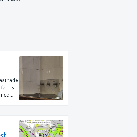
fastnade
r fanns
 med
och