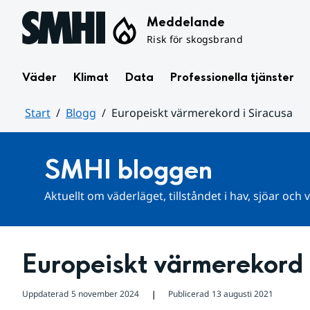
Hoppa till sidans innehåll
Meddelande
Risk för skogsbrand
Väder
Klimat
Data
Professionella tjänster
Start
Blogg
Europeiskt värmerekord i Siracusa
Huvudinnehåll
SMHI bloggen
Aktuellt om väderläget, tillståndet i hav, sjöar och
Europeiskt värmerekord 
Uppdaterad
5 november 2024
Publicerad
13 augusti 2021
❘