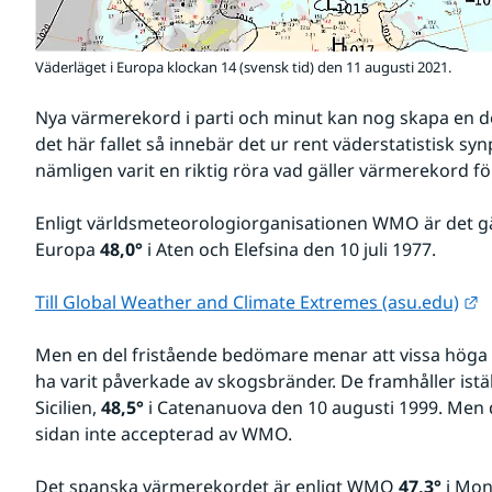
Väderläget i Europa klockan 14 (svensk tid) den 11 augusti 2021.
Nya värmerekord i parti och minut kan nog skapa en del
det här fallet så innebär det ur rent väderstatistisk sy
nämligen varit en riktig röra vad gäller värmerekord f
Enligt världsmeteorologiorganisationen WMO är det gä
Europa 
48,0°
 i Aten och Elefsina den 10 juli 1977.
L
Till Global Weather and Climate Extremes (asu.edu)
Men en del fristående bedömare menar att vissa höga 
ha varit påverkade av skogsbränder. De framhåller iställ
Sicilien, 
48,5°
 i Catenanuova den 10 augusti 1999. Men 
sidan inte accepterad av WMO.
Det spanska värmerekordet är enligt WMO 
47,3°
 i Mon