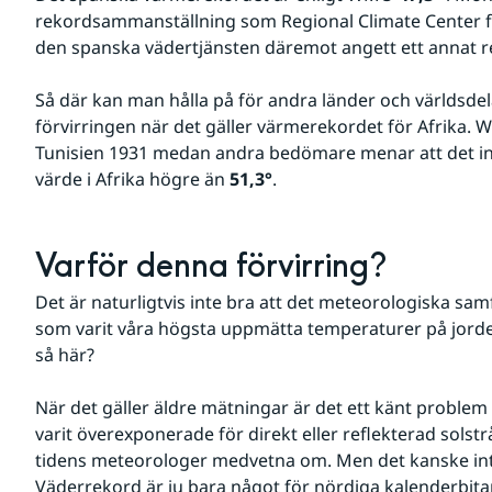
rekordsammanställning som Regional Climate Center f
den spanska vädertjänsten däremot angett ett annat
Så där kan man hålla på för andra länder och världsdelar
förvirringen när det gäller värmerekordet för Afrika. 
Tunisien 1931 medan andra bedömare menar att det int
värde i Afrika högre än 
51,3°
.
Varför denna förvirring?
Det är naturligtvis inte bra att det meteorologiska sam
som varit våra högsta uppmätta temperaturer på jorden
så här?
När det gäller äldre mätningar är det ett känt problem a
varit överexponerade för direkt eller reflekterad solstr
tidens meteorologer medvetna om. Men det kanske in
Väderrekord är ju bara något för nördiga kalenderbitar