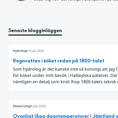
Senaste blogginläggen
Hydrologi
14 juli 2026
Regnvatten i köket redan på 1800-talet
Som hydrolog är det kanske inte så konstigt att jag 
för köket under mitt besök i Hallwylska palatset. Dä
nämligen en detalj som knöt ihop 1800-talets teknik
dagens diskussion om vattenhushållning.
Meteorologi
8 juli 2026
Ovanligt låga dagstemperaturer i Jämtland 