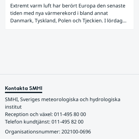
Extremt varm luft har berört Europa den senaste
tiden med nya värmerekord i bland annat
Danmark, Tyskland, Polen och Tjeckien. I lördags
den 27 juni kom en nordlig utlöpare av den allra
varmaste luften tillfälligt in över våra allra
sydligaste landskap.
Kontakta SMHI
SMHI, Sveriges meteorologiska och hydrologiska 
institut
Reception och växel: 011-495 80 00
Telefon kundtjänst: 011-495 82 00
Organisationsnummer: 202100-0696