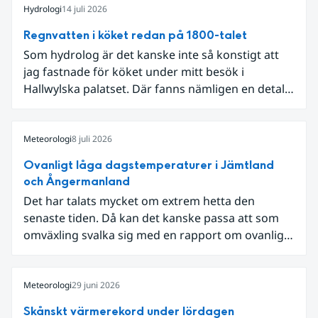
Hydrologi
14 juli 2026
Regnvatten i köket redan på 1800-talet
Som hydrolog är det kanske inte så konstigt att
jag fastnade för köket under mitt besök i
Hallwylska palatset. Där fanns nämligen en detalj
som knöt ihop 1800-talets teknik med dagens
diskussion om vattenhushållning.
Meteorologi
8 juli 2026
Ovanligt låga dagstemperaturer i Jämtland
och Ångermanland
Det har talats mycket om extrem hetta den
senaste tiden. Då kan det kanske passa att som
omväxling svalka sig med en rapport om ovanligt
låga dagstemperaturer i Ångermanland och
Jämtland och stormbyar på Gotland.
Meteorologi
29 juni 2026
Skånskt värmerekord under lördagen