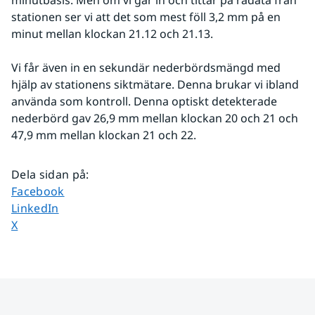
minutbasis. Men om vi går in och tittar på rådata från 
stationen ser vi att det som mest föll 3,2 mm på en 
minut mellan klockan 21.12 och 21.13.
Vi får även in en sekundär nederbördsmängd med 
hjälp av stationens siktmätare. Denna brukar vi ibland 
använda som kontroll. Denna optiskt detekterade 
nederbörd gav 26,9 mm mellan klockan 20 och 21 och 
47,9 mm mellan klockan 21 och 22.
Dela sidan på
:
Dela sidan på
Facebook
Dela sidan på
LinkedIn
Dela sidan på
X