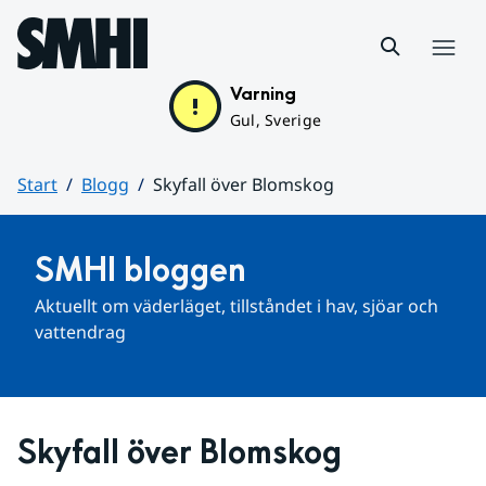
Hoppa till sidans innehåll
Meny
Varning
Gul, Sverige
Start
Blogg
Skyfall över Blomskog
Huvudinnehåll
SMHI bloggen
Aktuellt om väderläget, tillståndet i hav, sjöar och 
vattendrag
Skyfall över Blomskog