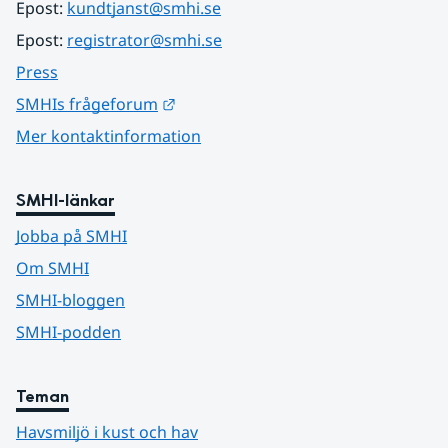
Epost: 
kundtjanst@smhi.se
Epost: 
registrator@smhi.se
Press
Länk till annan webbplats.
SMHIs frågeforum
Mer kontaktinformation
SMHI-länkar
Jobba på SMHI
Om SMHI
SMHI-bloggen
SMHI-podden
Teman
Havsmiljö i kust och hav