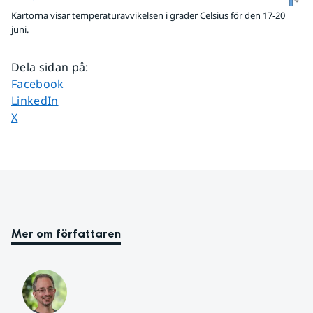
Kartorna visar temperaturavvikelsen i grader Celsius för den 17-20
juni.
Dela sidan på
:
Dela sidan på
Facebook
Dela sidan på
LinkedIn
Dela sidan på
X
Mer om författaren