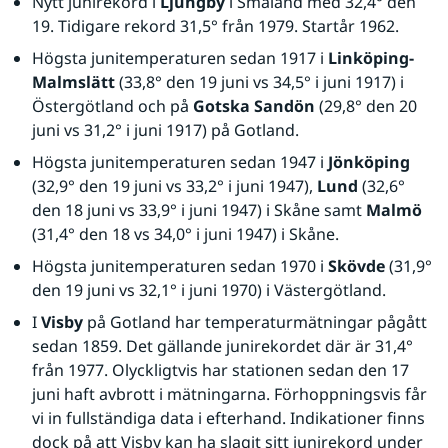
Nytt junirekord i 
Ljungby
 i Småland med 32,4° den 
19. Tidigare rekord 31,5° från 1979. Startår 1962.
Högsta junitemperaturen sedan 1917 i 
Linköping-
Malmslätt
 (33,8° den 19 juni vs 34,5° i juni 1917) i 
Östergötland och på 
Gotska Sandön
 (29,8° den 20 
juni vs 31,2° i juni 1917) på Gotland.
Högsta junitemperaturen sedan 1947 i 
Jönköping
(32,9° den 19 juni vs 33,2° i juni 1947), 
Lund
 (32,6° 
den 18 juni vs 33,9° i juni 1947) i Skåne samt 
Malmö
(31,4° den 18 vs 34,0° i juni 1947) i Skåne.
Högsta junitemperaturen sedan 1970 i 
Skövde
 (31,9° 
den 19 juni vs 32,1° i juni 1970) i Västergötland.
I 
Visby
 på Gotland har temperaturmätningar pågått 
sedan 1859. Det gällande junirekordet där är 31,4° 
från 1977. Olyckligtvis har stationen sedan den 17 
juni haft avbrott i mätningarna. Förhoppningsvis får 
vi in fullständiga data i efterhand. Indikationer finns 
dock på att Visby kan ha slagit sitt junirekord under 