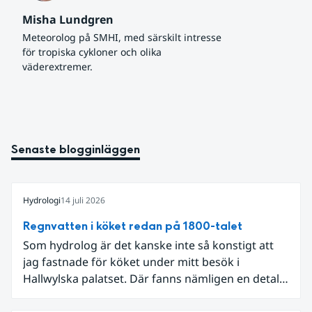
Misha Lundgren
Meteorolog på SMHI, med särskilt intresse 
för tropiska cykloner och olika 
väderextremer.
Senaste blogginläggen
Hydrologi
14 juli 2026
Regnvatten i köket redan på 1800-talet
Som hydrolog är det kanske inte så konstigt att
jag fastnade för köket under mitt besök i
Hallwylska palatset. Där fanns nämligen en detalj
som knöt ihop 1800-talets teknik med dagens
diskussion om vattenhushållning.