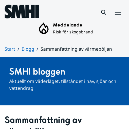
Hoppa till sidans innehåll
Meny
Meddelande
Risk för skogsbrand
Start
Blogg
Sammanfattning av värmeböljan
Huvudinnehåll
SMHI bloggen
Aktuellt om väderläget, tillståndet i hav, sjöar och 
vattendrag
Sammanfattning av 