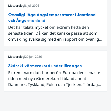
Meteorologi
8 juli 2026
Ovanligt låga dagstemperaturer i Jämtland
och Ångermanland
Det har talats mycket om extrem hetta den
senaste tiden. Då kan det kanske passa att som
omväxling svalka sig med en rapport om ovanligt
låga dagstemperaturer i Ångermanland och
Jämtland och stormbyar på Gotland.
Meteorologi
29 juni 2026
Skånskt värmerekord under lördagen
Extremt varm luft har berört Europa den senaste
tiden med nya värmerekord i bland annat
Danmark, Tyskland, Polen och Tjeckien. I lördags
den 27 juni kom en nordlig utlöpare av den allra
varmaste luften tillfälligt in över våra allra
sydligaste landskap.