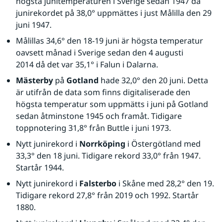
högsta junitemperaturen i Sverige sedan 1947 då 
junirekordet på 38,0° uppmättes i just Målilla den 29 
juni 1947.
Målillas 34,6° den 18-19 juni är högsta temperatur 
oavsett månad i Sverige sedan den 4 augusti 
2014 då det var 35,1° i Falun i Dalarna.
Mästerby
 på 
Gotland
 hade 32,0° den 20 juni. Detta 
är utifrån de data som finns digitaliserade den 
högsta temperatur som uppmätts i juni på Gotland 
sedan åtminstone 1945 och framåt. Tidigare 
toppnotering 31,8° från Buttle i juni 1973.
Nytt junirekord i 
Norrköping
 i Östergötland med 
33,3° den 18 juni. Tidigare rekord 33,0° från 1947. 
Startår 1944.
Nytt junirekord i 
Falsterbo 
i Skåne med 28,2° den 19. 
Tidigare rekord 27,8° från 2019 och 1992. Startår 
1880.