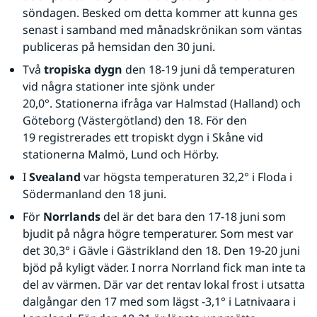
söndagen. Besked om detta kommer att kunna ges 
senast i samband med månadskrönikan som väntas 
publiceras på hemsidan den 30 juni.
Två 
tropiska dygn
 den 18-19 juni då temperaturen 
vid några stationer inte sjönk under 
20,0°. Stationerna ifråga var Halmstad (Halland) och 
Göteborg (Västergötland) den 18. För den 
19 registrerades ett tropiskt dygn i Skåne vid 
stationerna Malmö, Lund och Hörby.
I 
Svealand
 var högsta temperaturen 32,2° i Floda i 
Södermanland den 18 juni. 
För 
Norrlands
 del är det bara den 17-18 juni som 
bjudit på några högre temperaturer. Som mest var 
det 30,3° i Gävle i Gästrikland den 18. Den 19-20 juni 
bjöd på kyligt väder. I norra Norrland fick man inte ta 
del av värmen. Där var det rentav lokal frost i utsatta 
dalgångar den 17 med som lägst -3,1° i Latnivaara i 