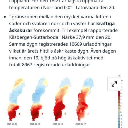
Lappland. För den 18-21 är lägsta uppmätta 
temperaturen i Norrland 0,0° i Latnivaara den 20.
I gränszonen mellan den mycket varma luften i 
söder och svalare i norr och i väster har 
kraftiga 
åskskurar
 förekommit. Till exempel rapporterade 
Kilsbergen-Suttarboda i Närke 37,9 mm den 20. 
Samma dygn registrerades 10669 urladdningar 
vilket är årets hittills åskrikaste dygn. Även dagen 
innan, den 19, bjöd på hög åskaktivitet med 
totalt 8967 registrerade urladdningar.
Fö