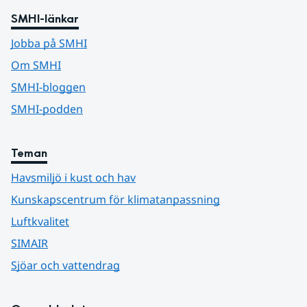
SMHI-länkar
Jobba på SMHI
Om SMHI
SMHI-bloggen
SMHI-podden
Teman
Havsmiljö i kust och hav
Kunskapscentrum för klimatanpassning
Luftkvalitet
SIMAIR
Sjöar och vattendrag