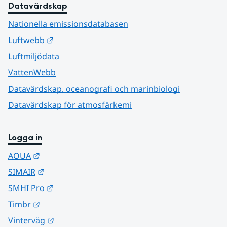
Datavärdskap
Nationella emissionsdatabasen
Länk till annan webbplats.
Luftwebb
Luftmiljödata
VattenWebb
Datavärdskap, oceanografi och marinbiologi
Datavärdskap för atmosfärkemi
Logga in
Länk till annan webbplats.
AQUA
Länk till annan webbplats.
SIMAIR
Länk till annan webbplats.
SMHI Pro
Länk till annan webbplats.
Timbr
Länk till annan webbplats.
Vinterväg