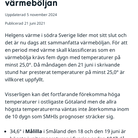
värmeböljan
Uppdaterad
5 november 2024
Publicerad
21 juni 2021
Helgens värme i södra Sverige lider mot sitt slut och 
det är nu dags att sammanfatta värmeböljan. För att 
en period med värme skall klassificeras som en 
värmebölja krävs fem dygn med temperaturer på 
minst 25,0°. Då måndagen den 21 juni i skrivande 
stund har presterat temperaturer på minst 25,0° är 
villkoret uppfyllt.
Visserligen kan det fortfarande förekomma höga 
temperaturer i ostligaste Götaland men de allra 
högsta temperaturerna väntas inte återkomma inom 
de 10 dygn som SMHIs prognoser sträcker sig.
34,6° i 
Målilla
 i Småland den 18 och den 19 juni är 