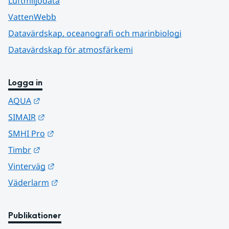
Luftmiljödata
VattenWebb
Datavärdskap, oceanografi och marinbiologi
Datavärdskap för atmosfärkemi
Logga in
Länk till annan webbplats.
AQUA
Länk till annan webbplats.
SIMAIR
Länk till annan webbplats.
SMHI Pro
Länk till annan webbplats.
Timbr
Länk till annan webbplats.
Vinterväg
Länk till annan webbplats.
Väderlarm
Publikationer