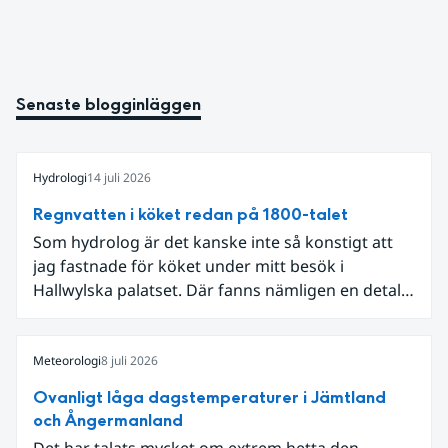
Senaste blogginläggen
Hydrologi
14 juli 2026
Regnvatten i köket redan på 1800-talet
Som hydrolog är det kanske inte så konstigt att
jag fastnade för köket under mitt besök i
Hallwylska palatset. Där fanns nämligen en detalj
som knöt ihop 1800-talets teknik med dagens
diskussion om vattenhushållning.
Meteorologi
8 juli 2026
Ovanligt låga dagstemperaturer i Jämtland
och Ångermanland
Det har talats mycket om extrem hetta den