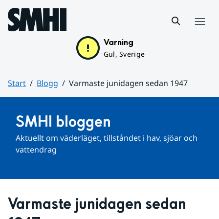
Hoppa till sidans innehåll
Meny
Varning
Gul, Sverige
Start
Blogg
Varmaste junidagen sedan 1947
Huvudinnehåll
SMHI bloggen
Aktuellt om väderläget, tillståndet i hav, sjöar och 
vattendrag
Varmaste junidagen sedan 