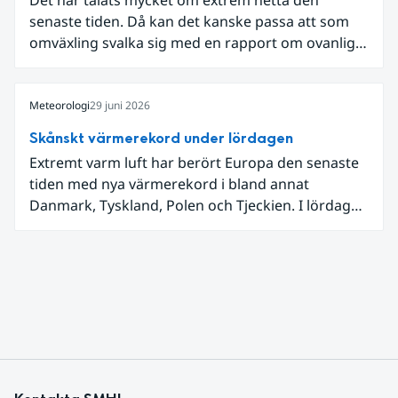
senaste tiden. Då kan det kanske passa att som
omväxling svalka sig med en rapport om ovanligt
låga dagstemperaturer i Ångermanland och
Jämtland och stormbyar på Gotland.
Meteorologi
29 juni 2026
Skånskt värmerekord under lördagen
Extremt varm luft har berört Europa den senaste
tiden med nya värmerekord i bland annat
Danmark, Tyskland, Polen och Tjeckien. I lördags
den 27 juni kom en nordlig utlöpare av den allra
varmaste luften tillfälligt in över våra allra
sydligaste landskap.