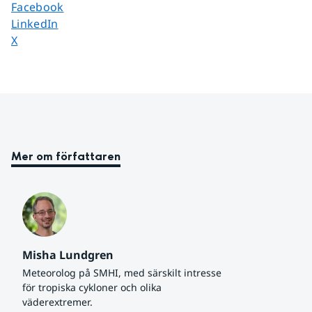
Dela sidan på
Facebook
Dela sidan på
LinkedIn
Dela sidan på
X
Mer om författaren
Misha Lundgren
Meteorolog på SMHI, med särskilt intresse 
för tropiska cykloner och olika 
väderextremer.