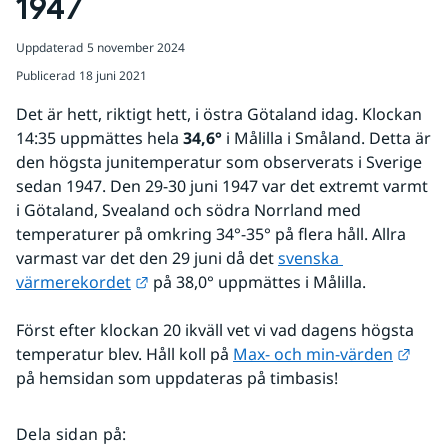
1947
Uppdaterad
5 november 2024
Publicerad
18 juni 2021
Det är hett, riktigt hett, i östra Götaland idag. Klockan 
14:35 uppmättes hela 
34,6°
 i Målilla i Småland. Detta är 
den högsta junitemperatur som observerats i Sverige 
sedan 1947. Den 29-30 juni 1947 var det extremt varmt 
i Götaland, Svealand och södra Norrland med 
temperaturer på omkring 34°-35° på flera håll. Allra 
varmast var det den 29 juni då det 
svenska 
Länk till annan webbplats.
värmerekordet
 på 38,0° uppmättes i Målilla.
Först efter klockan 20 ikväll vet vi vad dagens högsta 
Länk 
temperatur blev. Håll koll på 
Max- och min-värden
på hemsidan som uppdateras på timbasis!
Dela sidan på
: