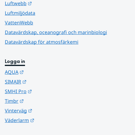
Länk till annan webbplats.
Luftwebb
Luftmiljödata
VattenWebb
Datavärdskap, oceanografi och marinbiologi
Datavärdskap för atmosfärkemi
Logga in
Länk till annan webbplats.
AQUA
Länk till annan webbplats.
SIMAIR
Länk till annan webbplats.
SMHI Pro
Länk till annan webbplats.
Timbr
Länk till annan webbplats.
Vinterväg
Länk till annan webbplats.
Väderlarm