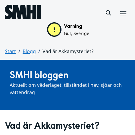
Hoppa till sidans innehåll
Meny
Varning
Gul, Sverige
Start
Blogg
Vad är Akkamysteriet?
Huvudinnehåll
SMHI bloggen
Aktuellt om väderläget, tillståndet i hav, sjöar och 
vattendrag
Vad är Akkamysteriet?