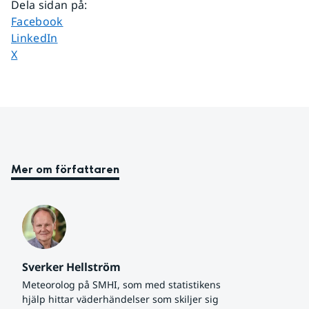
Dela sidan på
:
Dela sidan på
Facebook
Dela sidan på
LinkedIn
Dela sidan på
X
Mer om författaren
Sverker Hellström
Meteorolog på SMHI, som med statistikens 
hjälp hittar väderhändelser som skiljer sig 