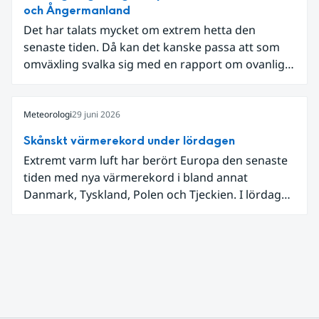
och Ångermanland
Det har talats mycket om extrem hetta den
senaste tiden. Då kan det kanske passa att som
omväxling svalka sig med en rapport om ovanligt
låga dagstemperaturer i Ångermanland och
Jämtland och stormbyar på Gotland.
Meteorologi
29 juni 2026
Skånskt värmerekord under lördagen
Extremt varm luft har berört Europa den senaste
tiden med nya värmerekord i bland annat
Danmark, Tyskland, Polen och Tjeckien. I lördags
den 27 juni kom en nordlig utlöpare av den allra
varmaste luften tillfälligt in över våra allra
sydligaste landskap.