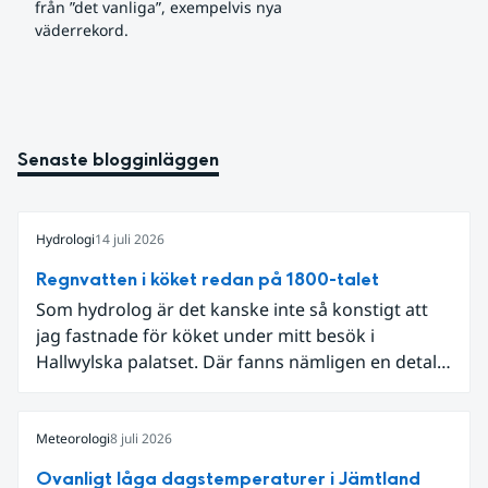
från ”det vanliga”, exempelvis nya 
väderrekord.
Senaste blogginläggen
Hydrologi
14 juli 2026
Regnvatten i köket redan på 1800-talet
Som hydrolog är det kanske inte så konstigt att
jag fastnade för köket under mitt besök i
Hallwylska palatset. Där fanns nämligen en detalj
som knöt ihop 1800-talets teknik med dagens
diskussion om vattenhushållning.
Meteorologi
8 juli 2026
Ovanligt låga dagstemperaturer i Jämtland