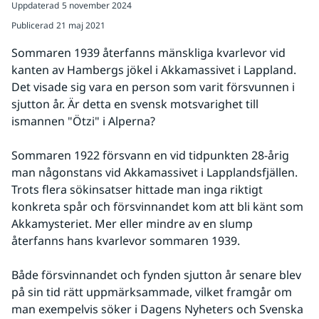
Uppdaterad
5 november 2024
Publicerad
21 maj 2021
Sommaren 1939 återfanns mänskliga kvarlevor vid 
kanten av Hambergs jökel i Akkamassivet i Lappland. 
Det visade sig vara en person som varit försvunnen i 
sjutton år. Är detta en svensk motsvarighet till 
ismannen "Ötzi" i Alperna?
Sommaren 1922 försvann en vid tidpunkten 28-årig 
man någonstans vid Akkamassivet i Lapplandsfjällen. 
Trots flera sökinsatser hittade man inga riktigt 
konkreta spår och försvinnandet kom att bli känt som 
Akkamysteriet. Mer eller mindre av en slump 
återfanns hans kvarlevor sommaren 1939.
Både försvinnandet och fynden sjutton år senare blev 
på sin tid rätt uppmärksammade, vilket framgår om 
man exempelvis söker i Dagens Nyheters och Svenska 