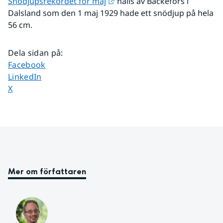
Länk till annan webbplats.
Snödjupsrekordet för maj
 hålls av Bäckefors i 
Dalsland som den 1 maj 1929 hade ett snödjup på hela 
56 cm.
Dela sidan på
:
Dela sidan på
Facebook
Dela sidan på
LinkedIn
Dela sidan på
X
Mer om författaren