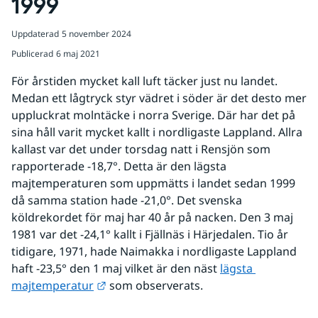
1999
Uppdaterad
5 november 2024
Publicerad
6 maj 2021
För årstiden mycket kall luft täcker just nu landet. 
Medan ett lågtryck styr vädret i söder är det desto mer 
uppluckrat molntäcke i norra Sverige. Där har det på 
sina håll varit mycket kallt i nordligaste Lappland. Allra 
kallast var det under torsdag natt i Rensjön som 
rapporterade -18,7°. Detta är den lägsta 
majtemperaturen som uppmätts i landet sedan 1999 
då samma station hade -21,0°. Det svenska 
köldrekordet för maj har 40 år på nacken. Den 3 maj 
1981 var det -24,1° kallt i Fjällnäs i Härjedalen. Tio år 
tidigare, 1971, hade Naimakka i nordligaste Lappland 
haft -23,5° den 1 maj vilket är den näst 
lägsta 
Länk till annan webbplats.
majtemperatur
 som observerats.