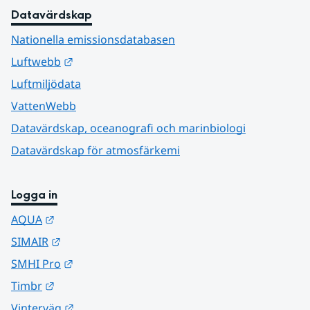
Datavärdskap
Nationella emissionsdatabasen
Länk till annan webbplats.
Luftwebb
Luftmiljödata
VattenWebb
Datavärdskap, oceanografi och marinbiologi
Datavärdskap för atmosfärkemi
Logga in
Länk till annan webbplats.
AQUA
Länk till annan webbplats.
SIMAIR
Länk till annan webbplats.
SMHI Pro
Länk till annan webbplats.
Timbr
Länk till annan webbplats.
Vinterväg