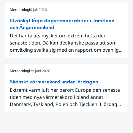
diskussion om vattenhushållning.
Meteorologi
8 juli 2026
Ovanligt låga dagstemperaturer i Jämtland
och Ångermanland
Det har talats mycket om extrem hetta den
senaste tiden. Då kan det kanske passa att som
omväxling svalka sig med en rapport om ovanligt
låga dagstemperaturer i Ångermanland och
Jämtland och stormbyar på Gotland.
Meteorologi
29 juni 2026
Skånskt värmerekord under lördagen
Extremt varm luft har berört Europa den senaste
tiden med nya värmerekord i bland annat
Danmark, Tyskland, Polen och Tjeckien. I lördags
den 27 juni kom en nordlig utlöpare av den allra
varmaste luften tillfälligt in över våra allra
sydligaste landskap.