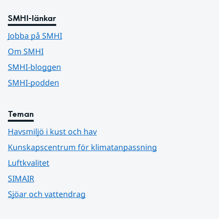
SMHI-länkar
Jobba på SMHI
Om SMHI
SMHI-bloggen
SMHI-podden
Teman
Havsmiljö i kust och hav
Kunskapscentrum för klimatanpassning
Luftkvalitet
SIMAIR
Sjöar och vattendrag