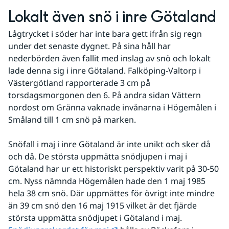
Lokalt även snö i inre Götaland
Lågtrycket i söder har inte bara gett ifrån sig regn 
under det senaste dygnet. På sina håll har 
nederbörden även fallit med inslag av snö och lokalt 
lade denna sig i inre Götaland. Falköping-Valtorp i 
Västergötland rapporterade 3 cm på 
torsdagsmorgonen den 6. På andra sidan Vättern 
nordost om Gränna vaknade invånarna i Högemålen i 
Småland till 1 cm snö på marken.
Snöfall i maj i inre Götaland är inte unikt och sker då 
och då. De största uppmätta snödjupen i maj i 
Götaland har ur ett historiskt perspektiv varit på 30-50 
cm. Nyss nämnda Högemålen hade den 1 maj 1985 
hela 38 cm snö. Där uppmättes för övrigt inte mindre 
än 39 cm snö den 16 maj 1915 vilket är det fjärde 
största uppmätta snödjupet i Götaland i maj. 