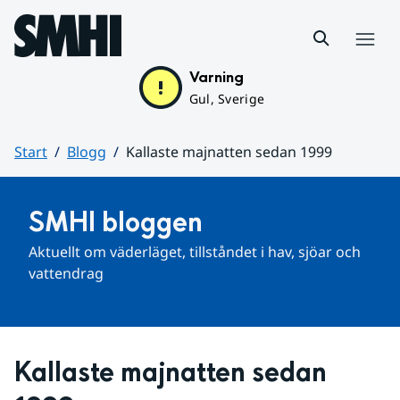
Hoppa till sidans innehåll
Meny
Varning
Gul, Sverige
Start
Blogg
Kallaste majnatten sedan 1999
Huvudinnehåll
SMHI bloggen
Aktuellt om väderläget, tillståndet i hav, sjöar och 
vattendrag
Kallaste majnatten sedan 