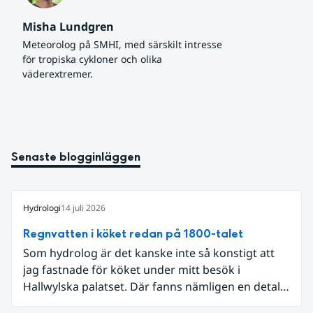
Misha Lundgren
Meteorolog på SMHI, med särskilt intresse 
för tropiska cykloner och olika 
väderextremer.
Senaste blogginläggen
Hydrologi
14 juli 2026
Regnvatten i köket redan på 1800-talet
Som hydrolog är det kanske inte så konstigt att
jag fastnade för köket under mitt besök i
Hallwylska palatset. Där fanns nämligen en detalj
som knöt ihop 1800-talets teknik med dagens