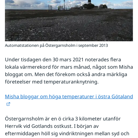
Automatstationen på Östergarnsholm i september 2013
Under tisdagen den 30 mars 2021 noterades flera 
lokala värmerekord för mars månad, något som Misha 
bloggat om. Men det förekom också andra märkliga 
företeelser med temperaturanknytning.
Misha bloggar om höga temperaturer i östra Götaland
Länk till annan webbplats.
Östergarnsholm är en ö cirka 3 kilometer utanför 
Herrvik vid Gotlands ostkust. I början av 
eftermiddagen höll sig vindriktningen mellan syd och 