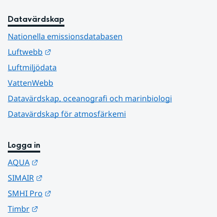
Datavärdskap
Nationella emissionsdatabasen
Länk till annan webbplats.
Luftwebb
Luftmiljödata
VattenWebb
Datavärdskap, oceanografi och marinbiologi
Datavärdskap för atmosfärkemi
Logga in
Länk till annan webbplats.
AQUA
Länk till annan webbplats.
SIMAIR
Länk till annan webbplats.
SMHI Pro
Länk till annan webbplats.
Timbr