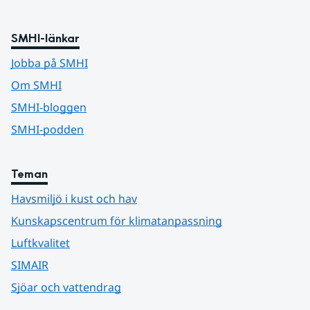
SMHI-länkar
Jobba på SMHI
Om SMHI
SMHI-bloggen
SMHI-podden
Teman
Havsmiljö i kust och hav
Kunskapscentrum för klimatanpassning
Luftkvalitet
SIMAIR
Sjöar och vattendrag