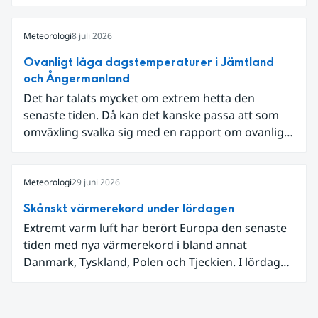
som knöt ihop 1800-talets teknik med dagens
diskussion om vattenhushållning.
Meteorologi
8 juli 2026
Ovanligt låga dagstemperaturer i Jämtland
och Ångermanland
Det har talats mycket om extrem hetta den
senaste tiden. Då kan det kanske passa att som
omväxling svalka sig med en rapport om ovanligt
låga dagstemperaturer i Ångermanland och
Jämtland och stormbyar på Gotland.
Meteorologi
29 juni 2026
Skånskt värmerekord under lördagen
Extremt varm luft har berört Europa den senaste
tiden med nya värmerekord i bland annat
Danmark, Tyskland, Polen och Tjeckien. I lördags
den 27 juni kom en nordlig utlöpare av den allra
varmaste luften tillfälligt in över våra allra
sydligaste landskap.