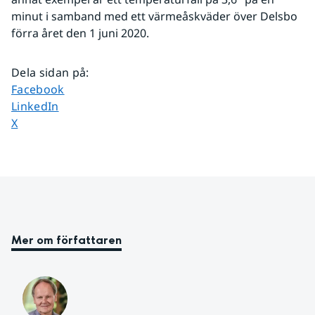
minut i samband med ett värmeåskväder över Delsbo 
förra året den 1 juni 2020.
Dela sidan på
:
Dela sidan på
Facebook
Dela sidan på
LinkedIn
Dela sidan på
X
Mer om författaren