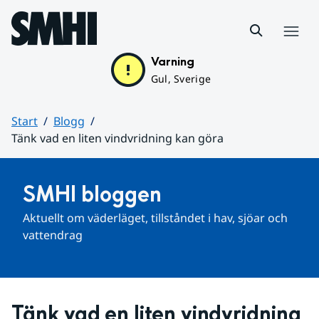
Hoppa till sidans innehåll
Meny
Varning
Gul, Sverige
Start
Blogg
Tänk vad en liten vindvridning kan göra
Huvudinnehåll
SMHI bloggen
Aktuellt om väderläget, tillståndet i hav, sjöar och 
vattendrag
Tänk vad en liten vindvridning 