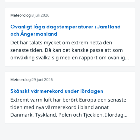
som knöt ihop 1800-talets teknik med dagens
diskussion om vattenhushållning.
Meteorologi
8 juli 2026
Ovanligt låga dagstemperaturer i Jämtland
och Ångermanland
Det har talats mycket om extrem hetta den
senaste tiden. Då kan det kanske passa att som
omväxling svalka sig med en rapport om ovanligt
låga dagstemperaturer i Ångermanland och
Jämtland och stormbyar på Gotland.
Meteorologi
29 juni 2026
Skånskt värmerekord under lördagen
Extremt varm luft har berört Europa den senaste
tiden med nya värmerekord i bland annat
Danmark, Tyskland, Polen och Tjeckien. I lördags
den 27 juni kom en nordlig utlöpare av den allra
varmaste luften tillfälligt in över våra allra
sydligaste landskap.