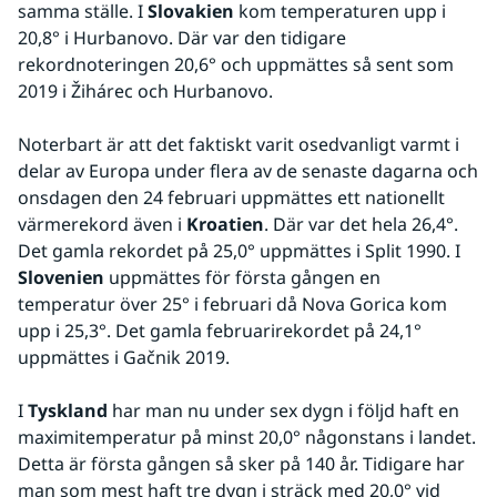
samma ställe. I 
Slovakien
 kom temperaturen upp i 
20,8° i Hurbanovo. Där var den tidigare 
rekordnoteringen 20,6° och uppmättes så sent som 
2019 i Žihárec och Hurbanovo. 
Noterbart är att det faktiskt varit osedvanligt varmt i 
delar av Europa under flera av de senaste dagarna och 
onsdagen den 24 februari uppmättes ett nationellt 
värmerekord även i 
Kroatien
. Där var det hela 26,4°. 
Det gamla rekordet på 25,0° uppmättes i Split 1990. I 
Slovenien
 uppmättes för första gången en 
temperatur över 25° i februari då Nova Gorica kom 
upp i 25,3°. Det gamla februarirekordet på 24,1° 
uppmättes i Gačnik 2019.
I 
Tyskland
 har man nu under sex dygn i följd haft en 
maximitemperatur på minst 20,0° någonstans i landet. 
Detta är första gången så sker på 140 år. Tidigare har 
man som mest haft tre dygn i sträck med 20,0° vid 