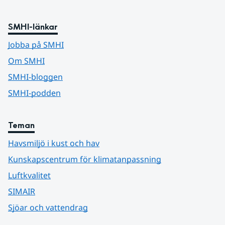
SMHI-länkar
Jobba på SMHI
Om SMHI
SMHI-bloggen
SMHI-podden
Teman
Havsmiljö i kust och hav
Kunskapscentrum för klimatanpassning
Luftkvalitet
SIMAIR
Sjöar och vattendrag