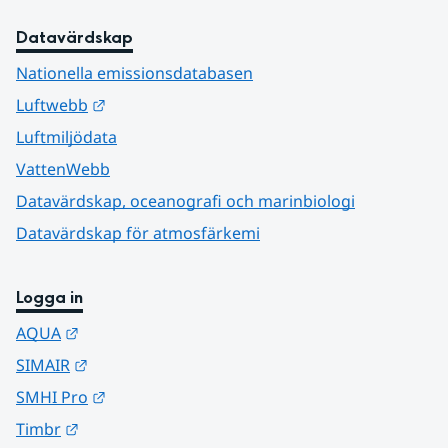
Datavärdskap
Nationella emissionsdatabasen
Länk till annan webbplats.
Luftwebb
Luftmiljödata
VattenWebb
Datavärdskap, oceanografi och marinbiologi
Datavärdskap för atmosfärkemi
Logga in
Länk till annan webbplats.
AQUA
Länk till annan webbplats.
SIMAIR
Länk till annan webbplats.
SMHI Pro
Länk till annan webbplats.
Timbr