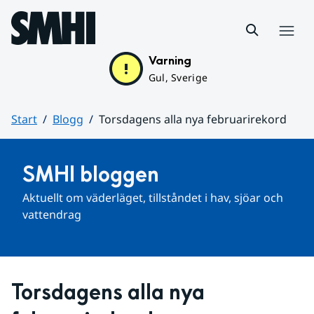
Hoppa till sidans innehåll
Meny
Varning
Gul, Sverige
Start
Blogg
Torsdagens alla nya februarirekord
Huvudinnehåll
SMHI bloggen
Aktuellt om väderläget, tillståndet i hav, sjöar och 
vattendrag
Torsdagens alla nya 