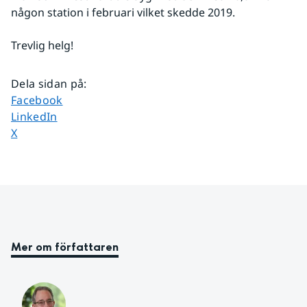
någon station i februari vilket skedde 2019.
Trevlig helg!
Dela sidan på
:
Dela sidan på
Facebook
Dela sidan på
LinkedIn
Dela sidan på
X
Mer om författaren