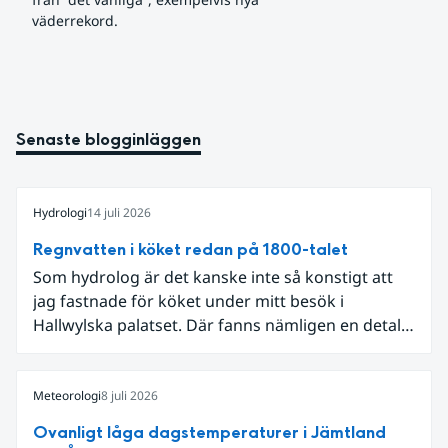
väderrekord.
Senaste blogginläggen
Hydrologi
14 juli 2026
Regnvatten i köket redan på 1800-talet
Som hydrolog är det kanske inte så konstigt att
jag fastnade för köket under mitt besök i
Hallwylska palatset. Där fanns nämligen en detalj
som knöt ihop 1800-talets teknik med dagens
diskussion om vattenhushållning.
Meteorologi
8 juli 2026
Ovanligt låga dagstemperaturer i Jämtland